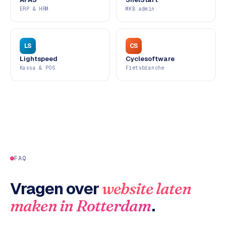
ERP & HRM
MKB admin
d
s
G
LS
CS
o
Lightspeed
Cyclesoftware
Kassa & POS
Fietsbranche
o
g
l
e
A
d
s
u
FAQ
i
t
Vragen over
website laten
b
e
.
maken
in
Rotterdam
s
t