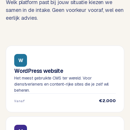
Welk platform past bij jouw situatie kiezen we
o
w
samen in de intake. Geen voorkeur vooraf, wel een
C
i
eerlijk advies.
o
j
m
z
m
e
e
r
c
F
e
A
W
w
Q
WordPress website
e
b
Het meest gebruikte CMS ter wereld. Voor
dienstverleners en content-rijke sites die je zelf wil
C
s
beheren.
h
o
o
n
€2.000
Vanaf
p
t
a
B
c
2