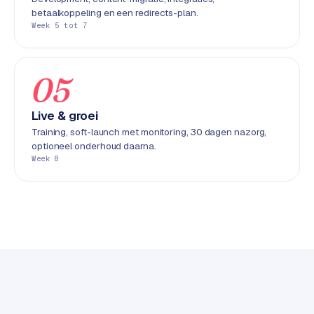
k
betaalkoppeling en een redirects-plan.
F
Week 5 tot 7
l
o
w
05
S
Live & groei
w
Training, soft-launch met monitoring, 30 dagen nazorg,
a
optioneel onderhoud daarna.
n
Week 8
p
r
o
d
u
c
t
f
e
e