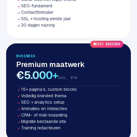
w
SEO-fundament
a
Contactformulier
r
SSL + hosting eerste jaar
e
30 dagen nazorg
·
W
MEEST GEKOZEN
o
o
BUSINESS
C
Premium maatwerk
o
€5.000+
m
EXCL. BTW
m
e
15+ pagina’s, custom blocks
r
Volledig branded thema
c
SEO + analytics setup
Animaties en interacties
e
CRM- of mail-koppeling
Migratie bestaande site
ONLINE
Training redacteuren
MARKETING