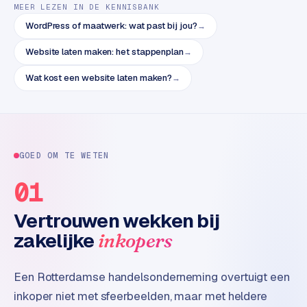
MEER LEZEN IN DE KENNISBANK
t
e
WordPress of maatwerk: wat past bij jou?
→
r
Website laten maken: het stappenplan
→
i
e
Wat kost een website laten maken?
→
u
r
I
n
GOED OM TE WETEN
d
01
u
s
Vertrouwen wekken bij
t
r
zakelijke
inkopers
i
e
Een Rotterdamse handelsonderneming overtuigt een
e
n
inkoper niet met sfeerbeelden, maar met heldere