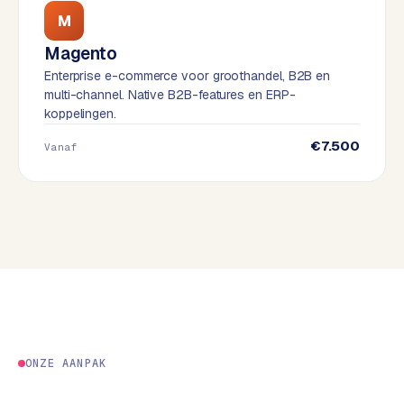
e
M
s
Magento
s
Enterprise e-commerce voor groothandel, B2B en
w
multi-channel. Native B2B-features en ERP-
e
koppelingen.
b
s
€7.500
Vanaf
i
t
e
M
a
a
t
w
e
ONZE AANPAK
r
k