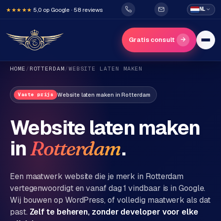
5,0 op Google · 58 reviews
NL
★★★★★
→
Gratis consult
HOME
/
ROTTERDAM
/
WEBSITE LATEN MAKEN
Website laten maken
in
Rotterdam
Vaste prijs
Website laten maken
in
.
Rotterdam
H
o
m
Een maatwerk website die je merk in
Rotterdam
e
vertegenwoordigt en vanaf dag 1 vindbaar is in Google.
Wij bouwen op WordPress, of volledig maatwerk als dat
Diensten
past.
Zelf te beheren, zonder developer voor elke