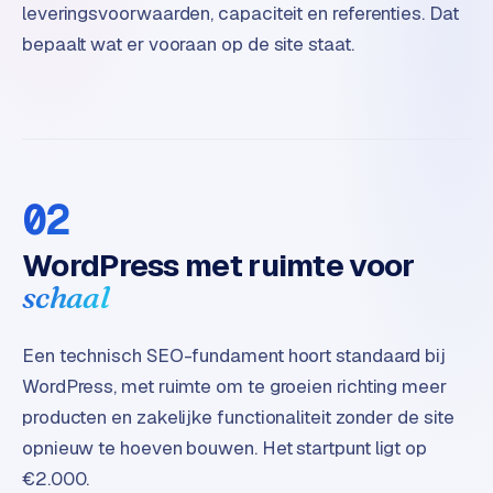
B
leveringsvoorwaarden, capaciteit en referenties. Dat
2
bepaalt wat er vooraan op de site staat.
B
R
e
t
a
02
i
l
WordPress met ruimte voor
m
u
schaal
l
t
Een technisch SEO-fundament hoort standaard bij
i
WordPress, met ruimte om te groeien richting meer
-
s
producten en zakelijke functionaliteit zonder de site
t
opnieuw te hoeven bouwen. Het startpunt ligt op
o
€2.000.
r