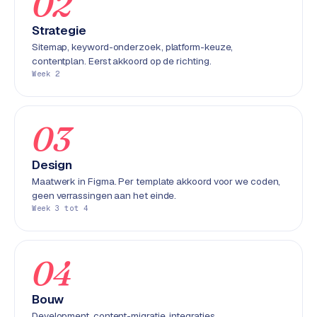
02
e
n
Strategie
t
Sitemap, keyword-onderzoek, platform-keuze,
r
contentplan. Eerst akkoord op de richting.
Week 2
a
l
·
03
S
h
o
Design
p
Maatwerk in Figma. Per template akkoord voor we coden,
i
geen verrassingen aan het einde.
f
Week 3 tot 4
y
S
04
t
o
Bouw
c
Development, content-migratie, integraties,