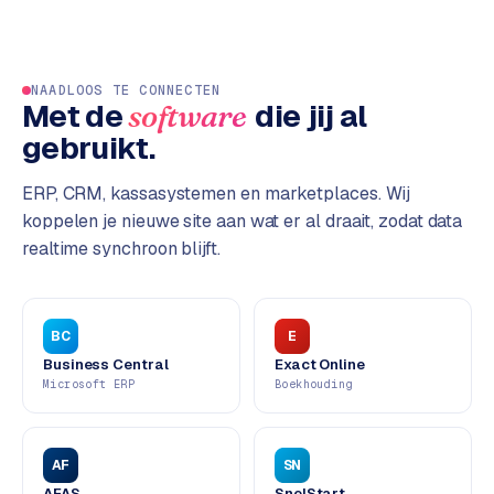
L
i
n
k
NAADLOOS TE CONNECTEN
Met de
die jij al
software
b
u
gebruikt.
i
l
ERP, CRM, kassasystemen en marketplaces. Wij
d
koppelen je nieuwe site aan wat er al draait, zodat data
i
realtime synchroon blijft.
n
g
BC
E
G
Business Central
Exact Online
o
Microsoft ERP
Boekhouding
o
g
l
AF
SN
e
A
AFAS
SnelStart