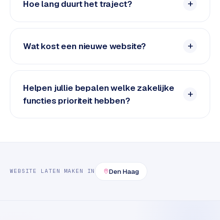
n
Hoe lang duurt het traject?
t
e
n
Wat kost een nieuwe website?
t
m
a
r
Helpen jullie bepalen welke zakelijke
k
functies prioriteit hebben?
e
t
i
n
g
Den Haag
B
WEBSITE LATEN MAKEN
IN
o
l
.
c