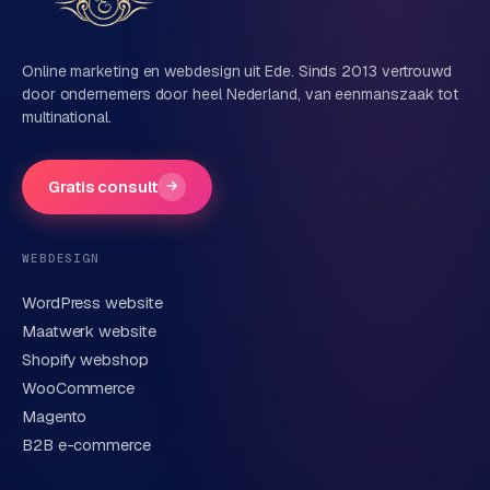
Naam
Online marketing en webdesign uit Ede. Sinds 2013 vertrouwd
door ondernemers door heel Nederland, van eenmanszaak tot
multinational.
Bedrijfsnaam
(optioneel)
Gratis consult
→
Telefoonnummer
(optioneel)
WEBDESIGN
WordPress website
E-mail
Maatwerk website
Shopify webshop
WooCommerce
Korte omschrijving van je vraag of project
Magento
B2B e-commerce