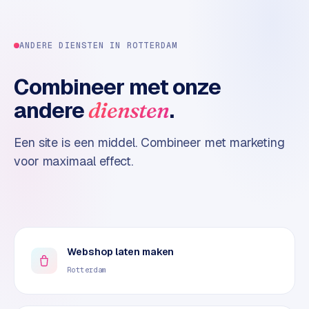
o
m
m
ANDERE DIENSTEN IN
ROTTERDAM
a
r
Combineer met onze
k
andere
.
diensten
e
t
p
Een site is een middel. Combineer met marketing
l
voor maximaal effect.
a
c
e
BRANCHE-
Webshop laten maken
EXPERTISE
Rotterdam
F
i