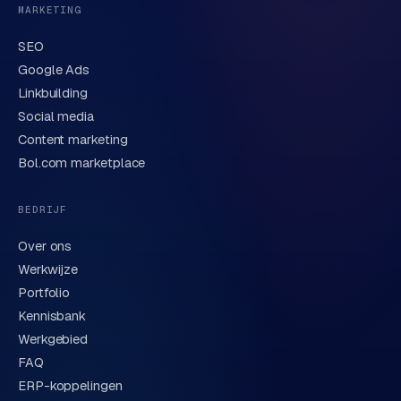
MARKETING
SEO
Google Ads
Linkbuilding
Verstuur aanvraag
→
Social media
Content marketing
We behandelen je gegevens zorgvuldig conform onze
privacyverklaring
. Of bel direct
0318 78 72 88
.
Bol.com marketplace
BEDRIJF
Over ons
Werkwijze
Portfolio
Kennisbank
Werkgebied
FAQ
ERP-koppelingen