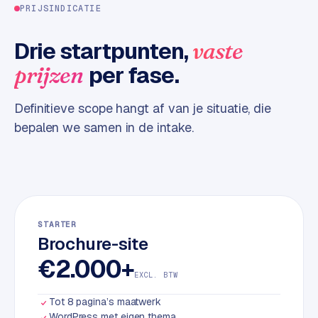
PRIJSINDICATIE
d
Drie startpunten,
vaste
L
a
per fase.
prijzen
b
e
Definitieve scope hangt af van je situatie, die
l
bepalen we samen in de intake.
5
1
C
y
c
STARTER
l
Brochure-site
e
€2.000+
s
EXCL. BTW
o
f
Tot 8 pagina’s maatwerk
t
WordPress met eigen thema