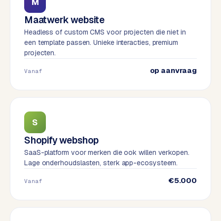
t
M
B
e
Maatwerk website
-
Headless of custom CMS voor projecten die niet in
c
een template passen. Unieke interacties, premium
o
projecten.
m
op aanvraag
m
Vanaf
e
r
c
e
→
S
Shopify webshop
WEBSITES
SaaS-platform voor merken die ook willen verkopen.
Lage onderhoudslasten, sterk app-ecosysteem.
W
o
€5.000
Vanaf
r
d
P
r