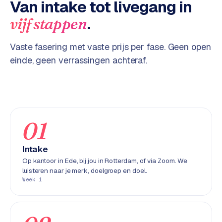
Van intake tot livegang in
w
e
.
vijf stappen
b
s
Vaste fasering met vaste prijs per fase. Geen open
i
einde, geen verrassingen achteraf.
t
e
ERP &
PREMIUM
KOPPELINGEN
01
B
u
Intake
s
Op kantoor in Ede, bij jou in Rotterdam, of via Zoom. We
i
luisteren naar je merk, doelgroep en doel.
n
Week 1
e
s
s
C