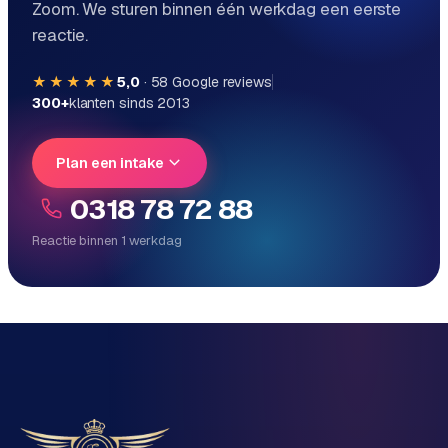
Zoom. We sturen binnen één werkdag een eerste
reactie.
★★★★★
5,0
·
58
Google reviews
300+
klanten sinds 2013
Plan een intake
0318 78 72 88
Reactie binnen 1 werkdag
Reactie binnen 1 werkdag
Direct persoonlijk contact, geen ticketsysteem
Vrijblijvend, geen verkooppraat
Eén team voor techniek én marketing
Vertel ons over je project