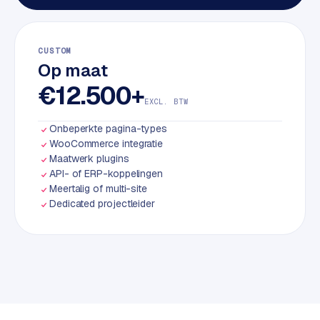
S
E
O
CUSTOM
Op maat
S
€12.500+
E
EXCL. BTW
O
u
Onbeperkte pagina-types
WooCommerce integratie
i
Maatwerk plugins
t
API- of ERP-koppelingen
b
Meertalig of multi-site
e
Dedicated projectleider
s
t
e
d
e
n