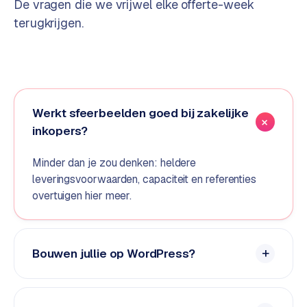
De vragen die we vrijwel elke offerte-week
e
terugkrijgen.
d
e
n
S
o
Werkt sfeerbeelden goed bij zakelijke
c
inkopers?
i
a
Minder dan je zou denken: heldere
l
leveringsvoorwaarden, capaciteit en referenties
m
overtuigen hier meer.
e
d
i
a
Bouwen jullie op WordPress?
C
o