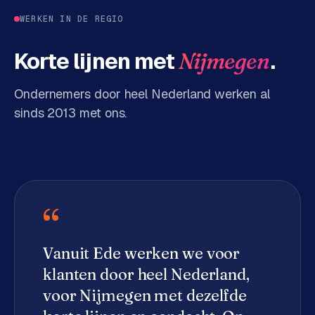
d
WERKEN IN DE REGIO
s
Korte lijnen met
.
Nijmegen
G
o
Ondernemers door heel Nederland werken al
o
sinds 2013 met ons.
g
l
e
A
d
s
“
u
i
t
Vanuit Ede werken we voor
b
klanten door heel Nederland,
e
s
voor
Nijmegen
met dezelfde
t