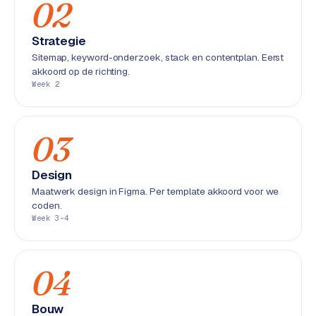
02
S
E
Strategie
O
Sitemap, keyword-onderzoek, stack en contentplan. Eerst
akkoord op de richting.
S
Week 2
E
O
u
03
i
t
Design
b
Maatwerk design in Figma. Per template akkoord voor we
e
coden.
s
Week 3-4
t
e
d
04
e
n
Bouw