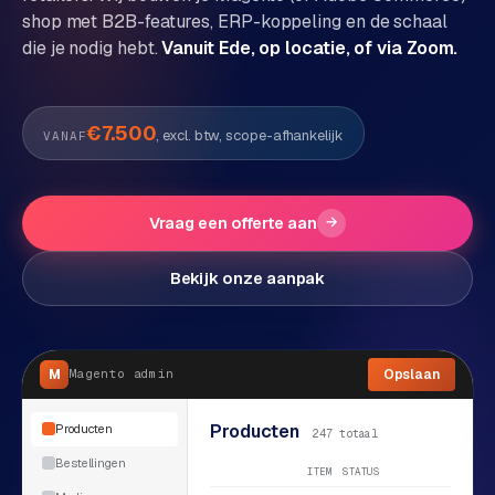
shop met B2B-features, ERP-koppeling en de schaal
P
Alle
die je nodig hebt.
Vanuit Ede, op locatie, of via Zoom.
diensten
o
→
r
t
€7.500
, excl. btw, scope-afhankelijk
VANAF
f
WEBSHOPS
o
M
l
a
Vraag een offerte aan
→
i
g
o
e
Bekijk onze aanpak
n
t
W
o
e
w
M
Opslaan
Magento
admin
r
e
k
b
Producten
Producten
247 totaal
s
g
Bestellingen
h
ITEM
STATUS
e