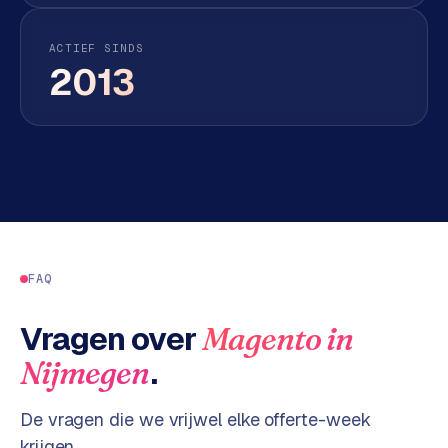
n
t
e
ACTIEF SINDS
2013
n
t
m
a
r
k
e
t
i
n
FAQ
g
Vragen over
Magento
in
B
.
Nijmegen
o
l
De vragen die we vrijwel elke offerte-week
.
c
krijgen.