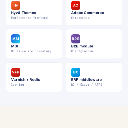
w
Hy
AC
e
Hyvä Themes
Adobe Commerce
b
Performance frontend
Enterprise
s
i
t
MSI
B2B
e
MSI
B2B module
Multi-source inventory
Klantgroepen
ERP &
PREMIUM
KOPPELINGEN
V+R
BC
B
Varnish + Redis
ERP middleware
u
Caching
BC / Exact / AFAS
s
i
n
e
s
s
C