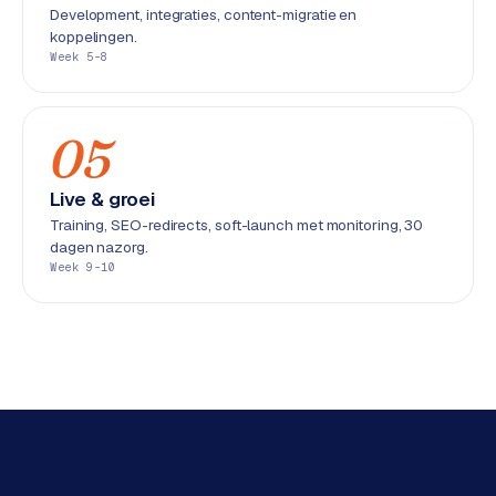
L
Development, integraties, content-migratie en
i
koppelingen.
Week 5-8
n
k
b
u
05
i
l
Live & groei
d
Training, SEO-redirects, soft-launch met monitoring, 30
i
dagen nazorg.
n
Week 9-10
g
G
o
o
g
l
e
A