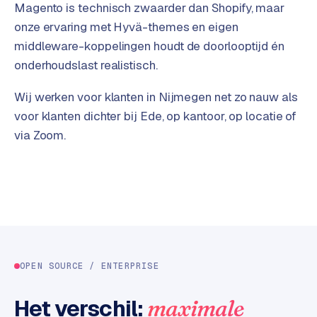
t
B
Magento is technisch zwaarder dan Shopify, maar
e
onze ervaring met Hyvä-themes en eigen
-
middleware-koppelingen houdt de doorlooptijd én
c
onderhoudslast realistisch.
o
m
Wij werken voor klanten in Nijmegen net zo nauw als
m
voor klanten dichter bij Ede, op kantoor, op locatie of
e
via Zoom.
r
c
e
→
WEBSITES
W
o
r
OPEN SOURCE / ENTERPRISE
d
P
Het verschil:
maximale
r