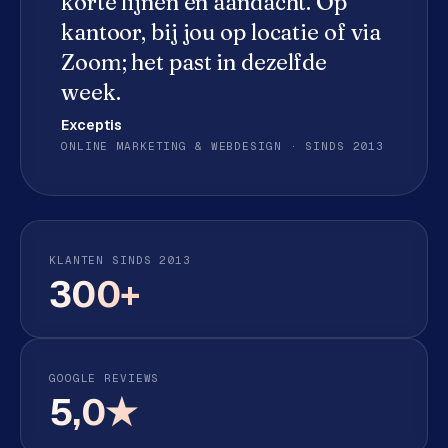
korte lijnen en aandacht. Op
e
kantoor, bij jou op locatie of via
d
Zoom; het past in dezelfde
e
n
week.
Exceptis
S
ONLINE MARKETING & WEBDESIGN · SINDS 2013
o
c
i
a
l
KLANTEN SINDS 2013
m
300+
e
d
i
a
GOOGLE REVIEWS
5,0★
C
o