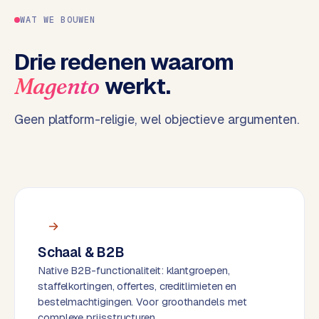
e
WAT WE BOUWEN
n
t
Drie redenen waarom
r
a
werkt.
Magento
l
·
Geen platform-religie, wel objectieve argumenten.
S
h
o
p
i
f
y
Schaal & B2B
S
Native B2B-functionaliteit: klantgroepen,
t
staffelkortingen, offertes, creditlimieten en
o
bestelmachtigingen. Voor groothandels met
c
complexe prijsstructuren.