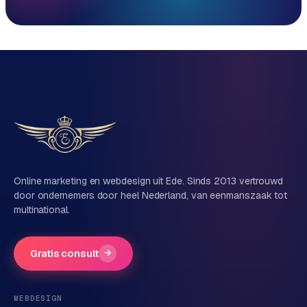
Reactie binnen 1 werkdag
Direct persoonlijk contact, geen ticketsysteem
Vrijblijvend, geen verkooppraat
Eén team voor techniek én marketing
Vertel ons over je project
Naam
Online marketing en webdesign uit Ede. Sinds 2013 vertrouwd
door ondernemers door heel Nederland, van eenmanszaak tot
multinational.
Bedrijfsnaam
(optioneel)
Gratis consult
→
Telefoonnummer
(optioneel)
WEBDESIGN