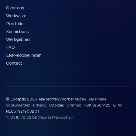
Over ons
Werkwijze
Portfolio
Kennisbank
Werkgebied
FAQ
ERP-koppelingen
Contact
© Exceptis
2026
, Alle rechten voorbehouden ·
Algemene
voorwaarden
·
Privacy
·
Cookies
·
Sitemap
·
KvK 69567425 · BTW
NL857921903B01
0318 78 72 88
sales@exceptis.nl