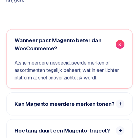
o
m
m
a
r
Wanneer past Magento beter dan
k
WooCommerce?
e
t
p
Als je meerdere gespecialiseerde merken of
l
assortimenten tegelijk beheert, wat in een lichter
a
platform al snel onoverzichtelijk wordt.
c
e
Kan Magento meerdere merken tonen?
BRANCHE-
EXPERTISE
F
Hoe lang duurt een Magento-traject?
i