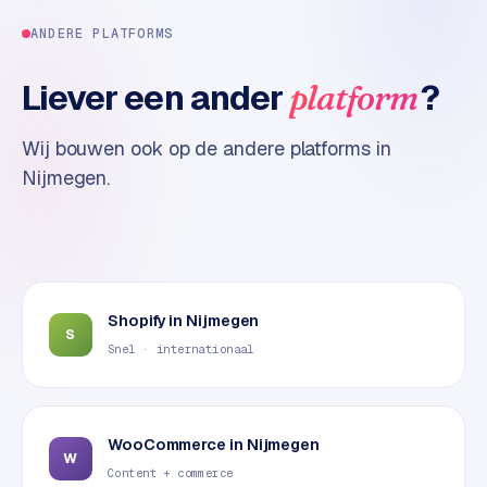
t
ANDERE PLATFORMS
e
r
Liever een ander
?
platform
i
e
u
Wij bouwen ook op de andere platforms in
r
Nijmegen
.
I
n
d
u
s
Shopify
in
Nijmegen
S
t
Snel · internationaal
r
i
e
e
WooCommerce
in
Nijmegen
W
n
Content + commerce