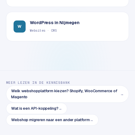
B
2
B
WordPress
in
Nijmegen
W
R
Websites · CMS
e
t
a
i
l
m
u
MEER LEZEN IN DE KENNISBANK
l
Welk webshopplatform kiezen? Shopify, WooCommerce of
t
→
Magento
i
-
Wat is een API-koppeling?
→
s
t
Webshop migreren naar een ander platform
→
o
r