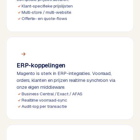
k
Klant-specifieke prijslijsten
F
Multi-store / multi-website
l
Offerte- en quote-flows
o
w
S
w
a
ERP-koppelingen
n
Magento is sterk in ERP-integraties. Voorraad,
p
orders, klanten en prijzen realtime synchroon via
r
onze eigen middleware.
o
Business Central / Exact / AFAS
d
Realtime voorraad-sync
u
Audit-log per transactie
c
t
f
e
e