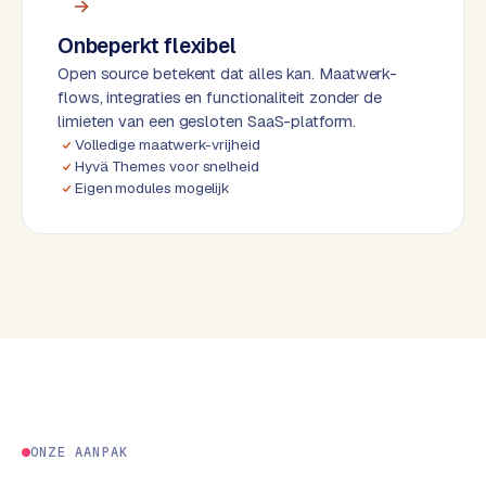
d
Onbeperkt flexibel
L
Open source betekent dat alles kan. Maatwerk-
flows, integraties en functionaliteit zonder de
a
limieten van een gesloten SaaS-platform.
b
Volledige maatwerk-vrijheid
e
Hyvä Themes voor snelheid
l
Eigen modules mogelijk
5
1
C
y
c
l
e
s
o
f
ONZE AANPAK
t