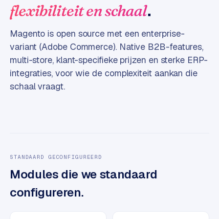
.
flexibiliteit en schaal
e
s
Magento is open source met een enterprise-
s
w
variant (Adobe Commerce). Native B2B-features,
e
multi-store, klant-specifieke prijzen en sterke ERP-
b
integraties, voor wie de complexiteit aankan die
s
schaal vraagt.
i
t
e
M
a
a
STANDAARD GECONFIGUREERD
t
Modules die we standaard
w
configureren.
e
r
k