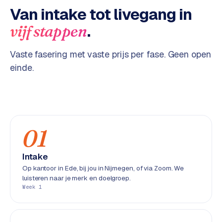
w
Van intake tot livegang in
a
.
vijf stappen
r
e
·
Vaste fasering met vaste prijs per fase. Geen open
W
einde.
o
o
C
o
m
01
m
e
r
Intake
c
Op kantoor in Ede, bij jou in Nijmegen, of via Zoom. We
e
luisteren naar je merk en doelgroep.
Week 1
ONLINE
MARKETING