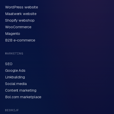
WordPress website
E-mail
Maatwerk website
Shopify webshop
WooCommerce
Korte omschrijving van je vraag of project
Magento
B2B e-commerce
MARKETING
SEO
Google Ads
Linkbuilding
Verstuur aanvraag
→
Social media
Content marketing
We behandelen je gegevens zorgvuldig conform onze
privacyverklaring
. Of bel direct
0318 78 72 88
.
Bol.com marketplace
BEDRIJF