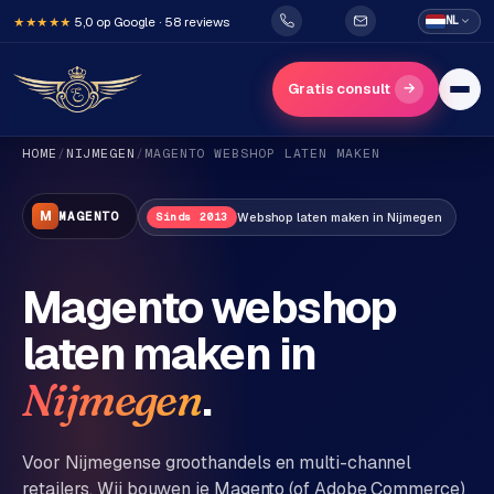
5,0 op Google · 58 reviews
NL
★★★★★
→
Gratis consult
HOME
/
NIJMEGEN
/
MAGENTO
WEBSHOP LATEN MAKEN
M
MAGENTO
Webshop
laten maken in
Nijmegen
Sinds 2013
Magento webshop
H
laten maken in
o
m
.
Nijmegen
e
Voor
Nijmegen
se groothandels en multi-channel
Diensten
retailers. Wij bouwen je Magento (of Adobe Commerce)