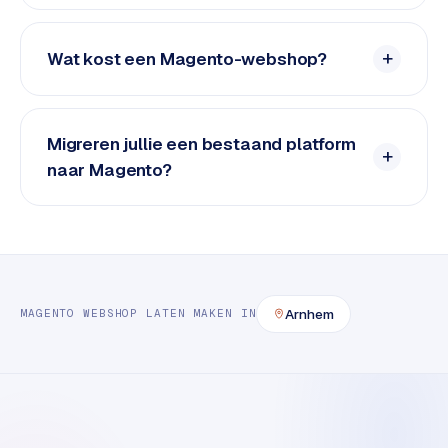
e
t
s
Wat kost een Magento-webshop?
e
n
w
i
Migreren jullie een bestaand platform
n
naar Magento?
k
e
l
W
o
Arnhem
MAGENTO
WEBSHOP LATEN MAKEN
IN
o
n
e
n
i
n