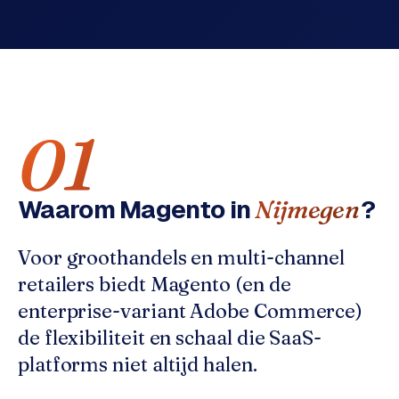
o
w
C
i
o
j
m
z
m
e
e
01
r
c
F
e
A
w
Waarom
Magento
in
?
Nijmegen
Q
e
b
Voor groothandels en multi-channel
C
s
retailers biedt Magento (en de
h
o
o
n
enterprise-variant Adobe Commerce)
p
t
de flexibiliteit en schaal die SaaS-
a
platforms niet altijd halen.
B
c
2