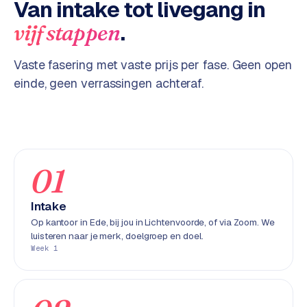
Van intake tot livegang in
w
e
.
vijf stappen
b
s
Vaste fasering met vaste prijs per fase. Geen open
i
einde, geen verrassingen achteraf.
t
e
ERP &
PREMIUM
KOPPELINGEN
01
B
u
Intake
s
Op kantoor in Ede, bij jou in Lichtenvoorde, of via Zoom. We
i
luisteren naar je merk, doelgroep en doel.
n
Week 1
e
s
s
C