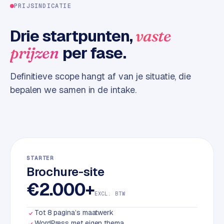
PRIJSINDICATIE
d
Drie startpunten,
vaste
L
a
per fase.
prijzen
b
e
Definitieve scope hangt af van je situatie, die
l
bepalen we samen in de intake.
5
1
C
y
c
STARTER
l
Brochure-site
e
€2.000+
s
EXCL. BTW
o
f
Tot 8 pagina’s maatwerk
t
WordPress met eigen thema