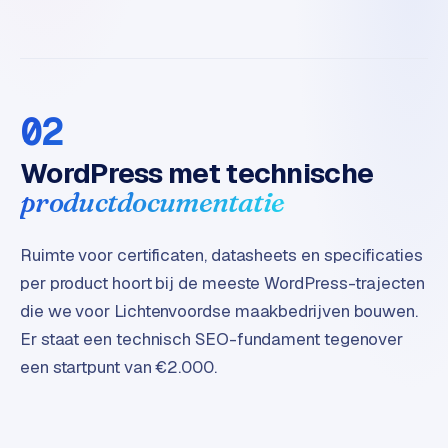
B
2
B
R
02
e
t
WordPress met technische
a
i
productdocumentatie
l
m
Ruimte voor certificaten, datasheets en specificaties
u
l
per product hoort bij de meeste WordPress-trajecten
t
die we voor Lichtenvoordse maakbedrijven bouwen.
i
Er staat een technisch SEO-fundament tegenover
-
een startpunt van €2.000.
s
t
o
r