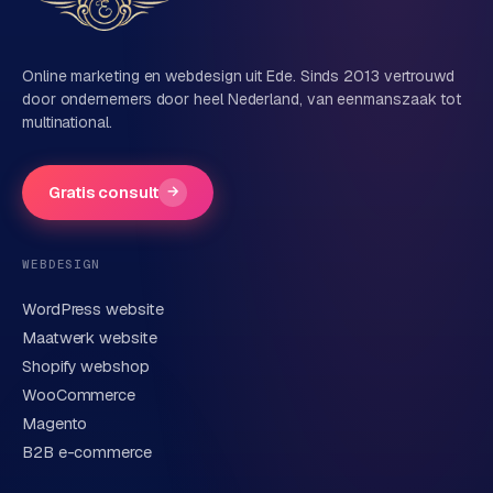
Naam
Online marketing en webdesign uit Ede. Sinds 2013 vertrouwd
door ondernemers door heel Nederland, van eenmanszaak tot
multinational.
Bedrijfsnaam
(optioneel)
Gratis consult
→
Telefoonnummer
(optioneel)
WEBDESIGN
WordPress website
E-mail
Maatwerk website
Shopify webshop
WooCommerce
Korte omschrijving van je vraag of project
Magento
B2B e-commerce