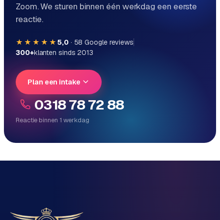
Zoom. We sturen binnen één werkdag een eerste
reactie.
★★★★★
5,0
·
58
Google reviews
300+
klanten sinds 2013
Plan een intake
0318 78 72 88
Reactie binnen 1 werkdag
Reactie binnen 1 werkdag
Direct persoonlijk contact, geen ticketsysteem
Vrijblijvend, geen verkooppraat
Eén team voor techniek én marketing
Vertel ons over je project