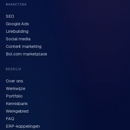
MARKETING
SEO
Google Ads
Linkbuilding
Verstuur aanvraag
→
Social media
Content marketing
We behandelen je gegevens zorgvuldig conform onze
privacyverklaring
. Of bel direct
0318 78 72 88
.
Bol.com marketplace
BEDRIJF
Over ons
Werkwijze
Portfolio
Kennisbank
Werkgebied
FAQ
ERP-koppelingen