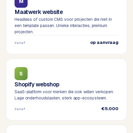
t
M
B
e
Maatwerk website
-
Headless of custom CMS voor projecten die niet in
c
een template passen. Unieke interacties, premium
o
projecten.
m
op aanvraag
m
Vanaf
e
r
c
e
→
S
Shopify webshop
WEBSITES
SaaS-platform voor merken die ook willen verkopen.
Lage onderhoudslasten, sterk app-ecosysteem.
W
o
€5.000
Vanaf
r
d
P
r