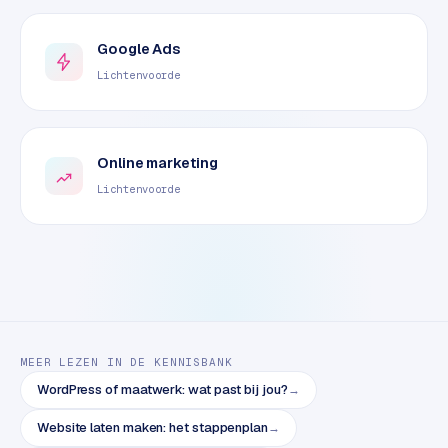
e
t
s
Google Ads
e
Lichtenvoorde
n
w
i
n
Online marketing
k
Lichtenvoorde
e
l
W
o
o
n
MEER LEZEN IN DE KENNISBANK
e
WordPress of maatwerk: wat past bij jou?
→
n
i
Website laten maken: het stappenplan
→
n