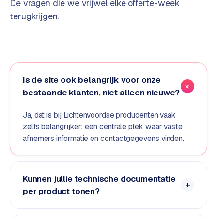
De vragen die we vrijwel elke offerte-week
e
terugkrijgen.
d
e
n
S
o
Is de site ook belangrijk voor onze
c
bestaande klanten, niet alleen nieuwe?
i
a
Ja, dat is bij Lichtenvoordse producenten vaak
l
zelfs belangrijker: een centrale plek waar vaste
m
afnemers informatie en contactgegevens vinden.
e
d
i
a
Kunnen jullie technische documentatie
per product tonen?
C
o