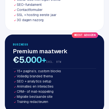
w
SEO-fundament
a
Contactformulier
r
SSL + hosting eerste jaar
e
30 dagen nazorg
·
W
MEEST GEKOZEN
o
o
BUSINESS
C
Premium maatwerk
o
€5.000+
m
EXCL. BTW
m
e
15+ pagina’s, custom blocks
r
Volledig branded thema
c
SEO + analytics setup
Animaties en interacties
e
CRM- of mail-koppeling
Migratie bestaande site
ONLINE
Training redacteuren
MARKETING