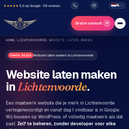
5,0 op Google · 58 reviews
NL
★★★★★
→
Gratis consult
HOME
/
LICHTENVOORDE
/
WEBSITE LATEN MAKEN
Website laten maken
in
Lichtenvoorde
Vaste prijs
Website laten maken
in
.
Lichtenvoorde
H
o
m
Een maatwerk website die je merk in
Lichtenvoorde
e
vertegenwoordigt en vanaf dag 1 vindbaar is in Google.
Wij bouwen op WordPress, of volledig maatwerk als dat
Diensten
past.
Zelf te beheren, zonder developer voor elke