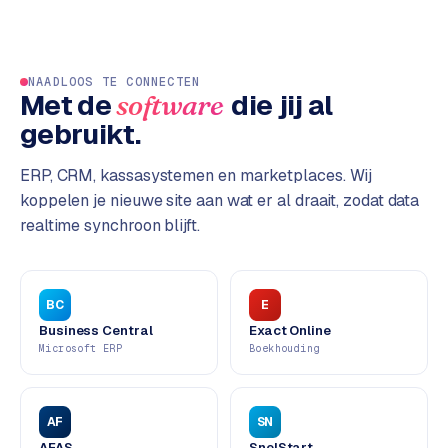
L
i
n
k
NAADLOOS TE CONNECTEN
Met de
die jij al
software
b
u
gebruikt.
i
l
ERP, CRM, kassasystemen en marketplaces. Wij
d
koppelen je nieuwe site aan wat er al draait, zodat data
i
realtime synchroon blijft.
n
g
BC
E
G
Business Central
Exact Online
o
Microsoft ERP
Boekhouding
o
g
l
AF
SN
e
A
AFAS
SnelStart