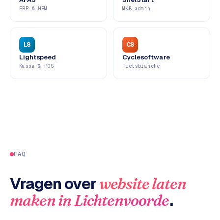
ERP & HRM
MKB admin
d
s
G
LS
CS
o
Lightspeed
Cyclesoftware
Kassa & POS
Fietsbranche
o
g
l
e
A
d
s
u
FAQ
i
t
Vragen over
website laten
b
e
.
maken
in
Lichtenvoorde
s
t