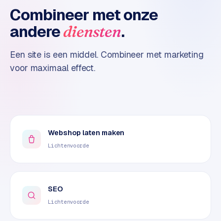
o
Combineer met onze
m
andere
.
diensten
m
a
Een site is een middel. Combineer met marketing
r
k
voor maximaal effect.
e
t
p
l
a
Webshop laten maken
c
e
Lichtenvoorde
BRANCHE-
EXPERTISE
SEO
F
Lichtenvoorde
i