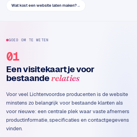
t
Wat kost een website laten maken?
→
e
r
i
e
u
GOED OM TE WETEN
r
01
I
Een visitekaartje voor
n
d
bestaande
relaties
u
s
Voor veel Lichtenvoordse producenten is de website
t
minstens zo belangrijk voor bestaande klanten als
r
i
voor nieuwe: een centrale plek waar vaste afnemers
e
productinformatie, specificaties en contactgegevens
e
vinden.
n