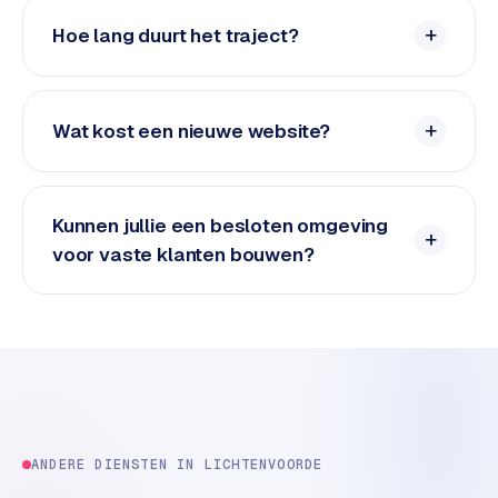
n
t
Hoe lang duurt het traject?
e
n
t
Wat kost een nieuwe website?
m
a
r
k
Kunnen jullie een besloten omgeving
e
voor vaste klanten bouwen?
t
i
n
g
B
o
l
.
ANDERE DIENSTEN IN
LICHTENVOORDE
c