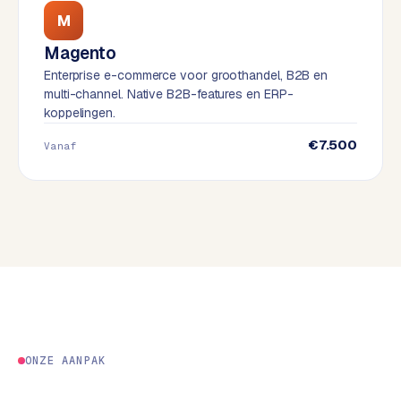
e
M
s
Magento
s
Enterprise e-commerce voor groothandel, B2B en
w
multi-channel. Native B2B-features en ERP-
e
koppelingen.
b
s
€7.500
Vanaf
i
t
e
M
a
a
t
w
e
ONZE AANPAK
r
k