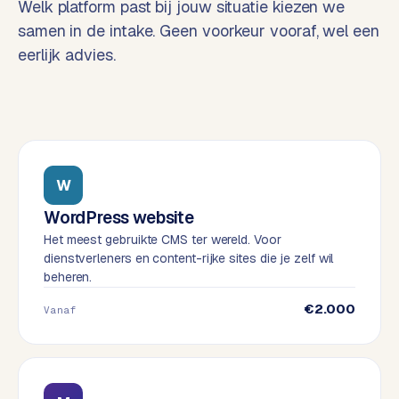
Welk platform past bij jouw situatie kiezen we
o
w
samen in de intake. Geen voorkeur vooraf, wel een
C
i
eerlijk advies.
o
j
m
z
m
e
e
r
c
F
e
A
W
w
Q
WordPress website
e
b
Het meest gebruikte CMS ter wereld. Voor
dienstverleners en content-rijke sites die je zelf wil
C
s
beheren.
h
o
o
n
€2.000
Vanaf
p
t
a
B
c
2