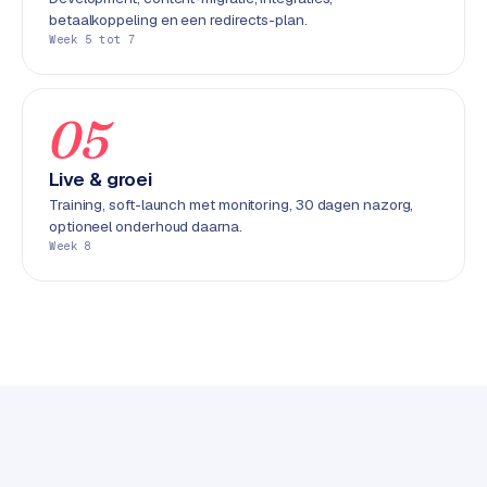
k
betaalkoppeling en een redirects-plan.
F
Week 5 tot 7
l
o
w
05
S
Live & groei
w
Training, soft-launch met monitoring, 30 dagen nazorg,
a
optioneel onderhoud daarna.
n
Week 8
p
r
o
d
u
c
t
f
e
e