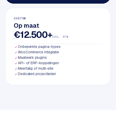
S
E
O
CUSTOM
Op maat
S
€12.500+
E
EXCL. BTW
O
u
Onbeperkte pagina-types
WooCommerce integratie
i
Maatwerk plugins
t
API- of ERP-koppelingen
b
Meertalig of multi-site
e
Dedicated projectleider
s
t
e
d
e
n