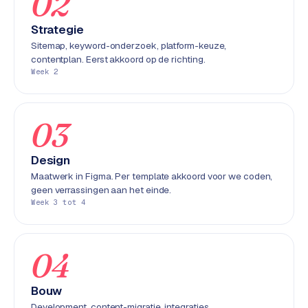
02
e
n
Strategie
t
Sitemap, keyword-onderzoek, platform-keuze,
r
contentplan. Eerst akkoord op de richting.
Week 2
a
l
·
03
S
h
o
Design
p
Maatwerk in Figma. Per template akkoord voor we coden,
i
geen verrassingen aan het einde.
f
Week 3 tot 4
y
S
04
t
o
Bouw
c
Development, content-migratie, integraties,