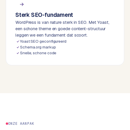
d
Sterk SEO-fundament
L
WordPress is van nature sterk in SEO. Met Yoast,
a
een schone theme en goede content-structuur
b
leggen we een fundament dat scoort.
e
Yoast SEO geconfigureerd
l
Schema.org markup
5
Snelle, schone code
1
C
y
c
l
e
s
o
f
ONZE AANPAK
t