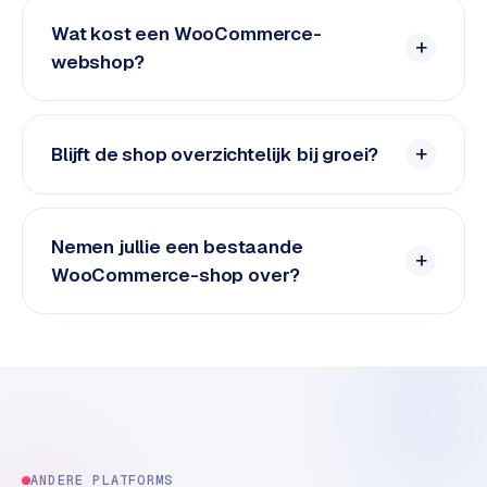
e
t
Wat kost een WooCommerce-
s
webshop?
e
n
w
i
Blijft de shop overzichtelijk bij groei?
n
k
e
Nemen jullie een bestaande
l
WooCommerce-shop over?
W
o
o
n
e
n
i
n
ANDERE PLATFORMS