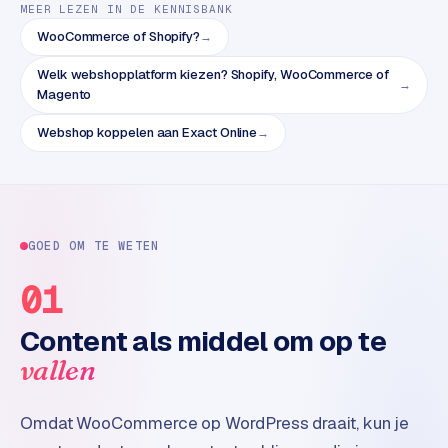
B
MEER LEZEN IN DE KENNISBANK
2
WooCommerce of Shopify?
→
B
Welk webshopplatform kiezen? Shopify, WooCommerce of
→
Magento
R
e
Webshop koppelen aan Exact Online
→
t
a
i
l
m
GOED OM TE WETEN
u
l
01
t
i
Content als middel om op te
-
vallen
s
t
o
Omdat WooCommerce op WordPress draait, kun je
r