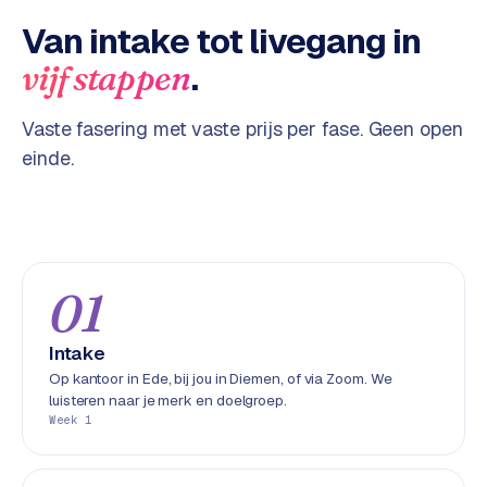
w
Van intake tot livegang in
a
r
.
vijf stappen
e
·
Vaste fasering met vaste prijs per fase. Geen open
W
einde.
o
o
C
o
m
m
01
e
r
Intake
c
Op kantoor in Ede, bij jou in Diemen, of via Zoom. We
e
luisteren naar je merk en doelgroep.
Week 1
ONLINE
MARKETING