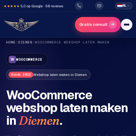
5,0 op Google · 58 reviews
NL
★★★★★
→
Gratis consult
HOME
/
DIEMEN
/
WOOCOMMERCE
WEBSHOP LATEN MAKEN
W
WOOCOMMERCE
Webshop
laten maken in
Diemen
Sinds 2013
H
WooCommerce
o
webshop laten maken
m
e
in
.
Diemen
Diensten