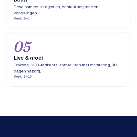
L
Development, integraties, content-migratie en
i
koppelingen.
n
Week 5-8
k
b
u
05
i
l
Live & groei
d
Training, SEO-redirects, soft-launch met monitoring, 30
i
dagen nazorg.
n
Week 9-10
g
G
o
o
g
l
e
A