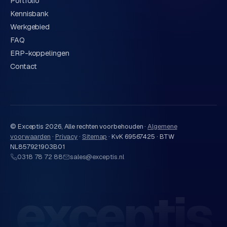
Portfolio
Kennisbank
Werkgebied
FAQ
ERP-koppelingen
Contact
© Exceptis
2026
, Alle rechten voorbehouden ·
Algemene
voorwaarden
·
Privacy
·
Sitemap
·
KvK 69567425 · BTW
NL857921903B01
0318 78 72 88
sales@exceptis.nl
exceptis