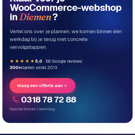
WooCommerce-webshop
in
?
Diemen
Vertel ons over je plannen, we komen binnen één
werkdag bij je terug met concrete
vervolgstappen.
★★★★★
5,0
·
58
Google reviews
300+
klanten sinds 2013
Vraag een offerte aan
0318 78 72 88
Reactie binnen 1 werkdag
Reactie binnen 1 werkdag
Direct persoonlijk contact, geen ticketsysteem
Vrijblijvend, geen verkooppraat