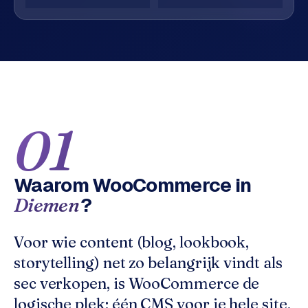
o
w
C
i
o
j
m
z
m
e
e
r
c
01
F
e
A
w
Q
e
Waarom
WooCommerce
in
b
?
Diemen
C
s
h
o
o
n
Voor wie content (blog, lookbook,
p
t
storytelling) net zo belangrijk vindt als
a
sec verkopen, is WooCommerce de
B
c
2
logische plek: één CMS voor je hele site,