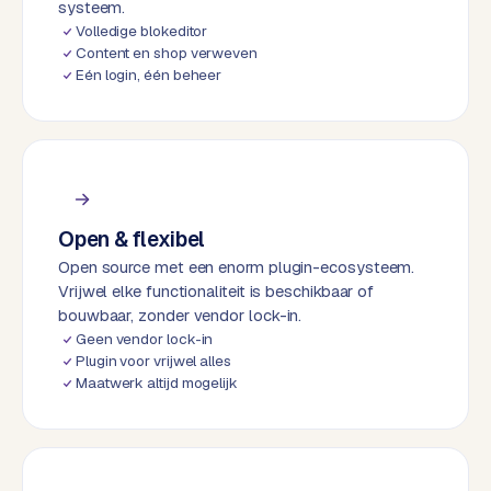
systeem.
k
Volledige blokeditor
F
Content en shop verweven
l
Eén login, één beheer
o
w
S
w
a
n
Open & flexibel
p
Open source met een enorm plugin-ecosysteem.
r
Vrijwel elke functionaliteit is beschikbaar of
o
bouwbaar, zonder vendor lock-in.
d
Geen vendor lock-in
Plugin voor vrijwel alles
u
Maatwerk altijd mogelijk
c
t
f
e
e