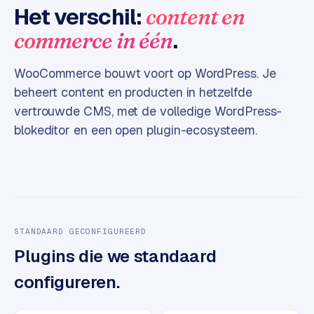
Het verschil:
content en
e
s
.
commerce in één
s
w
WooCommerce bouwt voort op WordPress. Je
e
beheert content en producten in hetzelfde
b
vertrouwde CMS, met de volledige WordPress-
s
i
blokeditor en een open plugin-ecosysteem.
t
e
M
a
a
STANDAARD GECONFIGUREERD
t
Plugins die we standaard
w
e
configureren.
r
k