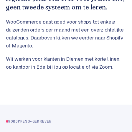
t
B
geen tweede systeem om te leren.
e
-
WooCommerce past goed voor shops tot enkele
c
o
duizenden orders per maand met een overzichtelijke
m
catalogus. Daarboven kijken we eerder naar Shopify
m
of Magento.
e
r
Wij werken voor klanten in Diemen met korte lijnen,
c
op kantoor in Ede, bij jou op locatie of via Zoom.
e
→
WEBSITES
W
o
r
d
WORDPRESS-GEDREVEN
P
r