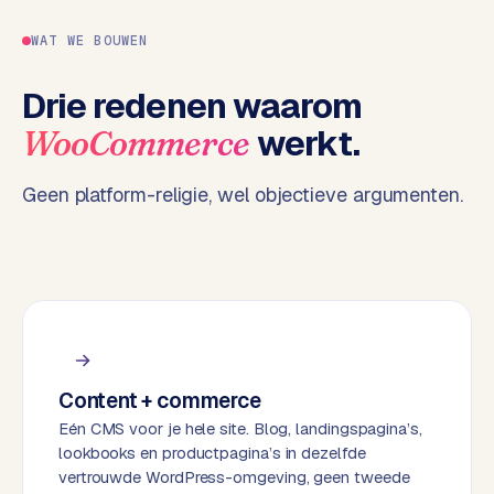
e
WAT WE BOUWEN
n
t
Drie redenen waarom
r
a
werkt.
WooCommerce
l
·
Geen platform-religie, wel objectieve argumenten.
S
h
o
p
i
f
y
Content + commerce
S
t
Eén CMS voor je hele site. Blog, landingspagina’s,
o
lookbooks en productpagina’s in dezelfde
c
vertrouwde WordPress-omgeving, geen tweede