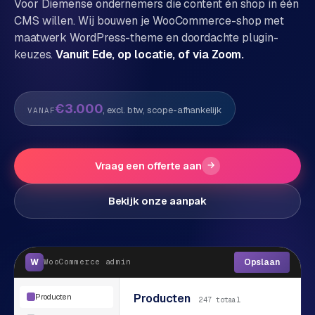
Voor
Diemen
se ondernemers die content én shop in één
CMS willen. Wij bouwen je WooCommerce-shop met
P
Alle
maatwerk WordPress-theme en doordachte plugin-
diensten
o
keuzes.
Vanuit Ede, op locatie, of via Zoom.
→
r
t
f
WEBSHOPS
€3.000
, excl. btw, scope-afhankelijk
VANAF
o
M
l
a
i
g
Vraag een offerte aan
→
o
e
n
Bekijk onze aanpak
t
W
o
e
w
r
e
W
Opslaan
WooCommerce
admin
k
b
s
g
Producten
Producten
h
247 totaal
e