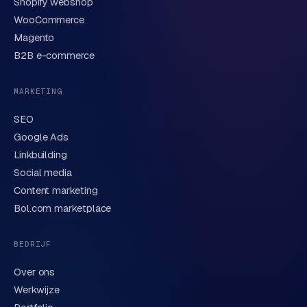
Shopify webshop
WooCommerce
Korte omschrijving van je vraag of project
Magento
B2B e-commerce
MARKETING
SEO
Google Ads
Linkbuilding
Verstuur aanvraag
→
Social media
Content marketing
We behandelen je gegevens zorgvuldig conform onze
privacyverklaring
. Of bel direct
0318 78 72 88
.
Bol.com marketplace
BEDRIJF
Over ons
Werkwijze