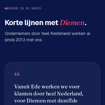
d
WERKEN IN DE REGIO
s
Korte lijnen met
.
Diemen
G
o
o
Ondernemers door heel Nederland werken al
g
sinds 2013 met ons.
l
e
A
d
s
u
“
i
t
Vanuit Ede werken we voor
b
e
klanten door heel Nederland,
s
voor
Diemen
met dezelfde
t