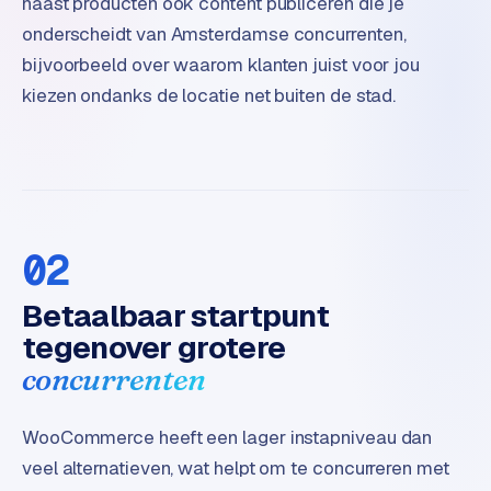
naast producten ook content publiceren die je
e
onderscheidt van Amsterdamse concurrenten,
bijvoorbeeld over waarom klanten juist voor jou
kiezen ondanks de locatie net buiten de stad.
02
Betaalbaar startpunt
tegenover grotere
concurrenten
WooCommerce heeft een lager instapniveau dan
veel alternatieven, wat helpt om te concurreren met