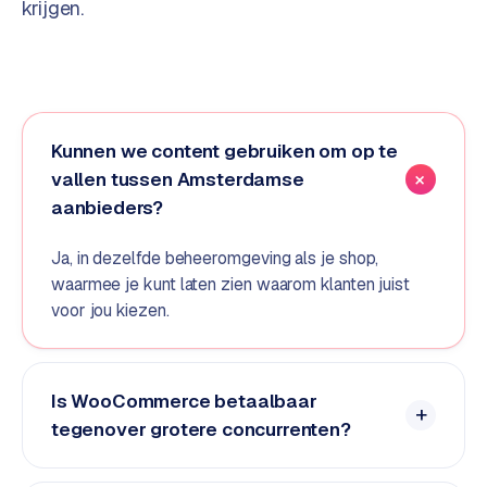
krijgen.
o
m
m
a
r
k
Kunnen we content gebruiken om op te
e
vallen tussen Amsterdamse
t
aanbieders?
p
l
Ja, in dezelfde beheeromgeving als je shop,
a
waarmee je kunt laten zien waarom klanten juist
c
voor jou kiezen.
e
BRANCHE-
Is WooCommerce betaalbaar
EXPERTISE
tegenover grotere concurrenten?
F
i