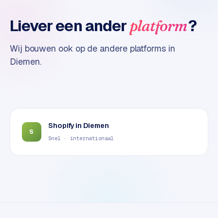
t
e
Liever een ander
?
platform
r
i
Wij bouwen ook op de andere platforms in
e
Diemen
.
u
r
I
n
d
Shopify
in
Diemen
u
S
Snel · internationaal
s
t
r
i
e
e
n