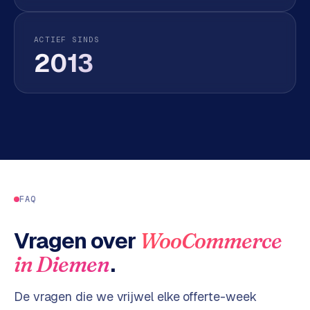
n
t
e
ACTIEF SINDS
n
2013
t
m
a
r
k
e
t
i
n
FAQ
g
Vragen over
WooCommerce
B
.
in
Diemen
o
l
.
De vragen die we vrijwel elke offerte-week
c