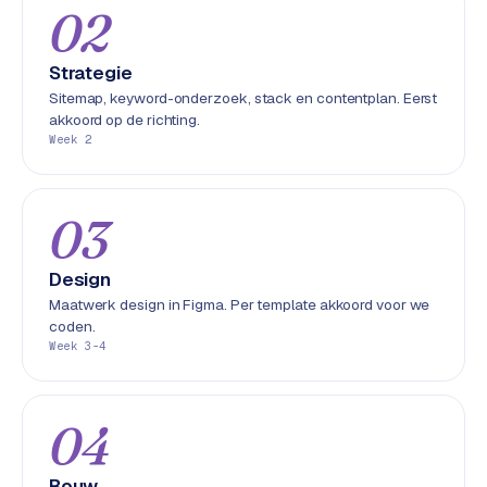
02
S
E
O
Strategie
Sitemap, keyword-onderzoek, stack en contentplan. Eerst
akkoord op de richting.
S
Week 2
E
O
u
03
i
t
b
Design
e
Maatwerk design in Figma. Per template akkoord voor we
s
coden.
t
Week 3-4
e
d
e
04
n
Bouw