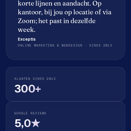
korte lijnen en aandacht. Op
e
d
kantoor, bij jou op locatie of via
e
Zoom; het past in dezelfde
n
week.
S
Exceptis
o
ONLINE MARKETING & WEBDESIGN · SINDS 2013
c
i
a
l
m
KLANTEN SINDS 2013
300+
e
d
i
a
GOOGLE REVIEWS
C
5,0★
o