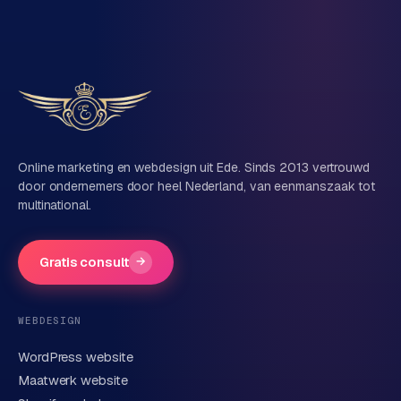
Eén team voor techniek én marketing
Vertel ons over je project
Naam
Online marketing en webdesign uit Ede. Sinds 2013 vertrouwd
door ondernemers door heel Nederland, van eenmanszaak tot
multinational.
Bedrijfsnaam
(optioneel)
Gratis consult
→
Telefoonnummer
(optioneel)
WEBDESIGN
WordPress website
E-mail
Maatwerk website