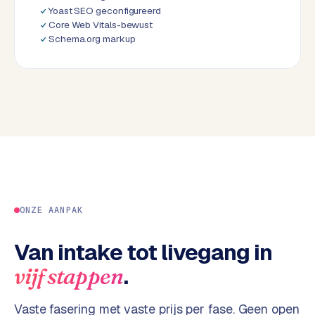
Yoast SEO geconfigureerd
d
Core Web Vitals-bewust
Schema.org markup
L
a
b
e
l
5
1
C
y
c
ONZE AANPAK
l
e
Van intake tot livegang in
s
.
vijf stappen
o
f
t
Vaste fasering met vaste prijs per fase. Geen open