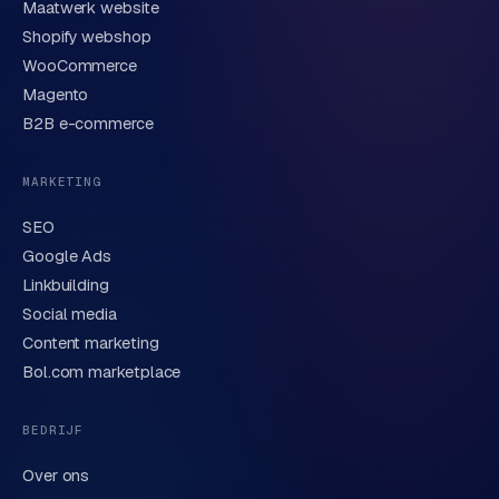
Maatwerk website
Shopify webshop
WooCommerce
Korte omschrijving van je vraag of project
Magento
B2B e-commerce
MARKETING
SEO
Google Ads
Linkbuilding
Verstuur aanvraag
→
Social media
Content marketing
We behandelen je gegevens zorgvuldig conform onze
privacyverklaring
. Of bel direct
0318 78 72 88
.
Bol.com marketplace
BEDRIJF
Over ons