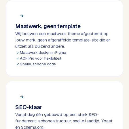
k
F
l
o
Maatwerk, geen template
w
Wij bouwen een maatwerk-theme afgestemd op
jouw merk, geen afgeraffelde template-site die er
S
uitziet als duizend andere.
w
Maatwerk design in Figma
a
ACF Pro voor flexibiliteit
n
Snelle, schone code
p
r
o
d
u
c
SEO-klaar
t
Vanaf dag één gebouwd op een sterk SEO-
f
fundament: schone structuur, snelle laadtijd, Yoast
e
en Schema.org.
e