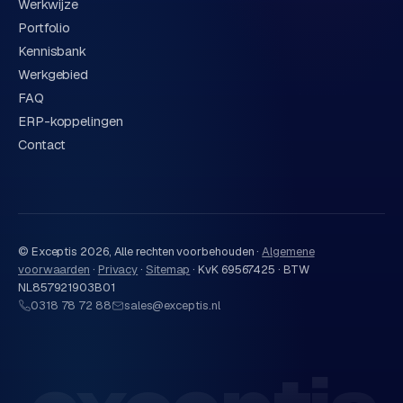
Werkwijze
Portfolio
Kennisbank
Werkgebied
FAQ
ERP-koppelingen
Contact
© Exceptis
2026
, Alle rechten voorbehouden ·
Algemene
voorwaarden
·
Privacy
·
Sitemap
·
KvK 69567425 · BTW
NL857921903B01
0318 78 72 88
sales@exceptis.nl