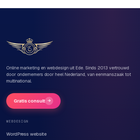
Vrijblijvend, geen verkooppraat
Eén team voor techniek én marketing
Vertel ons over je project
Naam
Online marketing en webdesign uit Ede. Sinds 2013 vertrouwd
door ondernemers door heel Nederland, van eenmanszaak tot
multinational.
Bedrijfsnaam
(optioneel)
Gratis consult
→
Telefoonnummer
(optioneel)
WEBDESIGN
WordPress website
E-mail