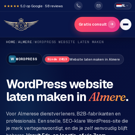
5,0 op Google · 58 reviews
NL
★★★★★
→
Gratis consult
HOME
/
ALMERE
/
WORDPRESS
WEBSITE LATEN MAKEN
W
WORDPRESS
Website
laten maken in
Almere
Sinds 2013
WordPress website
H
laten maken in
.
Almere
o
m
e
Voor
Almere
se dienstverleners, B2B-fabrikanten en
professionals. Een snelle, SEO-klare WordPress-site die
Diensten
je merk vertegenwoordigt, en die je zelf eenvoudig blijft