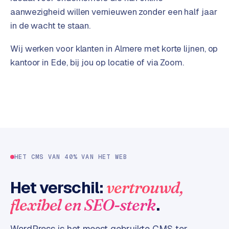
t
B
aanwezigheid willen vernieuwen zonder een half jaar
e
in de wacht te staan.
-
c
Wij werken voor klanten in Almere met korte lijnen, op
o
kantoor in Ede, bij jou op locatie of via Zoom.
m
m
e
r
c
e
→
WEBSITES
HET CMS VAN 40% VAN HET WEB
W
o
Het verschil:
vertrouwd,
r
.
flexibel en SEO-sterk
d
P
WordPress is het meest gebruikte CMS ter
r