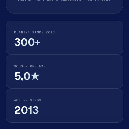
e
d
e
n
KLANTEN SINDS 2013
S
300+
o
c
i
a
GOOGLE REVIEWS
l
5,0★
m
e
d
i
ACTIEF SINDS
a
2013
C
o