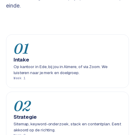
w
einde.
a
r
e
·
W
01
o
o
C
Intake
o
Op kantoor in Ede, bij jou in Almere, of via Zoom. We
m
luisteren naar je merk en doelgroep.
Week 1
m
e
r
02
c
e
Strategie
Sitemap, keyword-onderzoek, stack en contentplan. Eerst
ONLINE
MARKETING
akkoord op de richting.