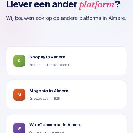
Liever een ander
?
platform
t
e
Wij bouwen ook op de andere platforms in
Almere
.
r
i
e
u
r
Shopify
in
Almere
I
S
Snel · internationaal
n
d
u
s
Magento
in
Almere
t
M
Enterprise · B2B
r
i
e
e
WooCommerce
in
Almere
n
W
Content + commerce