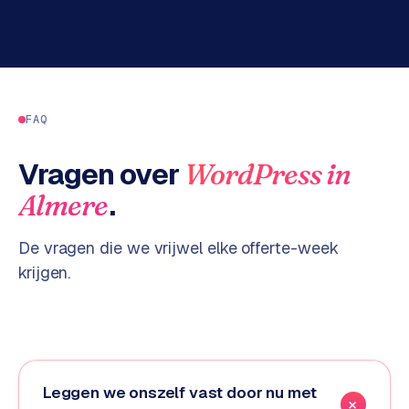
n
t
e
n
t
m
FAQ
a
r
Vragen over
WordPress
in
k
e
.
Almere
t
i
De vragen die we vrijwel elke offerte-week
n
krijgen.
g
B
o
l
.
Leggen we onszelf vast door nu met
c