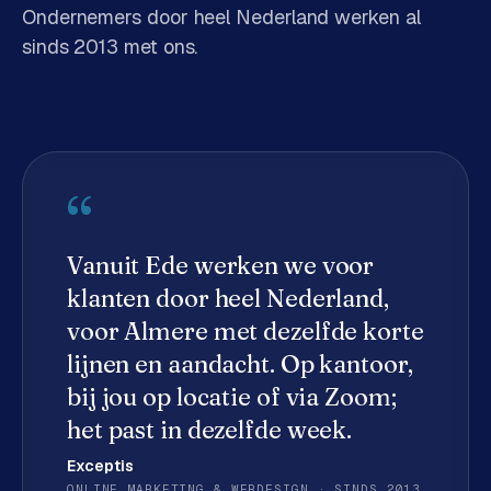
Ondernemers door heel Nederland werken al
d
sinds 2013 met ons.
s
G
o
o
g
“
l
e
A
Vanuit Ede werken we voor
d
klanten door heel Nederland,
s
voor
Almere
met dezelfde korte
u
i
lijnen en aandacht. Op kantoor,
t
bij jou op locatie of via Zoom;
b
het past in dezelfde week.
e
s
Exceptis
t
ONLINE MARKETING & WEBDESIGN · SINDS 2013