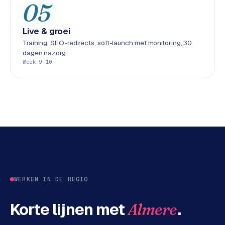
05
L
i
n
Live & groei
k
Training, SEO-redirects, soft-launch met monitoring, 30
b
dagen nazorg.
u
Week 9-10
i
l
d
i
n
g
G
o
o
WERKEN IN DE REGIO
g
l
Korte lijnen met
.
Almere
e
A