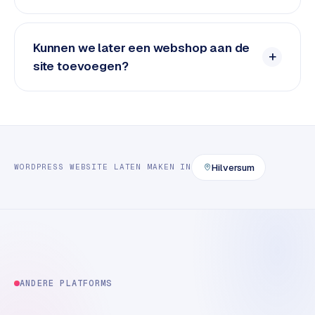
e
t
s
Kunnen we later een webshop aan de
e
site toevoegen?
n
w
i
n
k
e
l
Hilversum
WORDPRESS
WEBSITE LATEN MAKEN
IN
W
o
o
n
e
n
ANDERE PLATFORMS
i
n