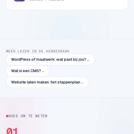
B
2
B
R
e
t
a
MEER LEZEN IN DE KENNISBANK
i
WordPress of maatwerk: wat past bij jou?
→
l
m
Wat is een CMS?
→
u
Website laten maken: het stappenplan
→
l
t
i
-
s
GOED OM TE WETEN
t
o
01
r