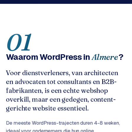
o
w
C
i
o
j
m
z
01
m
e
e
r
c
F
Waarom
WordPress
in
?
Almere
e
A
w
Q
Voor dienstverleners, van architecten
e
b
en advocaten tot consultants en B2B-
C
s
fabrikanten, is een echte webshop
h
o
overkill, maar een gedegen, content-
o
n
p
gerichte website essentieel.
t
a
B
De meeste WordPress-trajecten duren 4-8 weken,
c
2
ideaal voor ondernemers die hun online