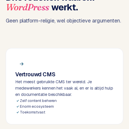
werkt.
WordPress
e
n
t
Geen platform-religie, wel objectieve argumenten.
r
a
l
·
S
h
o
p
Vertrouwd CMS
i
Het meest gebruikte CMS ter wereld. Je
f
medewerkers kennen het vaak al, en er is altijd hulp
y
en documentatie beschikbaar.
Zelf content beheren
S
Enorm ecosysteem
t
Toekomstvast
o
c