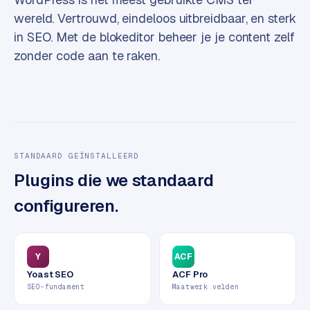
e
wereld. Vertrouwd, eindeloos uitbreidbaar, en sterk
s
in SEO. Met de blokeditor beheer je je content zelf
s
zonder code aan te raken.
w
e
b
s
i
t
STANDAARD GEÏNSTALLEERD
e
Plugins die we standaard
M
configureren.
a
a
t
w
Y
ACF
e
Yoast SEO
ACF Pro
r
SEO-fundament
Maatwerk velden
k