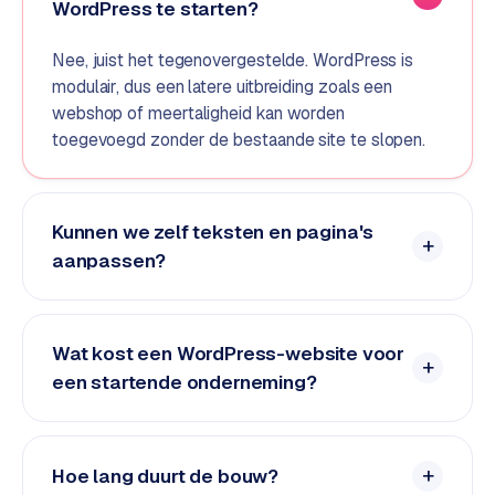
WordPress te starten?
o
m
Nee, juist het tegenovergestelde. WordPress is
m
modulair, dus een latere uitbreiding zoals een
a
webshop of meertaligheid kan worden
r
toegevoegd zonder de bestaande site te slopen.
k
e
t
p
Kunnen we zelf teksten en pagina's
l
aanpassen?
a
c
e
Wat kost een WordPress-website voor
een startende onderneming?
BRANCHE-
EXPERTISE
F
i
Hoe lang duurt de bouw?