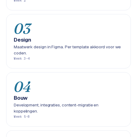
Week 2
S
E
O
03
S
Design
E
Maatwerk design in Figma. Per template akkoord voor we
O
coden.
u
Week 3-4
i
t
b
04
e
s
t
Bouw
e
Development, integraties, content-migratie en
koppelingen.
d
Week 5-8
e
n