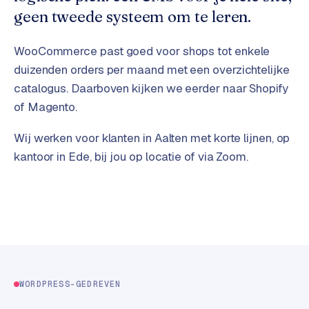
t
B
geen tweede systeem om te leren.
e
-
WooCommerce past goed voor shops tot enkele
c
o
duizenden orders per maand met een overzichtelijke
m
catalogus. Daarboven kijken we eerder naar Shopify
m
of Magento.
e
r
Wij werken voor klanten in Aalten met korte lijnen, op
c
kantoor in Ede, bij jou op locatie of via Zoom.
e
→
WEBSITES
W
o
r
d
WORDPRESS-GEDREVEN
P
r