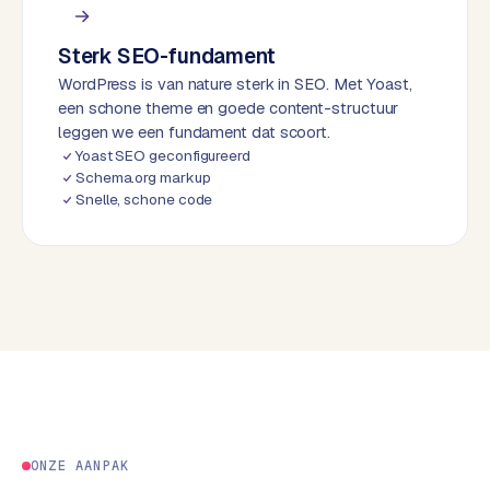
d
Sterk SEO-fundament
L
WordPress is van nature sterk in SEO. Met Yoast,
a
een schone theme en goede content-structuur
b
leggen we een fundament dat scoort.
e
Yoast SEO geconfigureerd
l
Schema.org markup
5
Snelle, schone code
1
C
y
c
l
e
s
o
f
ONZE AANPAK
t