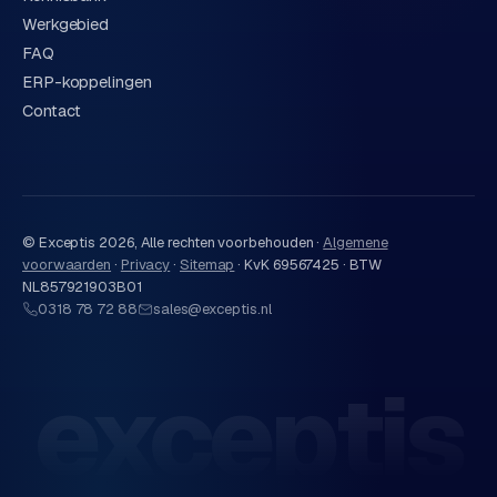
Werkgebied
FAQ
ERP-koppelingen
Contact
© Exceptis
2026
, Alle rechten voorbehouden ·
Algemene
voorwaarden
·
Privacy
·
Sitemap
·
KvK 69567425 · BTW
NL857921903B01
0318 78 72 88
sales@exceptis.nl
exceptis