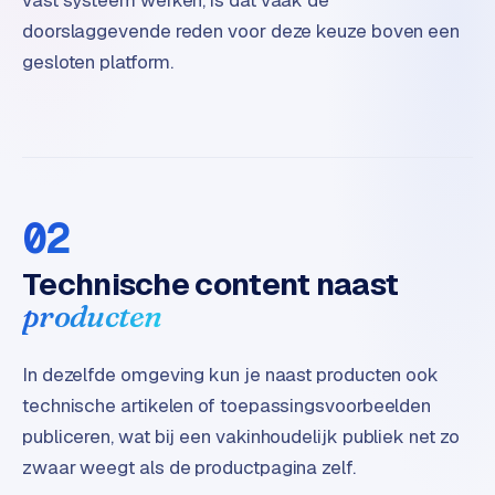
vast systeem werken, is dat vaak de
e
doorslaggevende reden voor deze keuze boven een
gesloten platform.
02
Technische content naast
producten
In dezelfde omgeving kun je naast producten ook
technische artikelen of toepassingsvoorbeelden
publiceren, wat bij een vakinhoudelijk publiek net zo
zwaar weegt als de productpagina zelf.