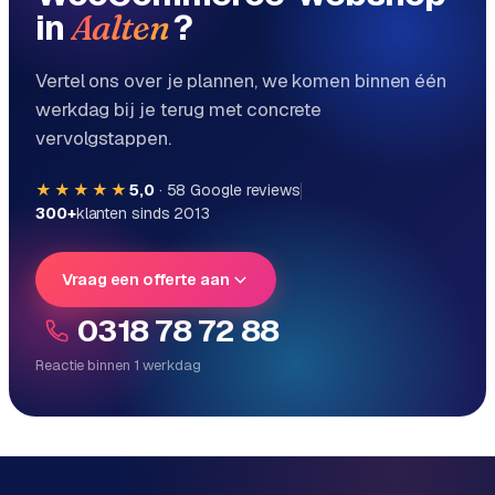
in
?
Aalten
Vertel ons over je plannen, we komen binnen één
werkdag bij je terug met concrete
vervolgstappen.
★★★★★
5,0
·
58
Google reviews
300+
klanten sinds 2013
Vraag een offerte aan
0318 78 72 88
Reactie binnen 1 werkdag
Reactie binnen 1 werkdag
Direct persoonlijk contact, geen ticketsysteem
Vrijblijvend, geen verkooppraat
Eén team voor techniek én marketing