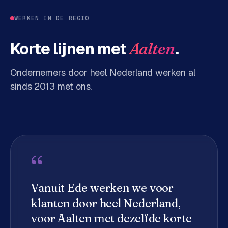
d
WERKEN IN DE REGIO
s
Korte lijnen met
.
Aalten
G
o
o
Ondernemers door heel Nederland werken al
g
sinds 2013 met ons.
l
e
A
d
s
u
“
i
t
Vanuit Ede werken we voor
b
e
klanten door heel Nederland,
s
voor
Aalten
met dezelfde korte
t