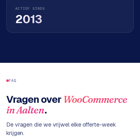
n
t
ACTIEF SINDS
2013
e
n
t
m
a
r
k
e
t
i
FAQ
n
g
Vragen over
WooCommerce
.
in
Aalten
B
o
l
De vragen die we vrijwel elke offerte-week
.
krijgen.
c