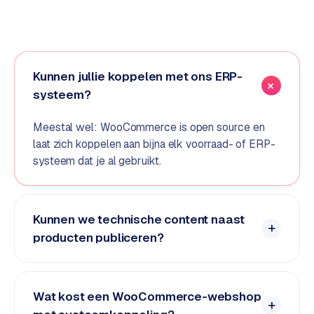
o
m
m
a
Kunnen jullie koppelen met ons ERP-
r
k
systeem?
e
t
Meestal wel: WooCommerce is open source en
p
laat zich koppelen aan bijna elk voorraad- of ERP-
l
systeem dat je al gebruikt.
a
c
e
Kunnen we technische content naast
producten publiceren?
BRANCHE-
EXPERTISE
F
Wat kost een WooCommerce-webshop
i