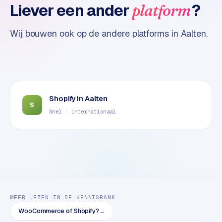
Liever een ander
?
platform
t
e
r
Wij bouwen ook op de andere platforms in
Aalten
.
i
e
u
r
I
Shopify
in
Aalten
S
n
Snel · internationaal
d
u
s
t
r
i
e
MEER LEZEN IN DE KENNISBANK
e
WooCommerce of Shopify?
→
n