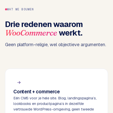
e
WAT WE BOUWEN
n
t
Drie redenen waarom
r
a
werkt.
WooCommerce
l
·
Geen platform-religie, wel objectieve argumenten.
S
h
o
p
i
f
y
Content + commerce
S
t
Eén CMS voor je hele site. Blog, landingspagina’s,
o
lookbooks en productpagina’s in dezelfde
c
vertrouwde WordPress-omgeving, geen tweede