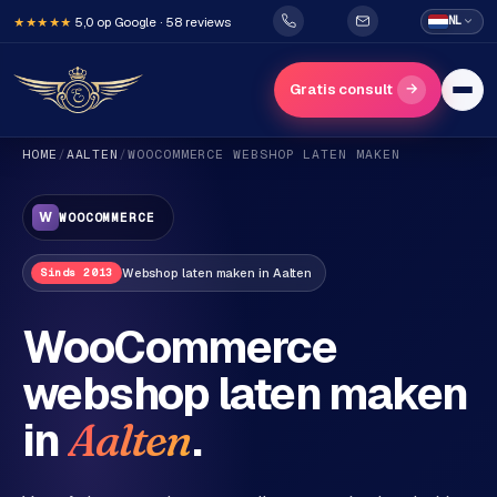
5,0 op Google · 58 reviews
NL
★★★★★
→
Gratis consult
HOME
/
AALTEN
/
WOOCOMMERCE
WEBSHOP LATEN MAKEN
W
WOOCOMMERCE
Webshop
laten maken in
Aalten
Sinds 2013
H
WooCommerce
o
webshop laten maken
m
e
in
.
Aalten
Diensten