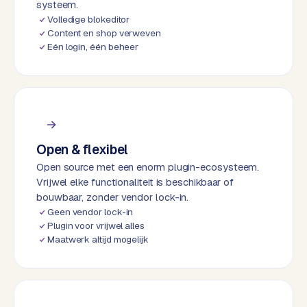
systeem.
k
Volledige blokeditor
F
Content en shop verweven
l
Eén login, één beheer
o
w
S
w
a
n
Open & flexibel
p
Open source met een enorm plugin-ecosysteem.
r
Vrijwel elke functionaliteit is beschikbaar of
o
bouwbaar, zonder vendor lock-in.
d
Geen vendor lock-in
Plugin voor vrijwel alles
u
Maatwerk altijd mogelijk
c
t
f
e
e