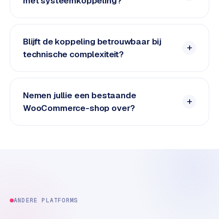
met systeemkoppeling?
e
t
s
e
Blijft de koppeling betrouwbaar bij
n
technische complexiteit?
w
i
n
k
Nemen jullie een bestaande
e
WooCommerce-shop over?
l
W
o
o
n
e
n
ANDERE PLATFORMS
i
n