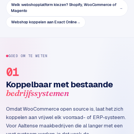
B
Welk webshopplatform kiezen? Shopify, WooCommerce of
2
→
Magento
B
Webshop koppelen aan Exact Online
→
R
e
t
a
i
GOED OM TE WETEN
l
01
m
u
Koppelbaar met bestaande
l
t
bedrijfssystemen
i
-
Omdat WooCommerce open source is, laat het zich
s
koppelen aan vrijwel elk voorraad- of ERP-systeem.
t
o
Voor Aaltense maakbedrijven die al langer met een
r