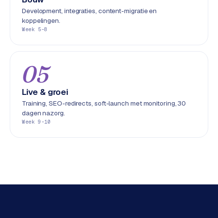
L
Development, integraties, content-migratie en
i
koppelingen.
n
Week 5-8
k
b
u
05
i
l
Live & groei
d
Training, SEO-redirects, soft-launch met monitoring, 30
i
dagen nazorg.
n
Week 9-10
g
G
o
o
g
l
e
A