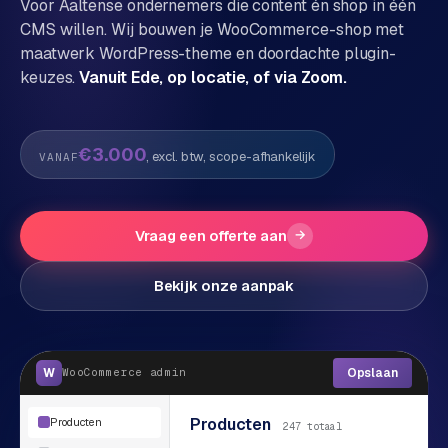
Voor
Aalten
se ondernemers die content én shop in één
CMS willen. Wij bouwen je WooCommerce-shop met
P
Alle
maatwerk WordPress-theme en doordachte plugin-
diensten
o
keuzes.
Vanuit Ede, op locatie, of via Zoom.
→
r
t
f
WEBSHOPS
€3.000
, excl. btw, scope-afhankelijk
VANAF
o
M
l
a
i
g
Vraag een offerte aan
→
o
e
n
Bekijk onze aanpak
t
W
o
e
w
r
e
W
Opslaan
WooCommerce
admin
k
b
s
g
Producten
Producten
h
247 totaal
e