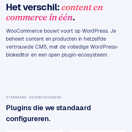
Het verschil:
content en
e
s
.
commerce in één
s
w
WooCommerce bouwt voort op WordPress. Je
e
beheert content en producten in hetzelfde
b
vertrouwde CMS, met de volledige WordPress-
s
i
blokeditor en een open plugin-ecosysteem.
t
e
M
a
a
STANDAARD GECONFIGUREERD
t
Plugins die we standaard
w
e
configureren.
r
k