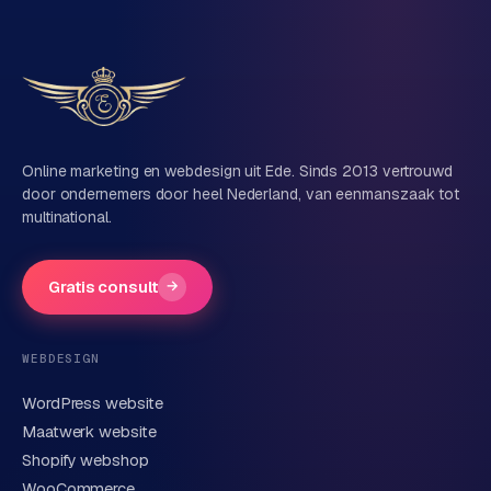
Vertel ons over je project
Naam
Online marketing en webdesign uit Ede. Sinds 2013 vertrouwd
door ondernemers door heel Nederland, van eenmanszaak tot
multinational.
Bedrijfsnaam
(optioneel)
Gratis consult
→
Telefoonnummer
(optioneel)
WEBDESIGN
WordPress website
E-mail
Maatwerk website
Shopify webshop
WooCommerce