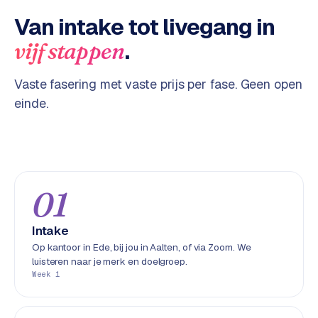
w
Van intake tot livegang in
a
r
.
vijf stappen
e
·
Vaste fasering met vaste prijs per fase. Geen open
W
einde.
o
o
C
o
m
m
01
e
r
Intake
c
Op kantoor in Ede, bij jou in Aalten, of via Zoom. We
e
luisteren naar je merk en doelgroep.
Week 1
ONLINE
MARKETING