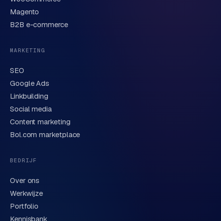
Korte omschrijving van je vraag of project
Magento
B2B e-commerce
MARKETING
SEO
Google Ads
Linkbuilding
Verstuur aanvraag
→
Social media
Content marketing
We behandelen je gegevens zorgvuldig conform onze
privacyverklaring
. Of bel direct
0318 78 72 88
.
Bol.com marketplace
BEDRIJF
Over ons
Werkwijze
Portfolio
Kennisbank