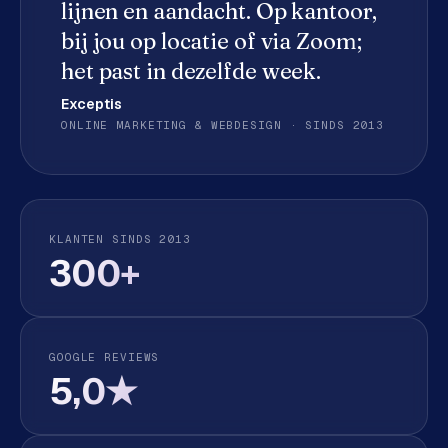
lijnen en aandacht. Op kantoor,
e
d
bij jou op locatie of via Zoom;
e
het past in dezelfde week.
n
Exceptis
ONLINE MARKETING & WEBDESIGN · SINDS 2013
S
o
c
i
a
KLANTEN SINDS 2013
l
300+
m
e
d
i
a
GOOGLE REVIEWS
5,0★
C
o