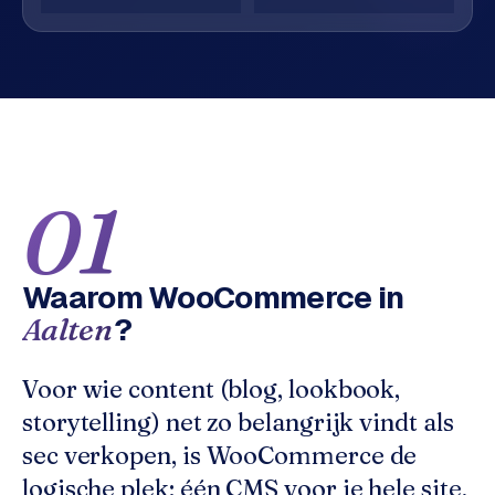
o
w
C
i
o
j
m
z
m
e
e
r
c
01
F
e
A
w
Q
e
Waarom
WooCommerce
in
b
?
Aalten
C
s
h
o
o
n
Voor wie content (blog, lookbook,
p
t
storytelling) net zo belangrijk vindt als
a
sec verkopen, is WooCommerce de
B
c
2
logische plek: één CMS voor je hele site,