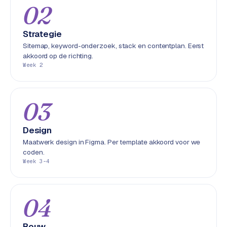
02
S
E
O
Strategie
Sitemap, keyword-onderzoek, stack en contentplan. Eerst
akkoord op de richting.
S
Week 2
E
O
u
03
i
t
b
Design
e
Maatwerk design in Figma. Per template akkoord voor we
s
coden.
t
Week 3-4
e
d
e
04
n
Bouw