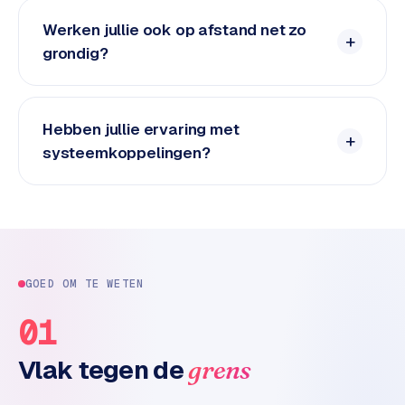
n
t
Werken jullie ook op afstand net zo
e
grondig?
n
t
m
a
Hebben jullie ervaring met
r
systeemkoppelingen?
k
e
t
i
n
g
GOED OM TE WETEN
B
01
o
l
Vlak tegen de
grens
.
c