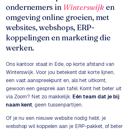
o
w
ondernemers in
Winterswijk
en
C
i
omgeving online groeien, met
o
j
m
websites, webshops, ERP-
z
m
e
koppelingen en marketing die
e
r
werken.
c
F
e
A
Ons kantoor staat in Ede, op korte afstand van
w
Q
e
Winterswijk
. Voor jou betekent dat korte lijnen,
b
een vast aanspreekpunt en, als het uitkomt,
C
s
gewoon een gesprek aan tafel. Komt het beter uit
h
o
via Zoom? Net zo makkelijk.
Eén team dat je bij
o
n
naam kent
, geen tussenpartijen.
p
t
a
Of je nu een nieuwe website nodig hebt, je
B
c
2
webshop wil koppelen aan je ERP-pakket, of beter