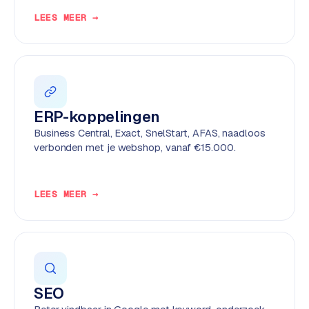
e
LEES MEER →
n
t
r
a
l
·
ERP-koppelingen
S
Business Central, Exact, SnelStart, AFAS, naadloos
h
verbonden met je webshop, vanaf €15.000.
o
p
i
LEES MEER →
f
y
S
t
o
SEO
c