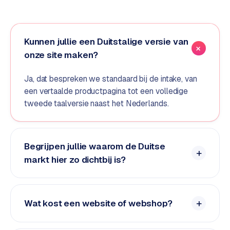
e
d
e
Kunnen jullie een Duitstalige versie van
n
onze site maken?
S
o
Ja, dat bespreken we standaard bij de intake, van
c
een vertaalde productpagina tot een volledige
i
tweede taalversie naast het Nederlands.
a
l
m
Begrijpen jullie waarom de Duitse
e
markt hier zo dichtbij is?
d
i
a
Wat kost een website of webshop?
C
o