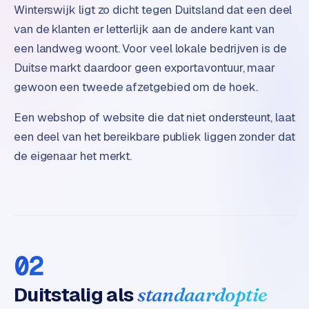
Winterswijk ligt zo dicht tegen Duitsland dat een deel
o
m
van de klanten er letterlijk aan de andere kant van
m
een landweg woont. Voor veel lokale bedrijven is de
a
Duitse markt daardoor geen exportavontuur, maar
r
gewoon een tweede afzetgebied om de hoek.
k
e
Een webshop of website die dat niet ondersteunt, laat
t
een deel van het bereikbare publiek liggen zonder dat
p
l
de eigenaar het merkt.
a
c
e
BRANCHE-
EXPERTISE
02
F
Duitstalig als
standaardoptie
i