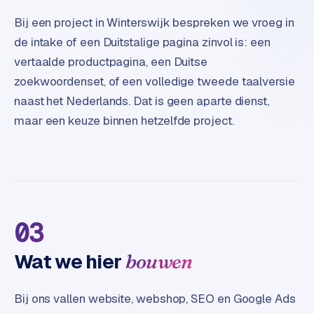
e
t
Bij een project in Winterswijk bespreken we vroeg in
s
de intake of een Duitstalige pagina zinvol is: een
e
vertaalde productpagina, een Duitse
n
zoekwoordenset, of een volledige tweede taalversie
w
i
naast het Nederlands. Dat is geen aparte dienst,
n
maar een keuze binnen hetzelfde project.
k
e
l
W
o
03
o
n
Wat we hier
bouwen
e
n
i
Bij ons vallen website, webshop, SEO en Google Ads
n