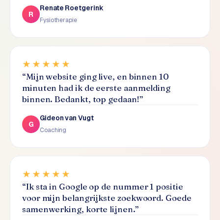
L
Renate Roetgerink
R
i
Fysiotherapie
n
k
b
u
★★★★★
i
“
Mijn website ging live, en binnen 10
l
minuten had ik de eerste aanmelding
d
binnen. Bedankt, top gedaan!
”
i
n
Gideon van Vugt
G
g
Coaching
G
o
★★★★★
o
g
“
Ik sta in Google op de nummer 1 positie
l
voor mijn belangrijkste zoekwoord. Goede
e
samenwerking, korte lijnen.
”
A