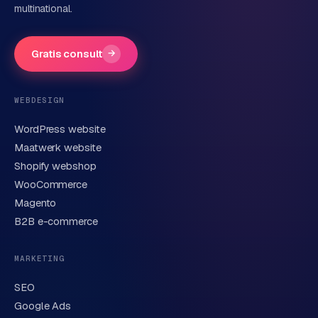
multinational.
Bedrijfsnaam
(optioneel)
Gratis consult
→
Telefoonnummer
(optioneel)
WEBDESIGN
WordPress website
E-mail
Maatwerk website
Shopify webshop
WooCommerce
Korte omschrijving van je vraag of project
Magento
B2B e-commerce
MARKETING
SEO
Google Ads