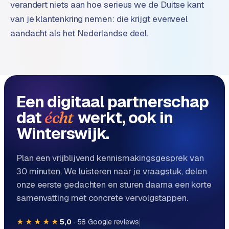
B
verandert niets aan hoe serieus we de Duitse kant
2
van je klantenkring nemen: die krijgt evenveel
B
aandacht als het Nederlandse deel.
R
e
t
a
Een digitaal partnerschap
i
l
dat
werkt, ook in
écht
m
Winterswijk.
u
l
t
Plan een vrijblijvend kennismakingsgesprek van
i
30 minuten. We luisteren naar je vraagstuk, delen
-
onze eerste gedachten en sturen daarna een korte
s
samenvatting met concrete vervolgstappen.
t
o
★★★★★
5,0
·
58
Google reviews
r