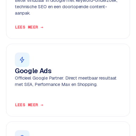
Beter vindbaar in Google met keyword-onderzoek,
k
technische SEO en een doorlopende content-
F
aanpak.
l
o
LEES MEER →
w
S
w
a
n
Google Ads
p
Officieel Google Partner. Direct meetbaar resultaat
r
met SEA, Performance Max en Shopping.
o
d
u
LEES MEER →
c
t
f
e
e