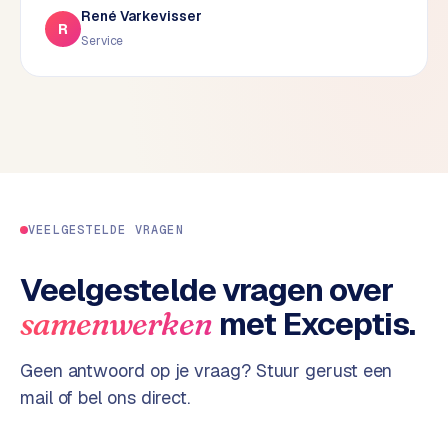
René Varkevisser
d
R
Service
s
G
o
o
g
l
e
A
VEELGESTELDE VRAGEN
d
s
Veelgestelde vragen over
u
met Exceptis.
samenwerken
i
t
b
Geen antwoord op je vraag? Stuur gerust een
e
mail of bel ons direct.
s
t