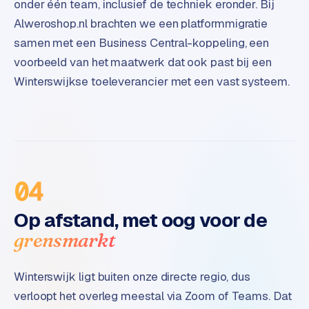
onder één team, inclusief de techniek eronder. Bij
t
Alweroshop.nl brachten we een platformmigratie
e
r
samen met een Business Central-koppeling, een
i
voorbeeld van het maatwerk dat ook past bij een
e
Winterswijkse toeleverancier met een vast systeem.
u
r
I
n
d
04
u
s
Op afstand, met oog voor de
t
r
grensmarkt
i
e
Winterswijk ligt buiten onze directe regio, dus
e
verloopt het overleg meestal via Zoom of Teams. Dat
n