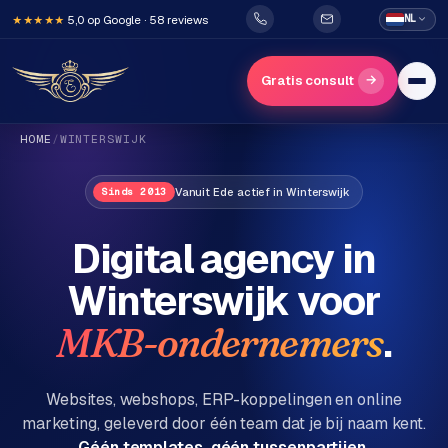
5,0 op Google · 58 reviews
NL
★★★★★
→
Gratis consult
HOME
/
WINTERSWIJK
Vanuit Ede actief in Winterswijk
Sinds 2013
Digital agency in
Winterswijk
voor
H
o
.
MKB-ondernemers
m
e
Websites, webshops, ERP-koppelingen en online
marketing, geleverd door één team dat je bij naam kent.
Diensten
Géén templates, géén tussenpartijen.