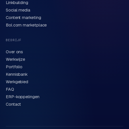
Linkbuilding
Verstuur aanvraag
→
Social media
Content marketing
We behandelen je gegevens zorgvuldig conform onze
privacyverklaring
. Of bel direct
0318 78 72 88
.
Bol.com marketplace
BEDRIJF
Over ons
Werkwijze
Portfolio
Kennisbank
Werkgebied
FAQ
ERP-koppelingen
Contact