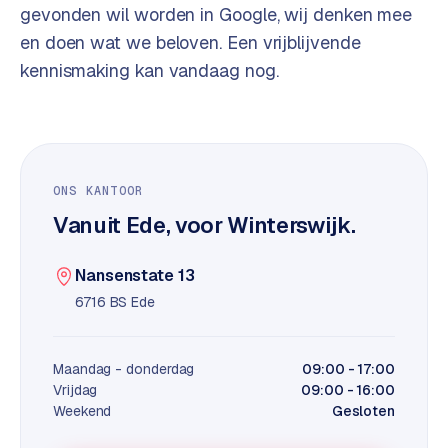
t
B
gevonden wil worden in Google, wij denken mee
e
en doen wat we beloven. Een vrijblijvende
-
kennismaking kan vandaag nog.
c
o
m
m
e
r
ONS KANTOOR
c
Vanuit Ede, voor Winterswijk.
e
→
Nansenstate 13
WEBSITES
6716 BS Ede
W
o
Maandag - donderdag
09:00 - 17:00
r
Vrijdag
09:00 - 16:00
d
Weekend
Gesloten
P
r