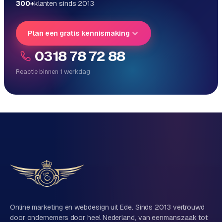
300+
klanten sinds 2013
e
Plan een gratis kennismaking
0318 78 72 88
Reactie binnen 1 werkdag
Reactie binnen 1 werkdag
Direct persoonlijk contact, geen ticketsysteem
Vrijblijvend, geen verkooppraat
Eén team voor techniek én marketing
Vertel ons over je project
Naam
Online marketing en webdesign uit Ede. Sinds 2013 vertrouwd
door ondernemers door heel Nederland, van eenmanszaak tot