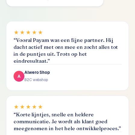
S
E
O
★★★★★
S
“
Vooral Payam was een fijne partner. Hij
E
dacht actief met ons mee en zocht alles tot
O
in de puntjes uit. Trots op het
u
eindresultaat.
”
i
t
Alwero Shop
b
A
B2C webshop
e
s
t
e
★★★★★
d
“
Korte lijntjes, snelle en heldere
e
communicatie. Je wordt als klant goed
n
meegenomen in het hele ontwikkelproces.
”