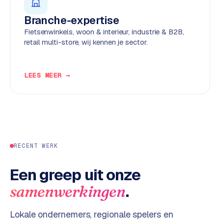
d
Branche-expertise
Fietsenwinkels, woon & interieur, industrie & B2B,
L
retail multi-store, wij kennen je sector.
a
b
e
LEES MEER →
l
5
1
C
y
RECENT WERK
c
l
e
Een greep uit onze
s
.
samenwerkingen
o
f
Lokale ondernemers, regionale spelers en
t