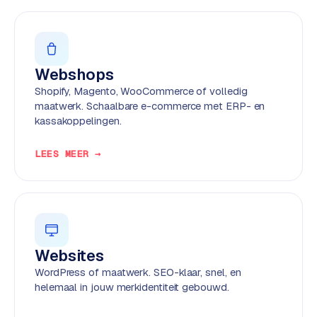
w
e
b
s
Webshops
i
t
Shopify, Magento, WooCommerce of volledig
e
maatwerk. Schaalbare e-commerce met ERP- en
kassakoppelingen.
ERP &
PREMIUM
LEES MEER →
KOPPELINGEN
B
u
s
i
n
Websites
e
WordPress of maatwerk. SEO-klaar, snel, en
s
helemaal in jouw merkidentiteit gebouwd.
s
C