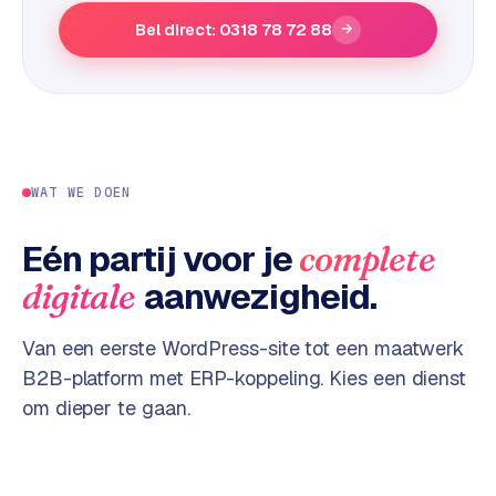
e
Bel direct: 0318 78 72 88
→
s
s
w
e
b
s
WAT WE DOEN
i
t
Eén partij voor je
complete
e
aanwezigheid.
digitale
M
a
Van een eerste WordPress-site tot een maatwerk
a
B2B-platform met ERP-koppeling. Kies een dienst
t
om dieper te gaan.
w
e
r
k