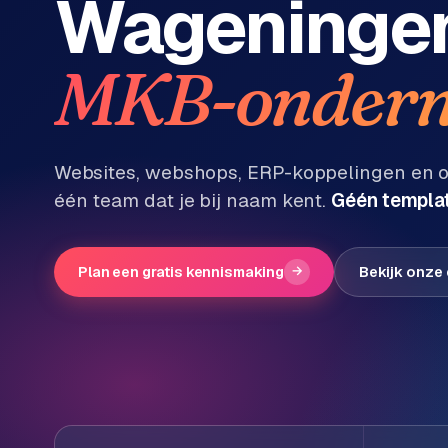
Wageninge
Diensten
P
MKB-ondern
Alle
diensten
o
→
r
t
f
WEBSHOPS
Websites, webshops, ERP-koppelingen en on
o
één team dat je bij naam kent.
Géén templat
M
l
a
i
g
o
e
Plan een gratis kennismaking
→
Bekijk onze
n
t
W
o
e
w
r
e
k
b
s
g