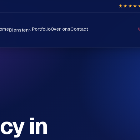
★★★★
ome
Portfolio
Over ons
Contact
Diensten
cy in