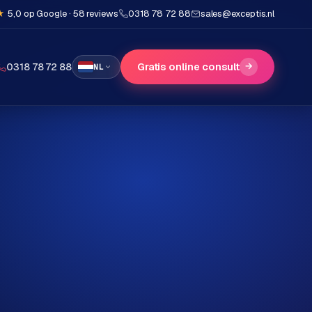
★
5,0 op Google · 58 reviews
0318 78 72 88
sales@exceptis.nl
Gratis online consult
→
0318 78 72 88
NL