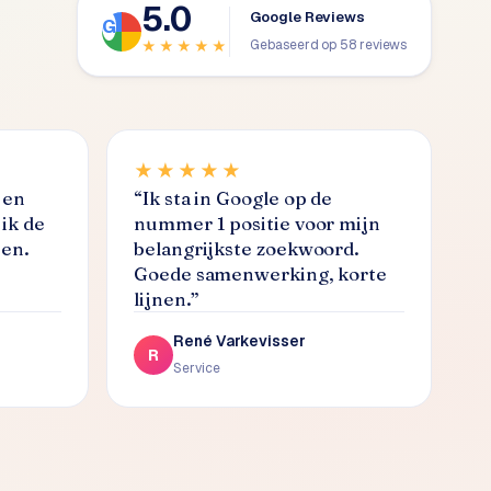
5.0
Google Reviews
Gebaseerd op 58 reviews
★★★★★
★★★★★
 en
“
Ik sta in Google op de
ik de
nummer 1 positie voor mijn
nen.
belangrijkste zoekwoord.
Goede samenwerking, korte
lijnen.
”
René Varkevisser
R
Service