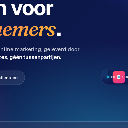
n
voor
.
emers
line marketing, geleverd door
es, géén tussenpartijen.
E
 diensten
EDE
AR