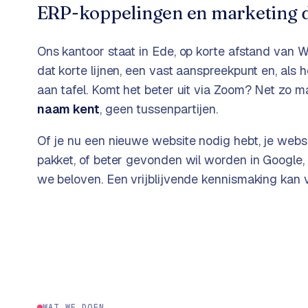
ERP-koppelingen en marketing d
k
o
o
w
C
i
Ons kantoor staat in Ede, op korte afstand van
W
o
j
dat korte lijnen, een vast aanspreekpunt en, als
m
z
aan tafel. Komt het beter uit via Zoom? Net zo ma
m
e
naam kent
, geen tussenpartijen.
e
r
Of je nu een nieuwe website nodig hebt, je webs
c
F
e
pakket, of beter gevonden wil worden in Google
A
w
we beloven. Een vrijblijvende kennismaking kan
Q
e
b
C
s
h
o
o
n
p
t
a
B
WAT WE DOEN