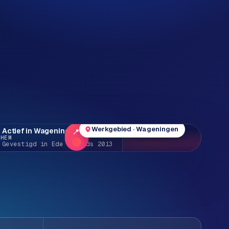
Werkgebied · Wageningen
Actief in Wageningen e.o.
NHEM
Gevestigd in Ede · sinds 2013