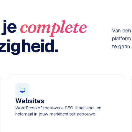
 je
complete
Van een
igheid.
platform
te gaan.
Websites
WordPress of maatwerk. SEO-klaar, snel, en
helemaal in jouw merkidentiteit gebouwd.