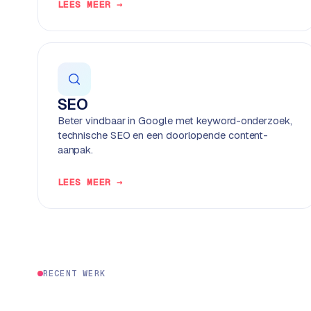
P
LEES MEER →
r
e
s
s
w
e
SEO
b
Beter vindbaar in Google met keyword-onderzoek,
s
technische SEO en een doorlopende content-
i
aanpak.
t
e
LEES MEER →
M
a
a
t
w
RECENT WERK
e
r