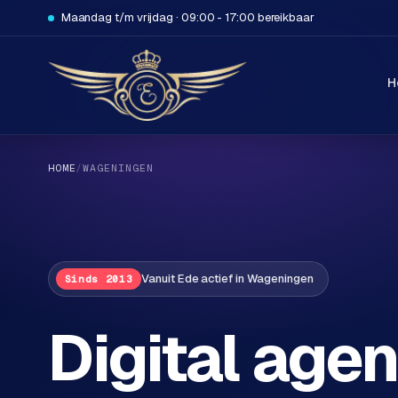
Maandag t/m vrijdag · 09:00 - 17:00 bereikbaar
H
HOME
/
WAGENINGEN
H
Vanuit Ede actief in Wageningen
Sinds 2013
o
m
Digital agen
e