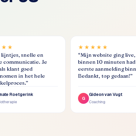
★★★
★★★★★
lijntjes, snelle en
“
Mijn website ging live,
e communicatie. Je
binnen 10 minuten had 
als klant goed
eerste aanmelding bin
omen in het hele
Bedankt, top gedaan!
”
kelproces.
”
nate Roetgerink
Gideon van Vugt
G
iotherapie
Coaching