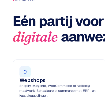
c
2
t
B
e
Eén partij voor
-
c
o
aanwez
digitale
m
m
e
r
c
e
→
WEBSITES
Webshops
W
Shopify, Magento, WooCommerce of volledig
o
maatwerk. Schaalbare e-commerce met ERP- en
r
kassakoppelingen.
d