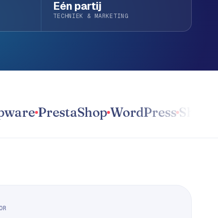
Eén partij
TECHNIEK & MARKETING
re
PrestaShop
WordPress
Shopify
Ma
OR