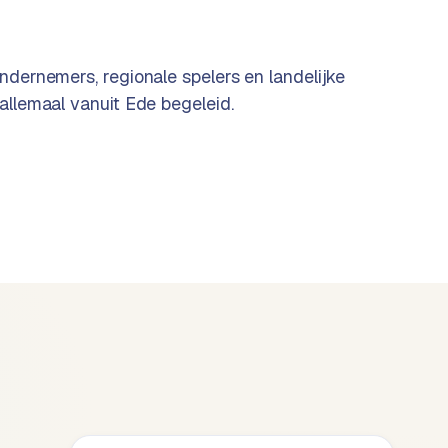
ndernemers, regionale spelers en landelijke
allemaal vanuit Ede begeleid.
Machinefabriekkrimpen.nl
WordPress
Website, SEO, meerdere top-10 posities
BEKIJK CASE →