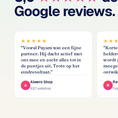
Google reviews.
C
e
n
t
r
a
★★★★★
★★
l
“
Vooral Payam was een fijne
“
Korte 
·
partner. Hij dacht actief met
helder
S
ons mee en zocht alles tot in
wordt 
h
de puntjes uit. Trots op het
meegen
o
eindresultaat.
”
ontwik
p
i
Alwero Shop
Re
f
A
R
B2C webshop
Fys
y
S
t
o