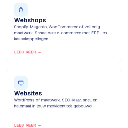
w
e
b
Webshops
s
Shopify, Magento, WooCommerce of volledig
i
maatwerk. Schaalbare e-commerce met ERP- en
t
kassakoppelingen.
e
LEES MEER →
ERP &
PREMIUM
KOPPELINGEN
B
u
s
Websites
i
WordPress of maatwerk. SEO-klaar, snel, en
n
helemaal in jouw merkidentiteit gebouwd.
e
s
s
LEES MEER →
C