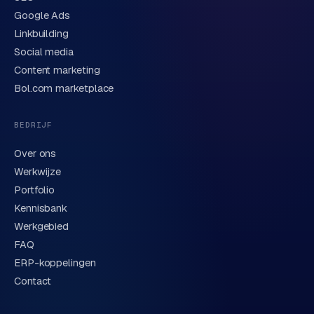
Google Ads
Linkbuilding
Verstuur aanvraag
→
Social media
Content marketing
We behandelen je gegevens zorgvuldig conform onze
privacyverklaring
. Of bel direct
0318 78 72 88
.
Bol.com marketplace
BEDRIJF
Over ons
Werkwijze
Portfolio
Kennisbank
Werkgebied
FAQ
ERP-koppelingen
Contact