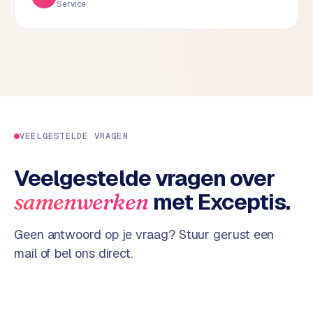
Service
d
s
G
o
o
g
l
VEELGESTELDE VRAGEN
e
A
Veelgestelde vragen over
d
s
met Exceptis.
samenwerken
u
i
Geen antwoord op je vraag? Stuur gerust een
t
mail of bel ons direct.
b
e
s
t