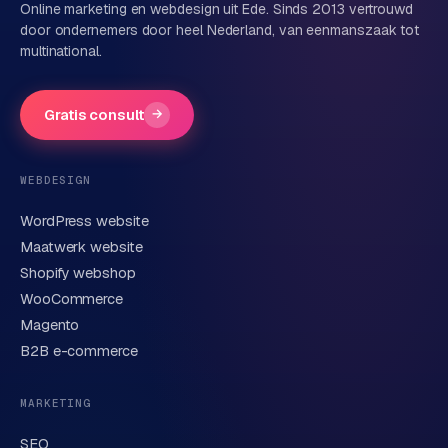
Online marketing en webdesign uit Ede. Sinds 2013 vertrouwd
door ondernemers door heel Nederland, van eenmanszaak tot
multinational.
Bedrijfsnaam
(optioneel)
Gratis consult
→
Telefoonnummer
(optioneel)
WEBDESIGN
WordPress website
E-mail
Maatwerk website
Shopify webshop
WooCommerce
Korte omschrijving van je vraag of project
Magento
B2B e-commerce
MARKETING
SEO