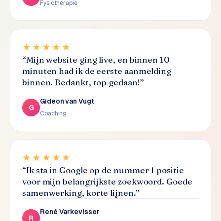
Fysiotherapie
L
i
n
k
★★★★★
b
“
Mijn website ging live, en binnen 10
u
minuten had ik de eerste aanmelding
i
binnen. Bedankt, top gedaan!
”
l
d
Gideon van Vugt
i
G
Coaching
n
g
G
★★★★★
o
“
Ik sta in Google op de nummer 1 positie
o
voor mijn belangrijkste zoekwoord. Goede
g
samenwerking, korte lijnen.
”
l
e
René Varkevisser
R
A