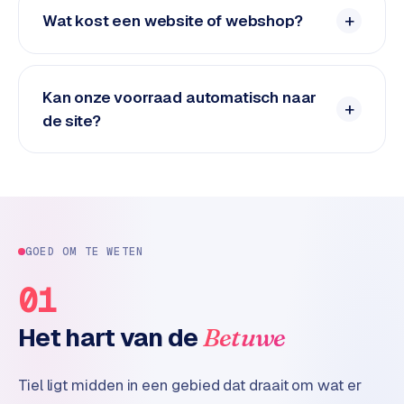
n
Wat kost een website of webshop?
t
e
n
t
Kan onze voorraad automatisch naar
m
de site?
a
r
k
e
t
i
n
GOED OM TE WETEN
g
01
B
Het hart van de
Betuwe
o
l
.
Tiel ligt midden in een gebied dat draait om wat er
c