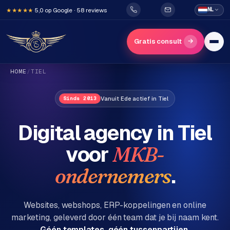
5,0 op Google · 58 reviews
NL
★★★★★
→
Gratis consult
HOME
/
TIEL
Vanuit Ede actief in Tiel
Sinds 2013
Digital agency in
Tiel
voor
MKB-
H
o
.
ondernemers
m
e
Websites, webshops, ERP-koppelingen en online
marketing, geleverd door één team dat je bij naam kent.
Diensten
Géén templates, géén tussenpartijen.