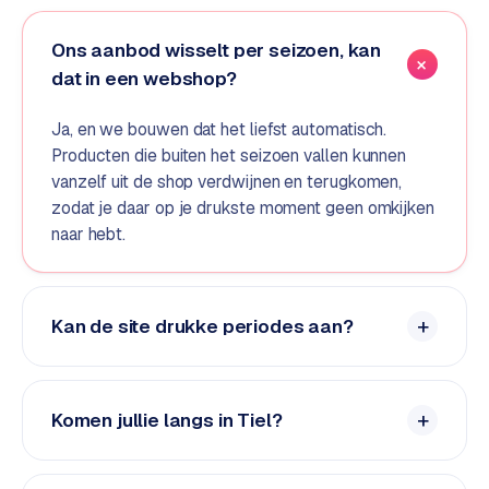
e
d
Ons aanbod wisselt per seizoen, kan
e
dat in een webshop?
n
Ja, en we bouwen dat het liefst automatisch.
S
Producten die buiten het seizoen vallen kunnen
o
vanzelf uit de shop verdwijnen en terugkomen,
c
zodat je daar op je drukste moment geen omkijken
i
naar hebt.
a
l
m
e
Kan de site drukke periodes aan?
d
i
a
Komen jullie langs in Tiel?
C
o