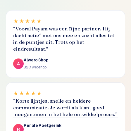
S
E
O
★★★★★
“
Vooral Payam was een fijne partner. Hij
S
dacht actief met ons mee en zocht alles tot
E
in de puntjes uit. Trots op het
O
eindresultaat.
”
u
i
Alwero Shop
A
t
B2C webshop
b
e
s
t
★★★★★
e
“
Korte lijntjes, snelle en heldere
d
communicatie. Je wordt als klant goed
e
meegenomen in het hele ontwikkelproces.
”
n
Renate Roetgerink
R