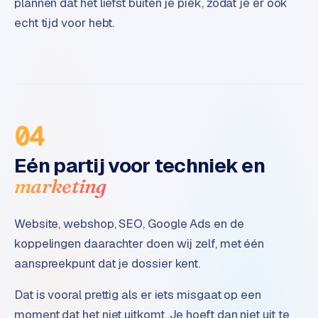
plannen dat het liefst buiten je piek, zodat je er ook
B
2
echt tijd voor hebt.
B
R
e
t
a
04
i
l
Eén partij voor techniek en
m
marketing
u
l
t
Website, webshop, SEO, Google Ads en de
i
koppelingen daarachter doen wij zelf, met één
-
aanspreekpunt dat je dossier kent.
s
t
Dat is vooral prettig als er iets misgaat op een
o
r
moment dat het niet uitkomt. Je hoeft dan niet uit te