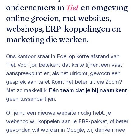
o
w
ondernemers in
Tiel
en omgeving
C
i
online groeien, met websites,
o
j
m
webshops, ERP-koppelingen en
z
m
e
marketing die werken.
e
r
c
F
Ons kantoor staat in Ede, op korte afstand van
e
A
Tiel
. Voor jou betekent dat korte lijnen, een vast
w
Q
aanspreekpunt en, als het uitkomt, gewoon een
e
gesprek aan tafel. Komt het beter uit via Zoom?
b
C
s
Net zo makkelijk.
Eén team dat je bij naam kent
,
h
o
geen tussenpartijen.
o
n
p
t
Of je nu een nieuwe website nodig hebt, je
a
webshop wil koppelen aan je ERP-pakket, of beter
B
c
gevonden wil worden in Google, wij denken mee
2