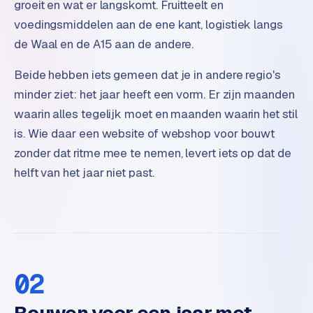
groeit en wat er langskomt. Fruitteelt en
o
voedingsmiddelen aan de ene kant, logistiek langs
m
de Waal en de A15 aan de andere.
m
a
Beide hebben iets gemeen dat je in andere regio's
r
k
minder ziet: het jaar heeft een vorm. Er zijn maanden
e
waarin alles tegelijk moet en maanden waarin het stil
t
is. Wie daar een website of webshop voor bouwt
p
zonder dat ritme mee te nemen, levert iets op dat de
l
helft van het jaar niet past.
a
c
e
BRANCHE-
EXPERTISE
02
F
i