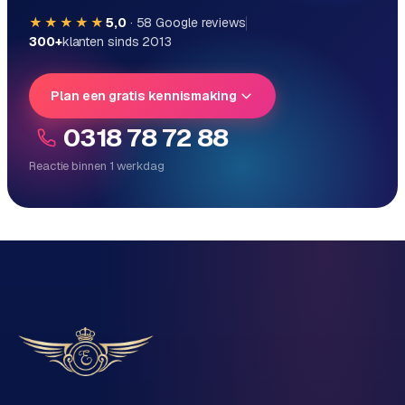
★★★★★
5,0
·
58
Google reviews
300+
klanten sinds 2013
Plan een gratis kennismaking
0318 78 72 88
Reactie binnen 1 werkdag
Reactie binnen 1 werkdag
Direct persoonlijk contact, geen ticketsysteem
Vrijblijvend, geen verkooppraat
Eén team voor techniek én marketing
Vertel ons over je project
Naam