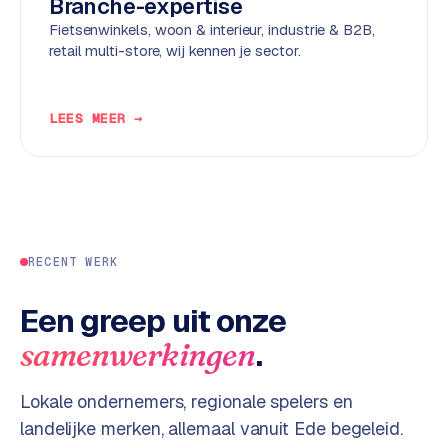
Branche-expertise
d
Fietsenwinkels, woon & interieur, industrie & B2B,
retail multi-store, wij kennen je sector.
L
a
b
LEES MEER →
e
l
5
1
C
RECENT WERK
y
c
Een greep uit onze
l
.
e
samenwerkingen
s
o
Lokale ondernemers, regionale spelers en
f
landelijke merken, allemaal vanuit Ede begeleid.
t