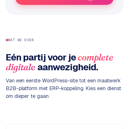
e
s
s
w
e
b
WAT WE DOEN
s
i
Eén partij voor je
complete
t
aanwezigheid.
digitale
e
M
Van een eerste WordPress-site tot een maatwerk
a
B2B-platform met ERP-koppeling. Kies een dienst
a
om dieper te gaan.
t
w
e
r
k