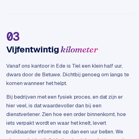
t
e
r
i
03
e
u
Vijfentwintig
r
kilometer
I
Vanaf ons kantoor in Ede is Tiel een klein half uur,
n
dwars door de Betuwe. Dichtbij genoeg om langs te
d
komen wanneer het helpt.
u
s
Bij bedrijven met een fysiek proces, en dat zijn er
t
r
hier veel, is dat waardevoller dan bij een
i
dienstverlener. Zien hoe een order binnenkomt, hoe
e
iets verpakt wordt en waar het knelt, levert
e
bruikbaarder informatie op dan een uur bellen. We
n