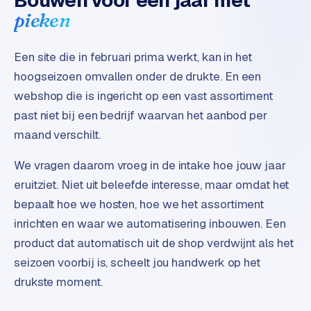
Bouwen voor een jaar met
e
pieken
t
s
e
Een site die in februari prima werkt, kan in het
n
hoogseizoen omvallen onder de drukte. En een
w
webshop die is ingericht op een vast assortiment
i
n
past niet bij een bedrijf waarvan het aanbod per
k
maand verschilt.
e
l
We vragen daarom vroeg in de intake hoe jouw jaar
eruitziet. Niet uit beleefde interesse, maar omdat het
W
bepaalt hoe we hosten, hoe we het assortiment
o
inrichten en waar we automatisering inbouwen. Een
o
n
product dat automatisch uit de shop verdwijnt als het
e
seizoen voorbij is, scheelt jou handwerk op het
n
drukste moment.
i
n