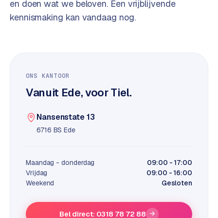
t
en doen wat we beloven. Een vrijblijvende
B
e
kennismaking kan vandaag nog.
-
c
o
m
m
ONS KANTOOR
e
Vanuit Ede, voor Tiel.
r
c
e
→
Nansenstate 13
6716 BS Ede
WEBSITES
W
Maandag - donderdag
09:00 - 17:00
o
Vrijdag
09:00 - 16:00
Weekend
Gesloten
r
d
P
Bel direct: 0318 78 72 88
→
r