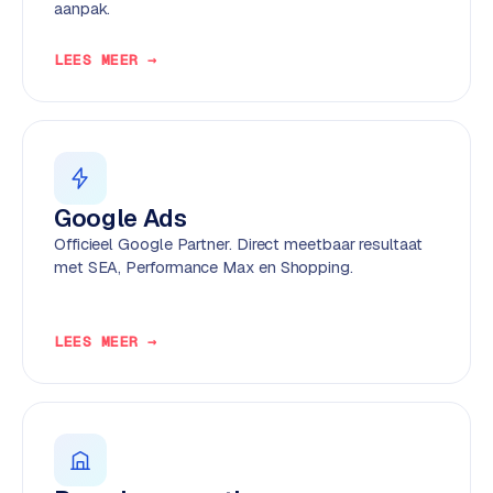
aanpak.
k
F
l
LEES MEER →
o
w
S
w
a
Google Ads
n
Officieel Google Partner. Direct meetbaar resultaat
p
met SEA, Performance Max en Shopping.
r
o
d
LEES MEER →
u
c
t
f
e
e