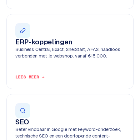
e
n
t
r
a
ERP-koppelingen
l
·
Business Central, Exact, SnelStart, AFAS, naadloos
verbonden met je webshop, vanaf €15.000.
S
h
o
LEES MEER →
p
i
f
y
S
SEO
t
o
Beter vindbaar in Google met keyword-onderzoek,
c
technische SEO en een doorlopende content-