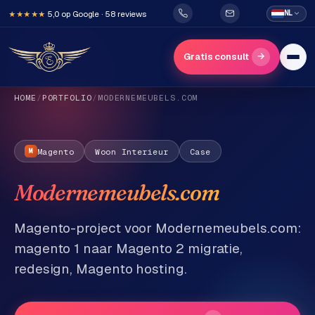
5,0 op Google · 58 reviews
NL
★★★★★
→
Gratis consult
HOME
/
PORTFOLIO
/
MODERNEMEUBELS.COM
Magento
Woon Interieur
Case
M
Modernemeubels.com
H
o
Magento-project voor Modernemeubels.com:
m
magento 1 naar Magento 2 migratie,
e
redesign, Magento hosting.
Diensten