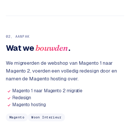
t
B
e
-
c
o
m
02
, AANPAK
m
Wat we
.
bouwden
e
r
c
We migreerden de webshop van Magento 1 naar
e
→
Magento 2, voerden een volledig redesign door en
namen de Magento hosting over.
WEBSITES
Magento 1 naar Magento 2 migratie
W
Redesign
o
Magento hosting
r
d
Magento
Woon Interieur
P
r