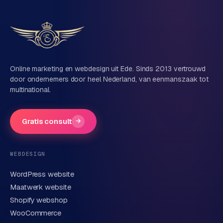
e
t
Vertel ons over je project
s
e
n
Naam
w
i
Online marketing en webdesign uit Ede. Sinds 2013 vertrouwd
door ondernemers door heel Nederland, van eenmanszaak tot
n
multinational.
k
Bedrijfsnaam
(optioneel)
e
l
Gratis consult
→
Telefoonnummer
(optioneel)
W
o
WEBDESIGN
o
n
WordPress website
E-mail
e
Maatwerk website
n
Shopify webshop
i
WooCommerce
n