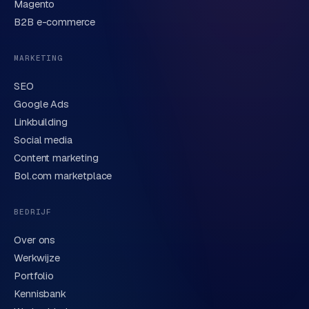
Korte omschrijving van je vraag of project
Magento
t
B2B e-commerce
e
r
i
MARKETING
e
SEO
u
Google Ads
r
Linkbuilding
Verstuur aanvraag
→
I
Social media
n
Content marketing
We behandelen je gegevens zorgvuldig conform onze
d
privacyverklaring
. Of bel direct
0318 78 72 88
.
Bol.com marketplace
u
s
BEDRIJF
t
r
Over ons
i
Werkwijze
e
Portfolio
e
Kennisbank
n