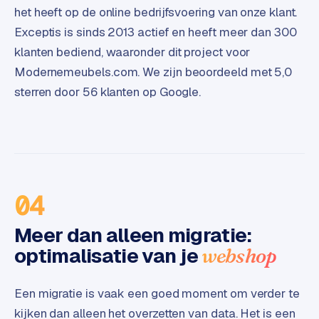
L
het heeft op de online bedrijfsvoering van onze klant.
i
Exceptis is sinds 2013 actief en heeft meer dan 300
n
klanten bediend, waaronder dit project voor
k
Modernemeubels.com. We zijn beoordeeld met 5,0
b
u
sterren door 56 klanten op Google.
i
l
d
i
n
g
04
G
Meer dan alleen migratie:
o
optimalisatie van je
webshop
o
g
l
Een migratie is vaak een goed moment om verder te
e
kijken dan alleen het overzetten van data. Het is een
A