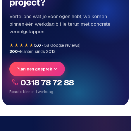
project?
o
m
Vertel ons wat je voor ogen hebt, we komen
m
binnen één werkdag bij je terug met concrete
a
vervolgstappen.
r
k
e
★★★★★
5,0
·
58
Google reviews
300+
klanten sinds 2013
t
p
l
Plan een gesprek
a
c
0318 78 72 88
e
Reactie binnen 1 werkdag
Reactie binnen 1 werkdag
BRANCHE-
Direct persoonlijk contact, geen ticketsysteem
EXPERTISE
Vrijblijvend, geen verkooppraat
F
Eén team voor techniek én marketing
i