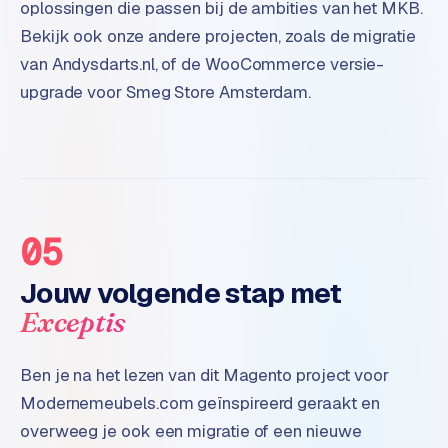
oplossingen die passen bij de ambities van het MKB.
e
Bekijk ook onze andere projecten, zoals de migratie
d
e
van Andysdarts.nl, of de WooCommerce versie-
n
upgrade voor Smeg Store Amsterdam.
S
o
c
i
a
05
l
m
Jouw volgende stap met
e
d
Exceptis
i
a
Ben je na het lezen van dit Magento project voor
Modernemeubels.com geïnspireerd geraakt en
C
o
overweeg je ook een migratie of een nieuwe