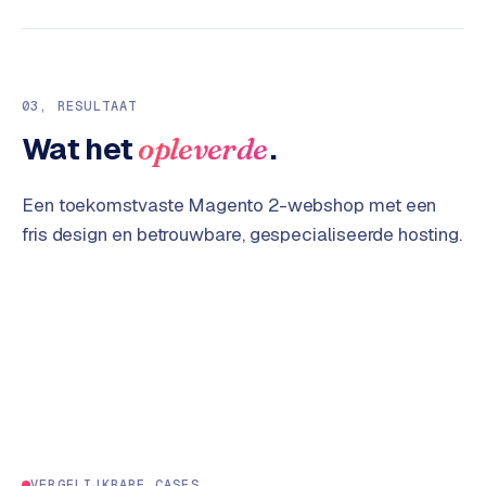
e
s
s
w
03
, RESULTAAT
e
Wat het
.
opleverde
b
s
i
Een toekomstvaste Magento 2-webshop met een
t
fris design en betrouwbare, gespecialiseerde hosting.
e
M
a
a
t
w
e
r
k
VERGELIJKBARE CASES