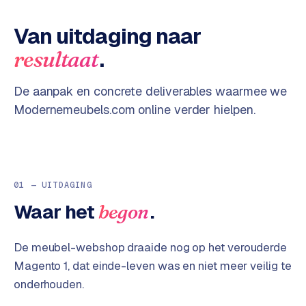
o
w
C
Van uitdaging naar
i
o
j
.
resultaat
m
z
m
e
e
De aanpak en concrete deliverables waarmee we
r
Modernemeubels.com
online verder hielpen.
c
F
e
A
w
Q
e
b
01 — UITDAGING
C
s
Waar het
.
begon
h
o
o
n
De meubel-webshop draaide nog op het verouderde
p
t
Magento 1, dat einde-leven was en niet meer veilig te
a
B
onderhouden.
c
2