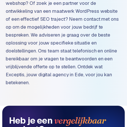
n
webshop? Of zoek je een partner voor de
t
ontwikkeling van een maatwerk WordPress website
e
of een effectief SEO traject? Neem contact met ons
n
op om de mogelijkheden voor jouw bedrijf te
t
m
bespreken. We adviseren je graag over de beste
a
oplossing voor jouw specifieke situatie en
r
doelstellingen. Ons team staat telefonisch en online
k
bereikbaar om je vragen te beantwoorden en een
e
vrijblijvende offerte op te stellen. Ontdek wat
t
i
Exceptis, jouw digital agency in Ede, voor jou kan
n
betekenen.
g
B
o
l
Heb je een
vergelijkbaar
.
c