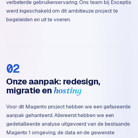
verbeterde gebruikerservaring. Ons team bij Exceptis
k
F
werd ingeschakeld om dit ambitieuze project te
l
begeleiden en uit te voeren.
o
w
S
w
a
02
n
p
Onze aanpak: redesign,
r
migratie en
o
hosting
d
u
Voor dit Magento project hebben we een gefaseerde
c
aanpak gehanteerd. Allereerst hebben we een
t
f
gedetailleerde analyse uitgevoerd van de bestaande
e
Magento 1 omgeving, de data en de gewenste
e