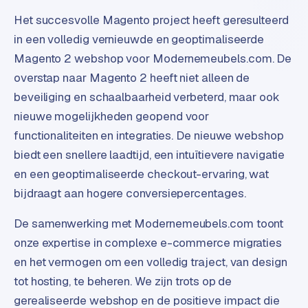
S
Het succesvolle Magento project heeft geresulteerd
E
in een volledig vernieuwde en geoptimaliseerde
O
Magento 2 webshop voor Modernemeubels.com. De
overstap naar Magento 2 heeft niet alleen de
S
E
beveiliging en schaalbaarheid verbeterd, maar ook
O
nieuwe mogelijkheden geopend voor
u
functionaliteiten en integraties. De nieuwe webshop
i
biedt een snellere laadtijd, een intuïtievere navigatie
t
b
en een geoptimaliseerde checkout-ervaring, wat
e
bijdraagt aan hogere conversiepercentages.
s
t
De samenwerking met Modernemeubels.com toont
e
onze expertise in complexe e-commerce migraties
d
en het vermogen om een volledig traject, van design
e
tot hosting, te beheren. We zijn trots op de
n
gerealiseerde webshop en de positieve impact die