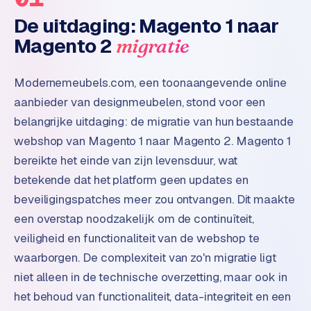
e
De uitdaging: Magento 1 naar
n
Magento 2
migratie
t
r
a
Modernemeubels.com, een toonaangevende online
l
aanbieder van designmeubelen, stond voor een
·
belangrijke uitdaging: de migratie van hun bestaande
S
webshop van Magento 1 naar Magento 2. Magento 1
h
o
bereikte het einde van zijn levensduur, wat
p
betekende dat het platform geen updates en
i
beveiligingspatches meer zou ontvangen. Dit maakte
f
een overstap noodzakelijk om de continuïteit,
y
veiligheid en functionaliteit van de webshop te
S
waarborgen. De complexiteit van zo'n migratie ligt
t
niet alleen in de technische overzetting, maar ook in
o
het behoud van functionaliteit, data-integriteit en een
c