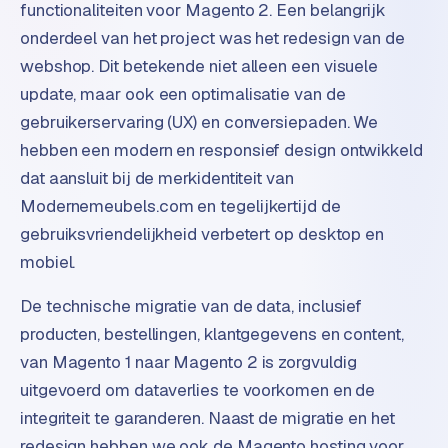
functionaliteiten voor Magento 2. Een belangrijk
d
onderdeel van het project was het redesign van de
webshop. Dit betekende niet alleen een visuele
L
a
update, maar ook een optimalisatie van de
b
gebruikerservaring (UX) en conversiepaden. We
e
hebben een modern en responsief design ontwikkeld
l
dat aansluit bij de merkidentiteit van
5
Modernemeubels.com en tegelijkertijd de
1
gebruiksvriendelijkheid verbetert op desktop en
C
mobiel.
y
c
De technische migratie van de data, inclusief
l
producten, bestellingen, klantgegevens en content,
e
van Magento 1 naar Magento 2 is zorgvuldig
s
uitgevoerd om dataverlies te voorkomen en de
o
f
integriteit te garanderen. Naast de migratie en het
t
redesign hebben we ook de Magento hosting voor