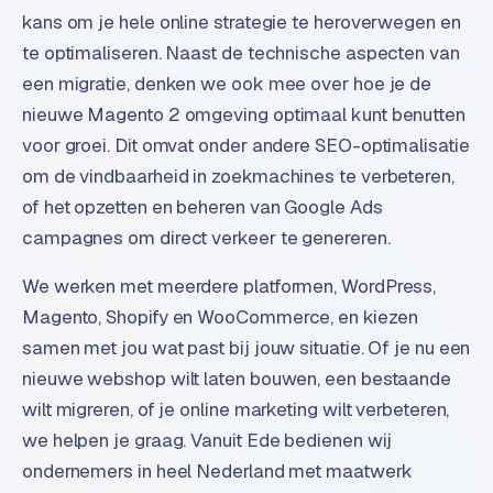
kans om je hele online strategie te heroverwegen en
d
s
te optimaliseren. Naast de technische aspecten van
een migratie, denken we ook mee over hoe je de
G
nieuwe Magento 2 omgeving optimaal kunt benutten
o
voor groei. Dit omvat onder andere SEO-optimalisatie
o
om de vindbaarheid in zoekmachines te verbeteren,
g
l
of het opzetten en beheren van Google Ads
e
campagnes om direct verkeer te genereren.
A
d
We werken met meerdere platformen, WordPress,
s
Magento, Shopify en WooCommerce, en kiezen
u
samen met jou wat past bij jouw situatie. Of je nu een
i
nieuwe webshop wilt laten bouwen, een bestaande
t
b
wilt migreren, of je online marketing wilt verbeteren,
e
we helpen je graag. Vanuit Ede bedienen wij
s
ondernemers in heel Nederland met maatwerk
t