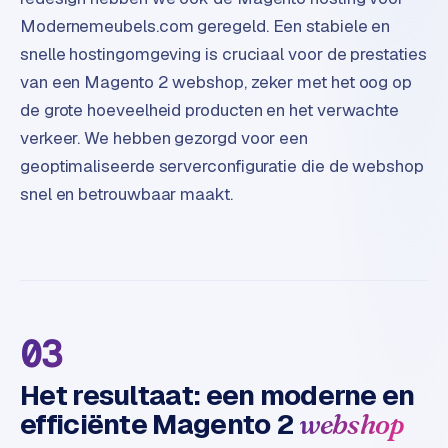
w
Modernemeubels.com geregeld. Een stabiele en
a
snelle hostingomgeving is cruciaal voor de prestaties
r
van een Magento 2 webshop, zeker met het oog op
e
·
de grote hoeveelheid producten en het verwachte
W
verkeer. We hebben gezorgd voor een
o
geoptimaliseerde serverconfiguratie die de webshop
o
snel en betrouwbaar maakt.
C
o
m
m
e
r
c
03
e
Het resultaat: een moderne en
efficiënte Magento 2
webshop
ONLINE
MARKETING