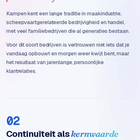
o
m
Kampen kent een lange traditie in maakindustrie,
m
scheepvaartgerelateerde bedrijvigheid en handel,
a
met veel familiebedrijven die al generaties bestaan.
r
k
Voor dit soort bedrijven is vertrouwen niet iets dat je
e
vandaag opbouwt en morgen weer kwijt bent, maar
t
het resultaat van jarenlange, persoonlijke
p
l
klantrelaties.
a
c
e
BRANCHE-
EXPERTISE
02
F
Continuïteit als
kernwaarde
i