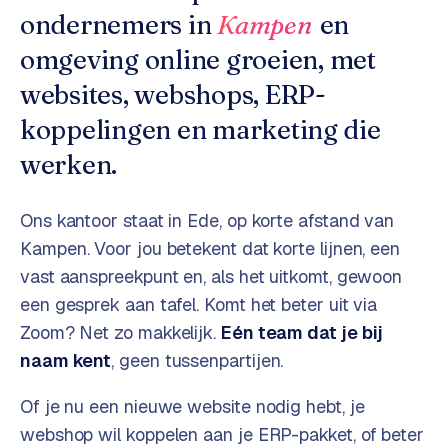
o
w
ondernemers in
Kampen
en
C
i
omgeving online groeien, met
o
j
m
websites, webshops, ERP-
z
m
e
koppelingen en marketing die
e
r
werken.
c
F
e
A
Ons kantoor staat in Ede, op korte afstand van
w
Q
e
Kampen
. Voor jou betekent dat korte lijnen, een
b
vast aanspreekpunt en, als het uitkomt, gewoon
C
s
een gesprek aan tafel. Komt het beter uit via
h
o
Zoom? Net zo makkelijk.
Eén team dat je bij
o
n
naam kent
, geen tussenpartijen.
p
t
a
Of je nu een nieuwe website nodig hebt, je
B
c
2
webshop wil koppelen aan je ERP-pakket, of beter