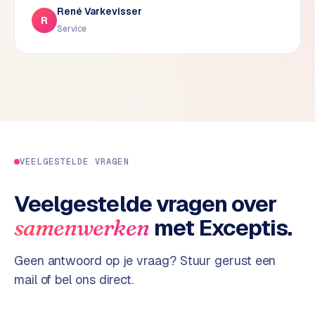
René Varkevisser
d
R
Service
s
G
o
o
g
l
e
A
VEELGESTELDE VRAGEN
d
s
Veelgestelde vragen over
u
met Exceptis.
samenwerken
i
t
b
Geen antwoord op je vraag? Stuur gerust een
e
mail of bel ons direct.
s
t