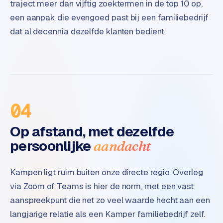
traject meer dan vijftig zoektermen in de top 10 op,
t
een aanpak die evengoed past bij een familiebedrijf
e
r
dat al decennia dezelfde klanten bedient.
i
e
u
r
I
04
n
d
Op afstand, met dezelfde
u
persoonlijke
aandacht
s
t
r
Kampen ligt ruim buiten onze directe regio. Overleg
i
via Zoom of Teams is hier de norm, met een vast
e
aanspreekpunt die net zo veel waarde hecht aan een
e
n
langjarige relatie als een Kamper familiebedrijf zelf.