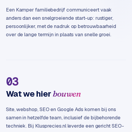
e
t
Een Kamper familiebedrijf communiceert vaak
s
anders dan een snelgroeiende start-up: rustiger,
e
persoonlijker, met de nadruk op betrouwbaarheid
n
w
over de lange termijn in plaats van snelle groei.
i
n
k
e
l
03
W
o
Wat we hier
bouwen
o
n
e
Site, webshop, SEO en Google Ads komen bij ons
n
samen in hetzelfde team, inclusief de bijbehorende
i
techniek. Bij Klusprecies.nl leverde een gericht SEO-
n