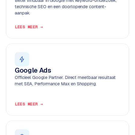
Beter vindbaar in Google met keyword-onderzoek,
k
technische SEO en een doorlopende content-
F
aanpak.
l
o
LEES MEER →
w
S
w
a
n
Google Ads
p
Officieel Google Partner. Direct meetbaar resultaat
r
met SEA, Performance Max en Shopping.
o
d
u
LEES MEER →
c
t
f
e
e