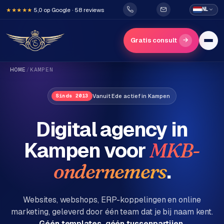
5,0 op Google · 58 reviews
NL
★★★★★
→
Gratis consult
HOME
/
KAMPEN
Vanuit Ede actief in Kampen
Sinds 2013
Digital agency in
Kampen
voor
MKB-
H
o
.
ondernemers
m
e
Websites, webshops, ERP-koppelingen en online
marketing, geleverd door één team dat je bij naam kent.
Diensten
Géén templates, géén tussenpartijen.