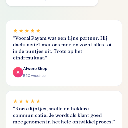
S
E
O
★★★★★
S
“
Vooral Payam was een fijne partner. Hij
E
dacht actief met ons mee en zocht alles tot
O
in de puntjes uit. Trots op het
u
eindresultaat.
”
i
t
Alwero Shop
b
A
B2C webshop
e
s
t
e
★★★★★
d
“
Korte lijntjes, snelle en heldere
e
communicatie. Je wordt als klant goed
n
meegenomen in het hele ontwikkelproces.
”