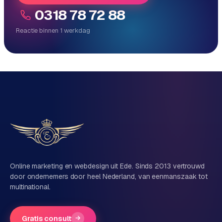
e
0318 78 72 88
Reactie binnen 1 werkdag
Reactie binnen 1 werkdag
Direct persoonlijk contact, geen ticketsysteem
Vrijblijvend, geen verkooppraat
Eén team voor techniek én marketing
Vertel ons over je project
Naam
Online marketing en webdesign uit Ede. Sinds 2013 vertrouwd
door ondernemers door heel Nederland, van eenmanszaak tot
multinational.
Bedrijfsnaam
(optioneel)
Gratis consult
→