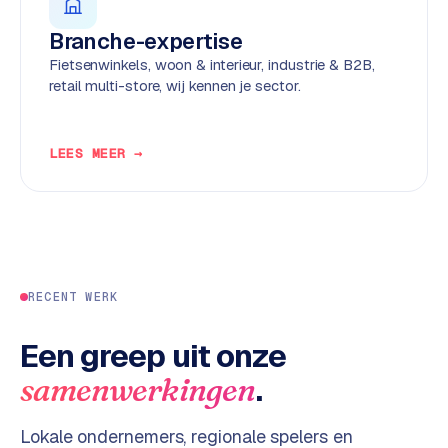
d
Branche-expertise
Fietsenwinkels, woon & interieur, industrie & B2B,
L
retail multi-store, wij kennen je sector.
a
b
e
LEES MEER →
l
5
1
C
y
RECENT WERK
c
l
e
Een greep uit onze
s
.
samenwerkingen
o
f
Lokale ondernemers, regionale spelers en
t