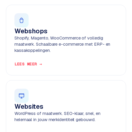
w
e
b
s
Webshops
i
t
Shopify, Magento, WooCommerce of volledig
e
maatwerk. Schaalbare e-commerce met ERP- en
kassakoppelingen.
ERP &
PREMIUM
LEES MEER →
KOPPELINGEN
B
u
s
i
n
Websites
e
WordPress of maatwerk. SEO-klaar, snel, en
s
helemaal in jouw merkidentiteit gebouwd.
s
C