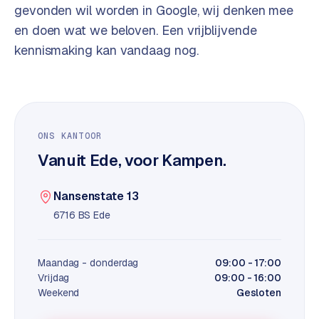
t
B
gevonden wil worden in Google, wij denken mee
e
en doen wat we beloven. Een vrijblijvende
-
kennismaking kan vandaag nog.
c
o
m
m
e
r
ONS KANTOOR
c
Vanuit Ede, voor Kampen.
e
→
Nansenstate 13
WEBSITES
6716 BS Ede
W
o
Maandag - donderdag
09:00 - 17:00
r
Vrijdag
09:00 - 16:00
d
Weekend
Gesloten
P
r