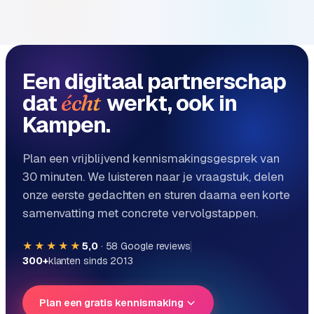
B
2
B
R
Een digitaal partnerschap
e
dat
werkt, ook in
écht
t
a
Kampen.
i
l
Plan een vrijblijvend kennismakingsgesprek van
m
30 minuten. We luisteren naar je vraagstuk, delen
u
onze eerste gedachten en sturen daarna een korte
l
samenvatting met concrete vervolgstappen.
t
i
-
★★★★★
5,0
·
58
Google reviews
s
300+
klanten sinds 2013
t
o
Plan een gratis kennismaking
r