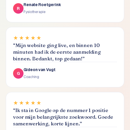
L
Renate Roetgerink
R
i
Fysiotherapie
n
k
b
u
★★★★★
i
“
Mijn website ging live, en binnen 10
l
minuten had ik de eerste aanmelding
d
binnen. Bedankt, top gedaan!
”
i
n
Gideon van Vugt
G
g
Coaching
G
o
★★★★★
o
g
“
Ik sta in Google op de nummer 1 positie
l
voor mijn belangrijkste zoekwoord. Goede
e
samenwerking, korte lijnen.
”
A