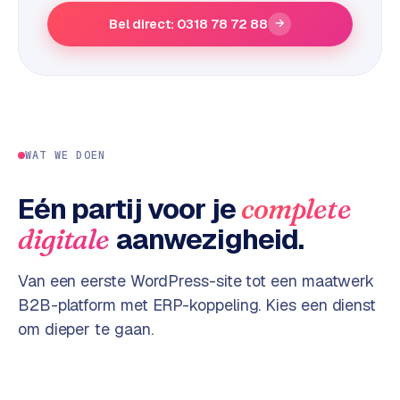
e
Bel direct: 0318 78 72 88
→
s
s
w
e
b
s
WAT WE DOEN
i
t
Eén partij voor je
complete
e
aanwezigheid.
digitale
M
a
Van een eerste WordPress-site tot een maatwerk
a
B2B-platform met ERP-koppeling. Kies een dienst
t
om dieper te gaan.
w
e
r
k