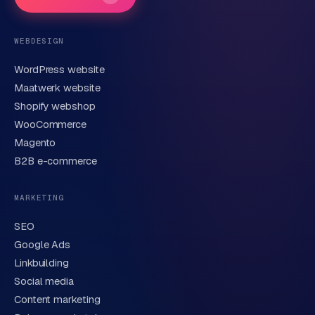
Telefoonnummer
(optioneel)
WEBDESIGN
WordPress website
E-mail
Maatwerk website
Shopify webshop
WooCommerce
Korte omschrijving van je vraag of project
Magento
B2B e-commerce
MARKETING
SEO
Google Ads
Linkbuilding
Verstuur aanvraag
→
Social media
Content marketing
We behandelen je gegevens zorgvuldig conform onze
privacyverklaring
. Of bel direct
0318 78 72 88
.