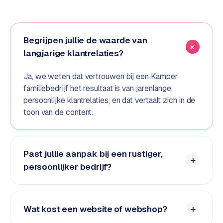
e
d
e
Begrijpen jullie de waarde van
n
langjarige klantrelaties?
S
o
Ja, we weten dat vertrouwen bij een Kamper
c
familiebedrijf het resultaat is van jarenlange,
i
persoonlijke klantrelaties, en dat vertaalt zich in de
a
toon van de content.
l
m
e
Past jullie aanpak bij een rustiger,
d
persoonlijker bedrijf?
i
a
C
Wat kost een website of webshop?
o