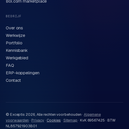
Bol.com marketplace
BEDRIJF
Over ons
Werkwijze
Portfolio
Kennisbank
Werkgebied
FAQ
ERP-koppelingen
Contact
© Exceptis
2026
, Alle rechten voorbehouden ·
Algemene
voorwaarden
·
Privacy
·
Cookies
·
Sitemap
·
KvK 69567425 · BTW
NL857921903B01