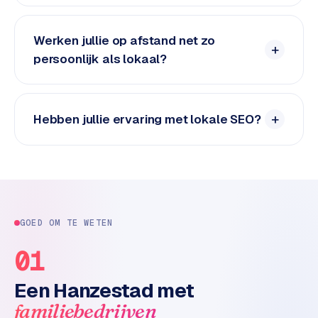
n
t
e
Werken jullie op afstand net zo
n
persoonlijk als lokaal?
t
m
a
r
Hebben jullie ervaring met lokale SEO?
k
e
t
i
n
g
GOED OM TE WETEN
B
01
o
l
Een Hanzestad met
.
familiebedrijven
c