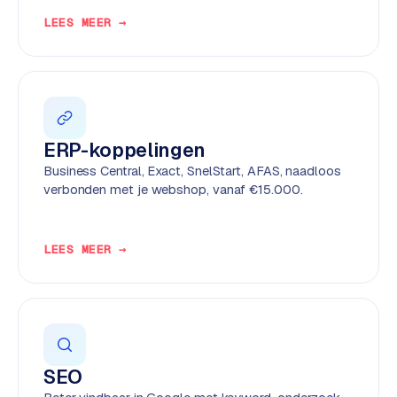
e
LEES MEER →
n
t
r
a
l
·
ERP-koppelingen
S
Business Central, Exact, SnelStart, AFAS, naadloos
h
verbonden met je webshop, vanaf €15.000.
o
p
i
LEES MEER →
f
y
S
t
o
SEO
c