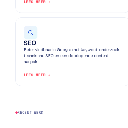
P
LEES MEER →
r
e
s
s
w
e
SEO
b
Beter vindbaar in Google met keyword-onderzoek,
s
technische SEO en een doorlopende content-
i
aanpak.
t
e
LEES MEER →
M
a
a
t
w
RECENT WERK
e
r