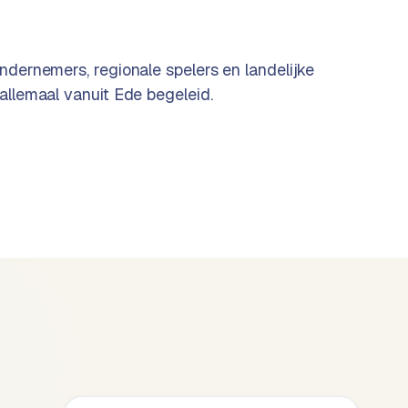
ndernemers, regionale spelers en landelijke
allemaal vanuit Ede begeleid.
Machinefabriekkrimpen.nl
WordPress
Website, SEO, meerdere top-10 posities
BEKIJK CASE →