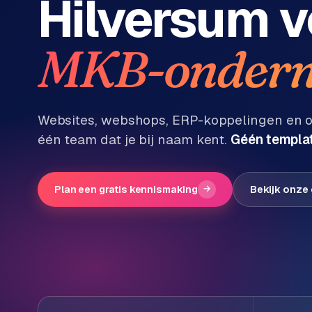
Hilversum
v
Diensten
P
MKB-ondern
Alle
diensten
o
→
r
t
f
WEBSHOPS
Websites, webshops, ERP-koppelingen en on
o
één team dat je bij naam kent.
Géén templat
M
l
a
i
g
o
e
Plan een gratis kennismaking
→
Bekijk onze
n
t
W
o
e
w
r
e
k
b
s
g