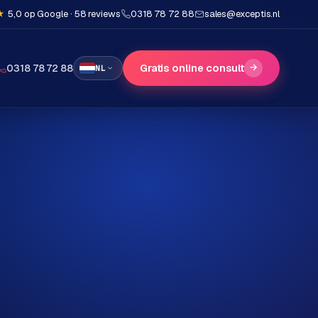
★
5,0 op Google · 58 reviews
0318 78 72 88
sales@exceptis.nl
Gratis online consult
→
0318 78 72 88
NL