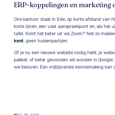
ERP-koppelingen en marketing d
k
o
o
w
C
i
Ons kantoor staat in Ede, op korte afstand van
H
o
j
korte lijnen, een vast aanspreekpunt en, als het
m
z
tafel. Komt het beter uit via Zoom? Net zo makkel
m
e
kent
, geen tussenpartijen.
e
r
Of je nu een nieuwe website nodig hebt, je webs
c
F
e
pakket, of beter gevonden wil worden in Google
A
w
we beloven. Een vrijblijvende kennismaking kan
Q
e
b
C
s
h
o
o
n
p
t
a
B
WAT WE DOEN