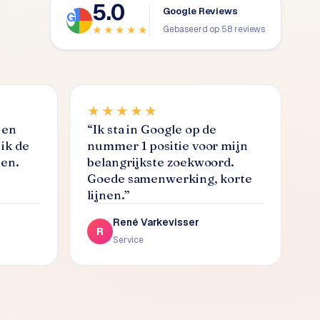
5.0
Google Reviews
Gebaseerd op 58 reviews
★★★★★
★★★★★
 en
“
Ik sta in Google op de
ik de
nummer 1 positie voor mijn
nen.
belangrijkste zoekwoord.
Goede samenwerking, korte
lijnen.
”
René Varkevisser
R
Service