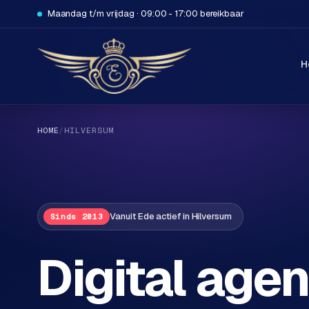
Maandag t/m vrijdag · 09:00 - 17:00 bereikbaar
H
HOME
/
HILVERSUM
H
Vanuit Ede actief in Hilversum
Sinds 2013
o
m
Digital agen
e