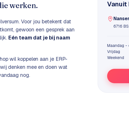
Vanuit 
ie werken.
Nansen
ilversum
. Voor jou betekent dat
6716 BS
 uitkomt, gewoon een gesprek aan
ijk.
Eén team dat je bij naam
Maandag - 
Vrijdag
Weekend
hop wil koppelen aan je ERP-
, wij denken mee en doen wat
 vandaag nog.