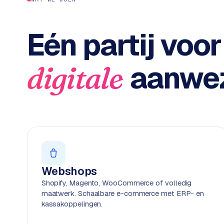
c
2
t
B
e
Eén partij voor
-
c
o
aanwez
digitale
m
m
e
r
c
e
→
WEBSITES
Webshops
W
Shopify, Magento, WooCommerce of volledig
o
maatwerk. Schaalbare e-commerce met ERP- en
r
kassakoppelingen.
d