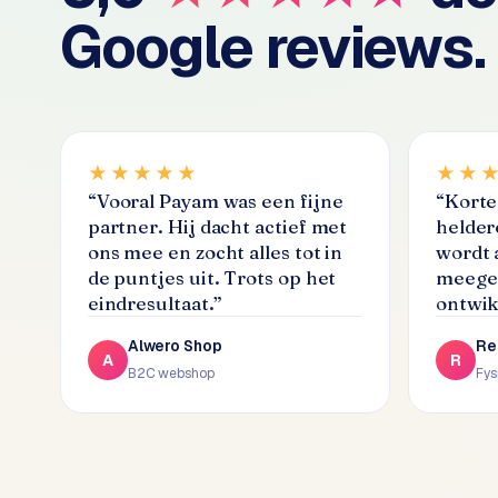
Google reviews.
C
e
n
t
r
a
★★★★★
★★
l
“
Vooral Payam was een fijne
“
Korte 
·
partner. Hij dacht actief met
helder
S
ons mee en zocht alles tot in
wordt 
h
de puntjes uit. Trots op het
meegen
o
eindresultaat.
”
ontwik
p
i
Alwero Shop
Re
f
A
R
B2C webshop
Fys
y
S
t
o