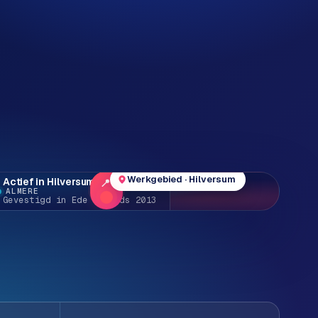
Werkgebied · Hilversum
Actief in Hilversum e.o.
ALMERE
Gevestigd in Ede · sinds 2013