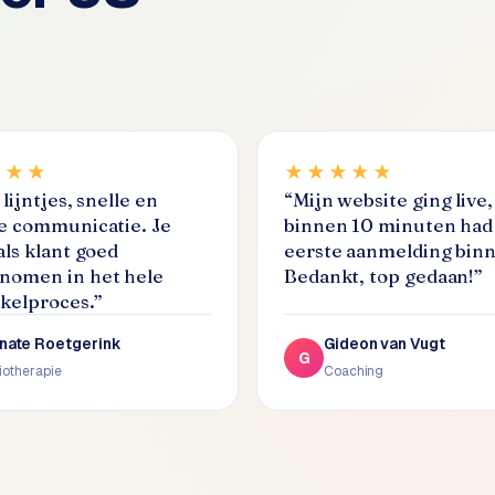
★★★
★★★★★
lijntjes, snelle en
“
Mijn website ging live,
e communicatie. Je
binnen 10 minuten had 
als klant goed
eerste aanmelding bin
omen in het hele
Bedankt, top gedaan!
”
kelproces.
”
nate Roetgerink
Gideon van Vugt
G
iotherapie
Coaching