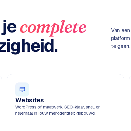
 je
complete
Van een
igheid.
platform
te gaan.
Websites
WordPress of maatwerk. SEO-klaar, snel, en
helemaal in jouw merkidentiteit gebouwd.