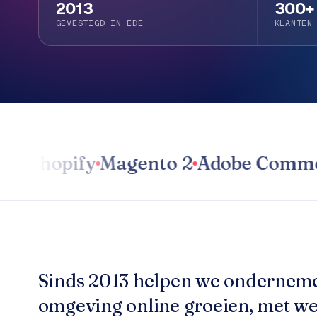
h
2013
300+
e
o
GEVESTIGD IN EDE
KLANTEN
b
p
i
e
S
d
h
o
p
O
i
v
f
Shopify
Magento 2
Adobe Commerce
e
y
r
w
o
e
n
b
s
s
h
o
W
Sinds 2013 helpen we onderneme
p
e
omgeving online groeien, met we
r
W