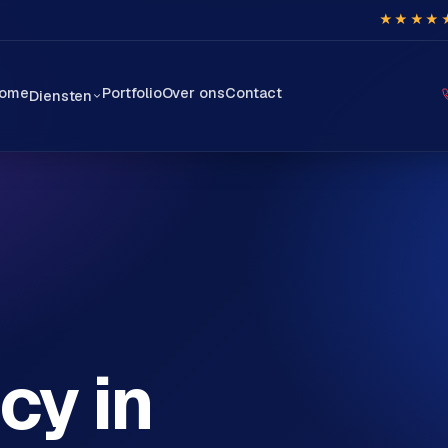
★★★★
ome
Portfolio
Over ons
Contact
Diensten
cy in