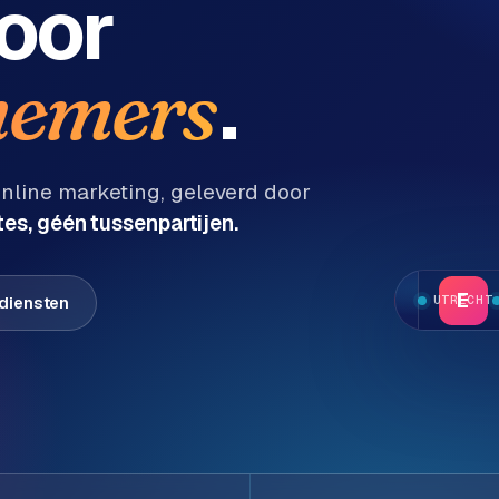
oor
.
emers
line marketing, geleverd door
es, géén tussenpartijen.
E
 diensten
UTRECHT