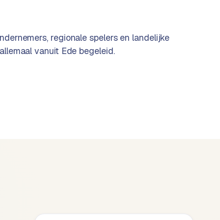
ndernemers, regionale spelers en landelijke
allemaal vanuit Ede begeleid.
Machinefabriekkrimpen.nl
WordPress
Website, SEO, meerdere top-10 posities
BEKIJK CASE →