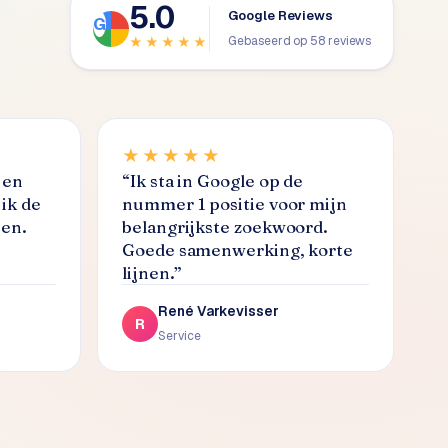
5.0
Google Reviews
Gebaseerd op 58 reviews
★★★★★
★★★★★
 en
“
Ik sta in Google op de
ik de
nummer 1 positie voor mijn
nen.
belangrijkste zoekwoord.
Goede samenwerking, korte
lijnen.
”
René Varkevisser
R
Service