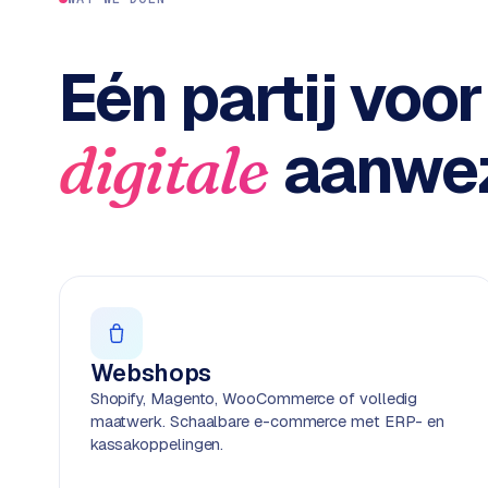
c
2
t
B
e
Eén partij voor
-
c
o
aanwez
digitale
m
m
e
r
c
e
→
WEBSITES
Webshops
W
Shopify, Magento, WooCommerce of volledig
o
maatwerk. Schaalbare e-commerce met ERP- en
r
kassakoppelingen.
d