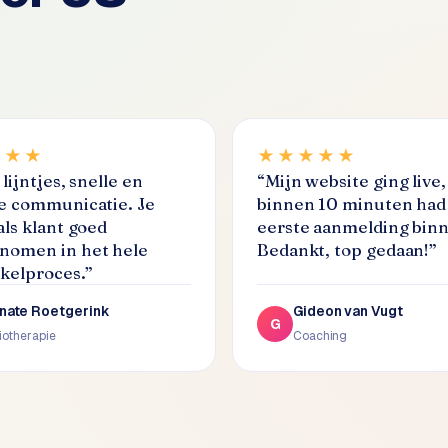
★★★
★★★★★
lijntjes, snelle en
“
Mijn website ging live,
e communicatie. Je
binnen 10 minuten had 
als klant goed
eerste aanmelding bin
omen in het hele
Bedankt, top gedaan!
”
kelproces.
”
nate Roetgerink
Gideon van Vugt
G
iotherapie
Coaching