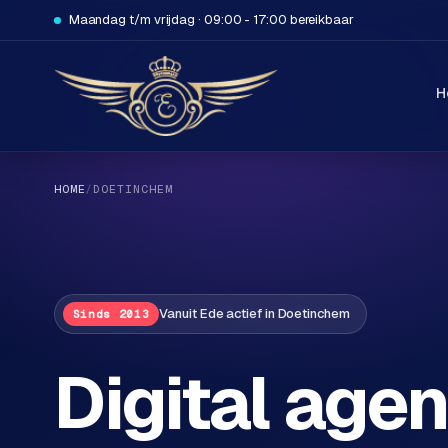
Maandag t/m vrijdag · 09:00 - 17:00 bereikbaar
H
HOME
/
DOETINCHEM
H
Vanuit Ede actief in Doetinchem
Sinds 2013
o
m
Digital agen
e