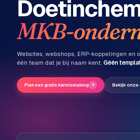
Doetinche
Diensten
P
MKB-ondern
Alle
diensten
o
→
r
t
f
WEBSHOPS
Websites, webshops, ERP-koppelingen en on
o
één team dat je bij naam kent.
Géén templat
M
l
a
i
g
o
e
Plan een gratis kennismaking
→
Bekijk onze
n
t
W
o
e
w
r
e
k
b
s
g