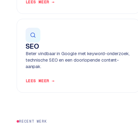
P
LEES MEER →
r
e
s
s
w
e
SEO
b
Beter vindbaar in Google met keyword-onderzoek,
s
technische SEO en een doorlopende content-
i
aanpak.
t
e
LEES MEER →
M
a
a
t
w
RECENT WERK
e
r