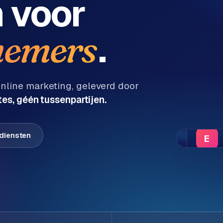
m
voor
.
emers
line marketing, geleverd door
es, géén tussenpartijen.
 diensten
E