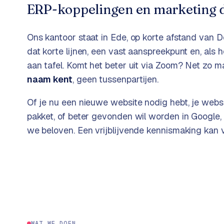
ERP-koppelingen en marketing d
k
o
o
w
C
i
Ons kantoor staat in Ede, op korte afstand van
D
o
j
dat korte lijnen, een vast aanspreekpunt en, als
m
z
aan tafel. Komt het beter uit via Zoom? Net zo ma
m
e
naam kent
, geen tussenpartijen.
e
r
Of je nu een nieuwe website nodig hebt, je webs
c
F
e
pakket, of beter gevonden wil worden in Google
A
w
we beloven. Een vrijblijvende kennismaking kan
Q
e
b
C
s
h
o
o
n
p
t
a
B
WAT WE DOEN