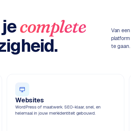
 je
complete
Van een
igheid.
platform
te gaan.
Websites
WordPress of maatwerk. SEO-klaar, snel, en
helemaal in jouw merkidentiteit gebouwd.