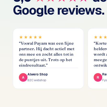
Google reviews.
C
e
n
t
r
a
★★★★★
★★
l
“
Vooral Payam was een fijne
“
Korte 
·
partner. Hij dacht actief met
helder
S
ons mee en zocht alles tot in
wordt 
h
de puntjes uit. Trots op het
meegen
o
eindresultaat.
”
ontwik
p
i
Alwero Shop
Re
f
A
R
B2C webshop
Fys
y
S
t
o