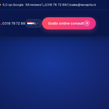
★
5,0 op Google · 58 reviews
0318 78 72 88
sales@exceptis.nl
Gratis online consult
→
0318 78 72 88
NL