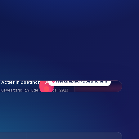
Werkgebied · Doetinchem
Actief in Doetinchem e.o.
Gevestigd in Ede · sinds 2013