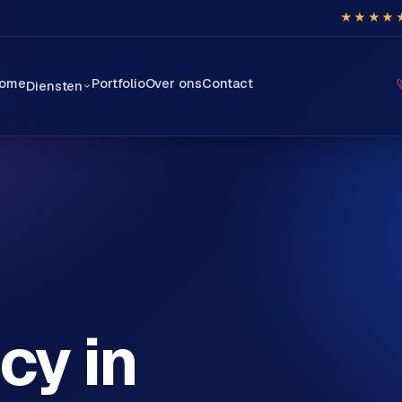
★★★★
ome
Portfolio
Over ons
Contact
Diensten
cy in