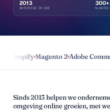
h
2013
300+
e
o
GEVESTIGD IN EDE
KLANTEN
b
p
i
e
S
d
h
o
p
O
i
v
f
Shopify
Magento 2
Adobe Commerce
e
y
r
w
o
e
n
b
s
s
h
o
W
Sinds 2013 helpen we onderneme
p
e
omgeving online groeien, met we
r
W