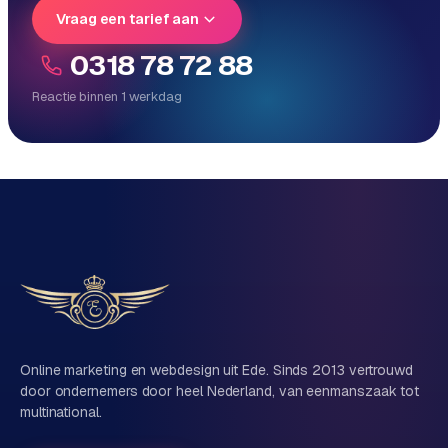
L
Vraag een tarief aan
i
n
0318 78 72 88
k
Reactie binnen 1 werkdag
b
u
Reactie binnen 1 werkdag
Direct persoonlijk contact, geen ticketsysteem
i
Vrijblijvend, geen verkooppraat
l
Eén team voor techniek én marketing
d
i
n
g
Vertel ons over je project
G
o
Naam
o
Online marketing en webdesign uit Ede. Sinds 2013 vertrouwd
g
door ondernemers door heel Nederland, van eenmanszaak tot
l
multinational.
Bedrijfsnaam
(optioneel)
e
A