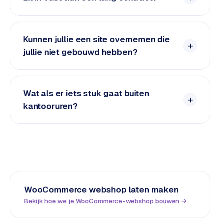
w
a
r
Kunnen jullie een site overnemen die
e
·
jullie niet gebouwd hebben?
W
o
o
Wat als er iets stuk gaat buiten
C
kantooruren?
o
m
m
e
r
c
e
WooCommerce webshop
laten maken
Bekijk hoe we je
WooCommerce
-
webshop
bouwen →
ONLINE
MARKETING