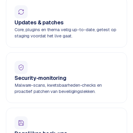
o
w
C
i
o
j
Updates & patches
m
z
Core, plugins en thema veilig up-to-date, getest op
m
staging voordat het live gaat.
e
e
r
c
F
e
A
w
Q
e
Security-monitoring
b
Malware-scans, kwetsbaarheden-checks en
C
s
proactief patchen van beveiligingslekken.
h
o
o
n
p
t
a
B
c
2