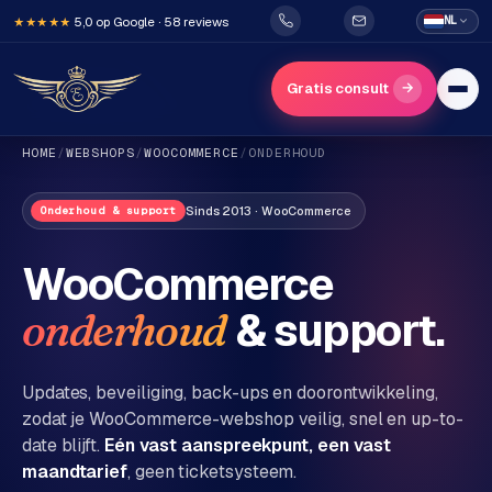
5,0 op Google · 58 reviews
NL
★★★★★
→
Gratis consult
HOME
/
WEBSHOPS
/
WOOCOMMERCE
/
ONDERHOUD
Sinds 2013 ·
WooCommerce
Onderhoud & support
WooCommerce
& support.
onderhoud
H
o
m
Updates, beveiliging, back-ups en doorontwikkeling,
e
zodat je
WooCommerce
-
webshop
veilig, snel en up-to-
date blijft.
Eén vast aanspreekpunt, een vast
Diensten
maandtarief
, geen ticketsysteem.