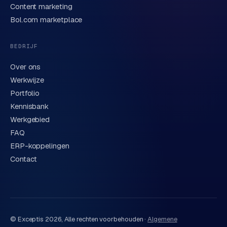
Content marketing
e
We behandelen je gegevens zorgvuldig conform onze
privacyverklaring
. Of bel direct
0318 78 72 88
.
d
Bol.com marketplace
e
n
BEDRIJF
S
Over ons
o
Werkwijze
c
Portfolio
i
Kennisbank
a
Werkgebied
l
FAQ
m
ERP-koppelingen
e
d
Contact
i
a
C
o
© Exceptis
2026
, Alle rechten voorbehouden ·
Algemene