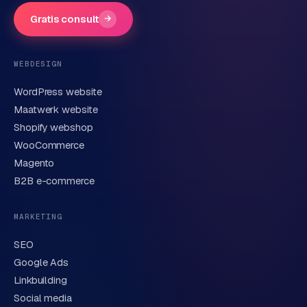
d
Gratis consult
→
s
Telefoonnummer
(optioneel)
G
WEBDESIGN
o
WordPress website
o
E-mail
Maatwerk website
g
l
Shopify webshop
e
WooCommerce
A
Korte omschrijving van je vraag of project
Magento
d
B2B e-commerce
s
u
MARKETING
i
t
SEO
b
Google Ads
e
Linkbuilding
Verstuur aanvraag
→
s
Social media
t