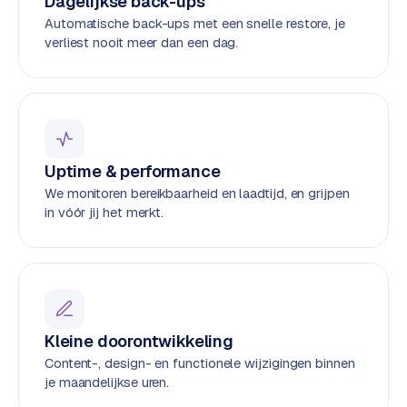
t
Dagelijkse back-ups
B
Automatische back-ups met een snelle restore, je
e
verliest nooit meer dan een dag.
-
c
o
m
m
e
Uptime & performance
r
We monitoren bereikbaarheid en laadtijd, en grijpen
c
in vóór jij het merkt.
e
→
WEBSITES
W
o
Kleine doorontwikkeling
r
Content-, design- en functionele wijzigingen binnen
d
je maandelijkse uren.
P
r