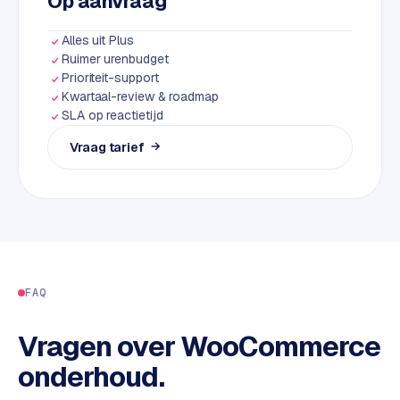
Op aanvraag
k
F
Alles uit Plus
l
Ruimer urenbudget
o
Prioriteit-support
w
Kwartaal-review & roadmap
SLA op reactietijd
S
Vraag tarief
→
w
a
n
p
r
o
d
FAQ
u
c
t
Vragen over
WooCommerce
f
onderhoud
.
e
e