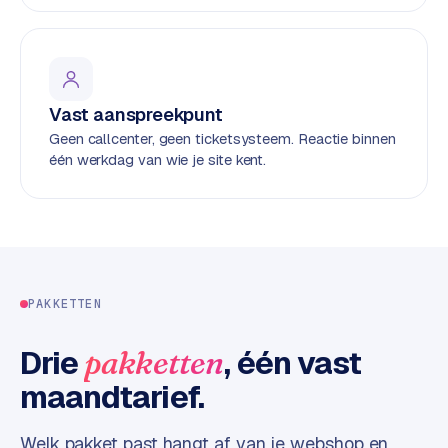
e
s
s
w
Vast aanspreekpunt
e
b
Geen callcenter, geen ticketsysteem. Reactie binnen
s
één werkdag van wie je site kent.
i
t
e
M
a
PAKKETTEN
a
t
Drie
, één vast
pakketten
w
maandtarief.
e
r
k
Welk pakket past hangt af van je
webshop
en