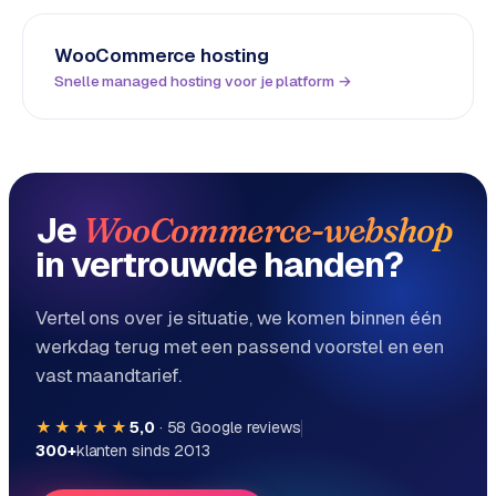
S
E
WooCommerce
hosting
O
Snelle managed hosting voor je platform →
S
E
O
u
Je
WooCommerce-webshop
i
t
in vertrouwde handen?
b
e
Vertel ons over je situatie, we komen binnen één
s
werkdag terug met een passend voorstel en een
t
vast maandtarief.
e
d
★★★★★
5,0
·
58
Google reviews
e
300+
klanten sinds 2013
n