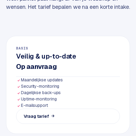
w
wensen. Het tarief bepalen we na een korte intake.
e
b
s
i
t
e
BASIS
Veilig & up-to-date
ERP &
Op aanvraag
PREMIUM
KOPPELINGEN
B
Maandelijkse updates
u
Security-monitoring
s
Dagelijkse back-ups
Uptime-monitoring
i
E-mailsupport
n
e
Vraag tarief
→
s
s
C