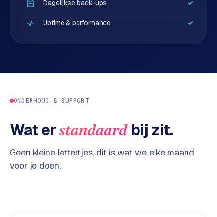
o
Dagelijkse back-ups
✓
b
p
i
Uptime & performance
✓
e
S
d
h
o
p
O
i
v
f
e
ONDERHOUD & SUPPORT
y
r
w
o
e
Wat er
bij zit.
standaard
n
b
s
s
Geen kleine lettertjes, dit is wat we elke maand
h
voor je doen.
o
W
p
e
r
W
k
o