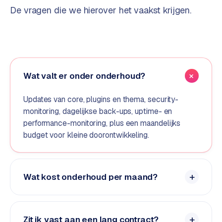
De vragen die we hierover het vaakst krijgen.
d
L
a
b
e
Wat valt er onder onderhoud?
l
5
Updates van core,
plugins
en thema, security-
1
monitoring, dagelijkse back-ups, uptime- en
performance-monitoring, plus een maandelijks
C
budget voor kleine doorontwikkeling.
y
c
l
e
Wat kost onderhoud per maand?
s
o
f
t
Zit ik vast aan een lang contract?