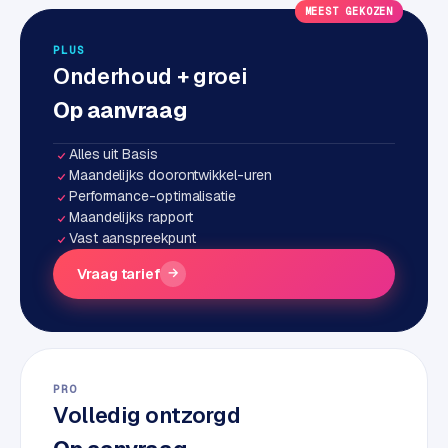
MEEST GEKOZEN
e
n
PLUS
t
Onderhoud + groei
r
Op aanvraag
a
l
Alles uit Basis
·
Maandelijks doorontwikkel-uren
S
Performance-optimalisatie
h
Maandelijks rapport
o
Vast aanspreekpunt
p
i
Vraag tarief
→
f
y
S
t
PRO
o
Volledig ontzorgd
c