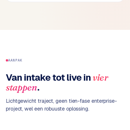
w
e
b
s
i
t
e
ERP &
AANPAK
PREMIUM
KOPPELINGEN
Van intake tot live in
vier
B
u
.
stappen
s
i
Lichtgewicht traject, geen tien-fase enterprise-
n
project, wel een robuuste oplossing.
e
s
s
C