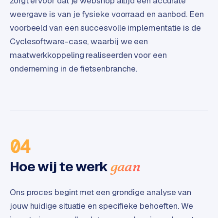
zorgt ervoor dat je webshop altijd een accurate
B
2
weergave is van je fysieke voorraad en aanbod. Een
B
voorbeeld van een succesvolle implementatie is de
Cyclesoftware-case, waarbij we een
R
maatwerkkoppeling realiseerden voor een
e
onderneming in de fietsenbranche.
t
a
i
l
m
u
l
04
t
i
Hoe wij te werk
gaan
-
s
Ons proces begint met een grondige analyse van
t
o
jouw huidige situatie en specifieke behoeften. We
r