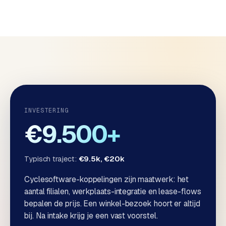
d
L
a
b
e
l
5
1
INVESTERING
€9.500+
C
y
c
Typisch traject:
€9.5k, €20k
l
e
Cyclesoftware-koppelingen zijn maatwerk: het
s
aantal filialen, werkplaats-integratie en lease-flows
o
bepalen de prijs. Een winkel-bezoek hoort er altijd
f
bij. Na intake krijg je een vast voorstel.
t