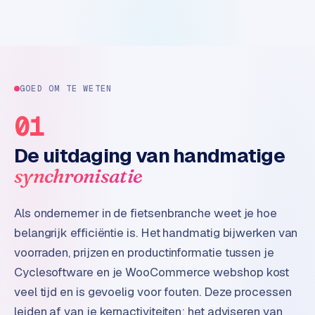
n
t
e
n
t
m
GOED OM TE WETEN
a
r
01
k
e
De uitdaging van handmatige
t
synchronisatie
i
n
Als ondernemer in de fietsenbranche weet je hoe
g
belangrijk efficiëntie is. Het handmatig bijwerken van
B
voorraden, prijzen en productinformatie tussen je
o
Cyclesoftware en je WooCommerce webshop kost
l
veel tijd en is gevoelig voor fouten. Deze processen
.
leiden af van je kernactiviteiten: het adviseren van
c