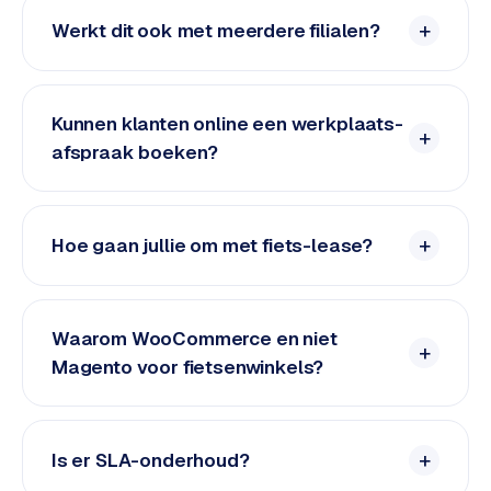
L
Werkt dit ook met meerdere filialen?
i
n
k
b
Kunnen klanten online een werkplaats-
u
afspraak boeken?
i
l
d
i
Hoe gaan jullie om met fiets-lease?
n
g
Waarom WooCommerce en niet
G
o
Magento voor fietsenwinkels?
o
g
l
Is er SLA-onderhoud?
e
A