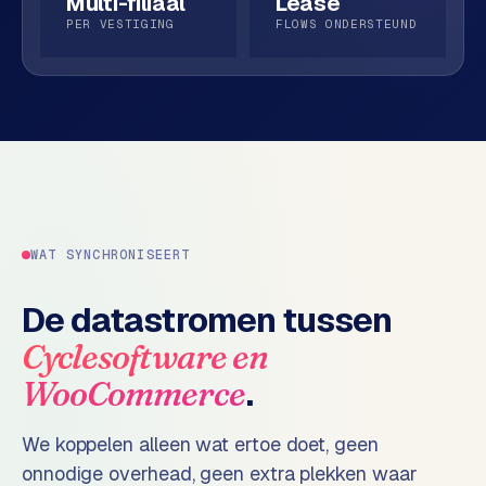
Multi-filiaal
Lease
o
w
PER VESTIGING
FLOWS ONDERSTEUND
C
i
o
j
m
z
m
e
e
r
c
F
e
A
w
Q
WAT SYNCHRONISEERT
e
b
De datastromen tussen
C
s
h
o
Cyclesoftware
en
o
n
.
WooCommerce
p
t
a
We koppelen alleen wat ertoe doet, geen
B
c
2
onnodige overhead, geen extra plekken waar