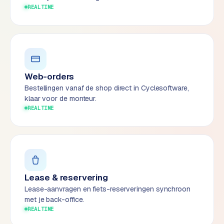
REALTIME
e
s
s
w
e
b
Web-orders
s
Bestellingen vanaf de shop direct in Cyclesoftware,
i
klaar voor de monteur.
t
REALTIME
e
M
a
a
t
Lease & reservering
w
Lease-aanvragen en fiets-reserveringen synchroon
e
met je back-office.
r
REALTIME
k