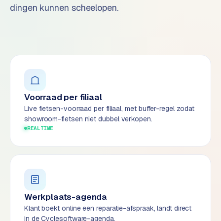
t
B
dingen kunnen scheelopen.
e
-
c
o
m
m
e
r
Voorraad per filiaal
c
Live fietsen-voorraad per filiaal, met buffer-regel zodat
e
→
showroom-fietsen niet dubbel verkopen.
REALTIME
WEBSITES
W
o
r
Werkplaats-agenda
d
Klant boekt online een reparatie-afspraak, landt direct
P
in de Cyclesoftware-agenda.
r