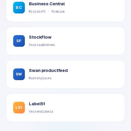
Business Central
e
BC
d
Microsoft · Premium
e
n
StockFlow
S
SF
o
Voorraadbeheer
c
i
a
Swan productfeed
l
SW
m
Marketplaces
e
d
i
Label51
a
L51
Verzendlabels
C
o