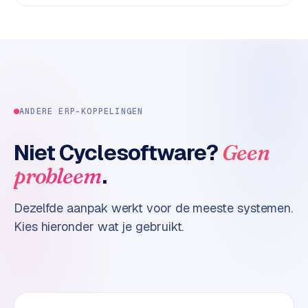
d
s
G
o
o
g
ANDERE ERP-KOPPELINGEN
l
e
Niet
Cyclesoftware
?
Geen
A
.
probleem
d
s
u
Dezelfde aanpak werkt voor de meeste systemen.
i
Kies hieronder wat je gebruikt.
t
b
e
s
t