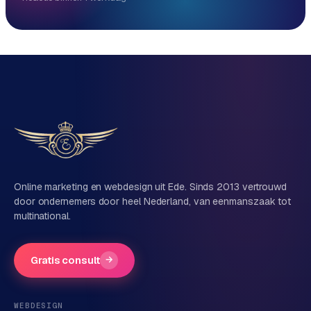
Reactie binnen 1 werkdag
Direct persoonlijk contact, geen ticketsysteem
Vrijblijvend, geen verkooppraat
Eén team voor techniek én marketing
Vertel ons over je project
Naam
Online marketing en webdesign uit Ede. Sinds 2013 vertrouwd
door ondernemers door heel Nederland, van eenmanszaak tot
multinational.
Bedrijfsnaam
(optioneel)
Gratis consult
→
Telefoonnummer
(optioneel)
WEBDESIGN