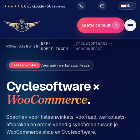
5,0 op Google · 58 reviews
NL
★★★★★
→
Gratis consult
ERP-
CYCLESOFTWARE ·
HOME
/
DIENSTEN
/
/
KOPPELINGEN
WOOCOMMERCE
Voorraad · werkplaats · lease
Fietsenwinkel
Cyclesoftware ×
H
.
WooCommerce
o
m
e
Specifiek voor fietsenwinkels. Voorraad, werkplaats-
afspraken en orders volledig synchroon tussen je
WooCommerce shop en Cyclesoftware.
Diensten