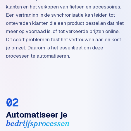
o
klanten en het verkopen van fietsen en accessoires.
m
Een vertraging in de synchronisatie kan leiden tot
m
ontevreden klanten die een product bestellen dat niet
a
meer op voorraad is, of tot verkeerde prijzen online.
r
k
Dit soort problemen tast het vertrouwen aan en kost
e
je omzet. Daarom is het essentieel om deze
t
processen te automatiseren.
p
l
a
c
e
02
BRANCHE-
EXPERTISE
Automatiseer je
F
bedrijfsprocessen
i