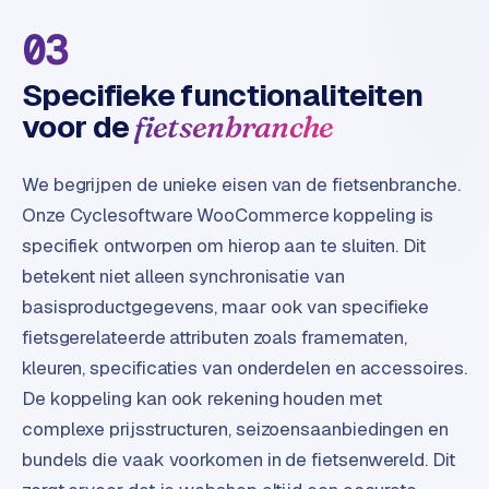
t
03
e
r
Specifieke functionaliteiten
i
e
voor de
fietsenbranche
u
r
We begrijpen de unieke eisen van de fietsenbranche.
Onze Cyclesoftware WooCommerce koppeling is
I
n
specifiek ontworpen om hierop aan te sluiten. Dit
d
betekent niet alleen synchronisatie van
u
basisproductgegevens, maar ook van specifieke
s
fietsgerelateerde attributen zoals framematen,
t
kleuren, specificaties van onderdelen en accessoires.
r
i
De koppeling kan ook rekening houden met
e
complexe prijsstructuren, seizoensaanbiedingen en
e
bundels die vaak voorkomen in de fietsenwereld. Dit
n