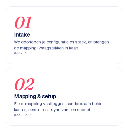
e
n
01
t
r
a
Intake
l
We doorlopen je configuratie en stack, en brengen
·
de mapping-vraagstukken in kaart.
S
Week 1
h
o
p
02
i
f
y
Mapping & setup
Field-mapping vastleggen, sandbox aan beide
S
kanten, eerste test-sync van een subset.
t
Week 2-3
o
c