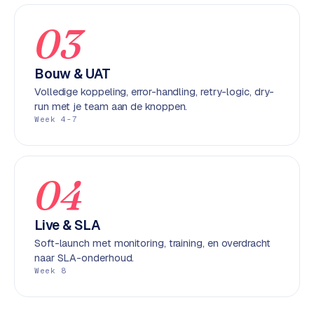
k
F
03
l
o
w
Bouw & UAT
Volledige koppeling, error-handling, retry-logic, dry-
S
run met je team aan de knoppen.
w
Week 4-7
a
n
p
04
r
o
d
Live & SLA
u
Soft-launch met monitoring, training, en overdracht
c
naar SLA-onderhoud.
t
Week 8
f
e
e