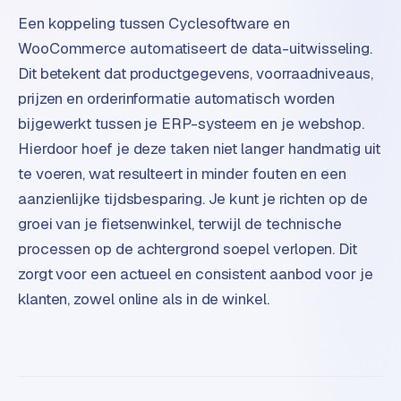
e
t
Een koppeling tussen Cyclesoftware en
s
WooCommerce automatiseert de data-uitwisseling.
e
Dit betekent dat productgegevens, voorraadniveaus,
n
prijzen en orderinformatie automatisch worden
w
bijgewerkt tussen je ERP-systeem en je webshop.
i
n
Hierdoor hoef je deze taken niet langer handmatig uit
k
te voeren, wat resulteert in minder fouten en een
e
aanzienlijke tijdsbesparing. Je kunt je richten op de
l
groei van je fietsenwinkel, terwijl de technische
processen op de achtergrond soepel verlopen. Dit
W
o
zorgt voor een actueel en consistent aanbod voor je
o
klanten, zowel online als in de winkel.
n
e
n
i
n