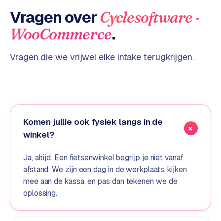
S
Vragen over
Cyclesoftware ·
E
.
WooCommerce
O
S
Vragen die we vrijwel elke intake terugkrijgen.
E
O
u
i
t
Komen jullie ook fysiek langs in de
b
winkel?
e
s
t
Ja, altijd. Een fietsenwinkel begrijp je niet vanaf
e
afstand. We zijn een dag in de werkplaats, kijken
d
mee aan de kassa, en pas dan tekenen we de
e
oplossing.
n