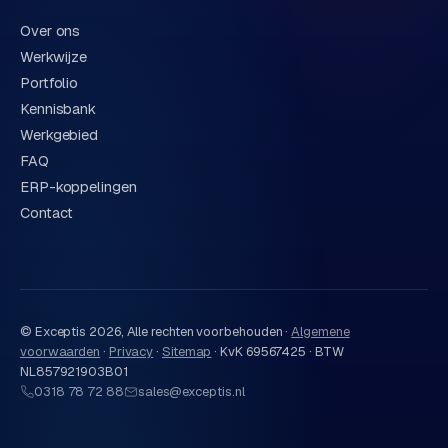
Over ons
Werkwijze
Portfolio
Kennisbank
Werkgebied
FAQ
ERP-koppelingen
Contact
© Exceptis
2026
, Alle rechten voorbehouden ·
Algemene
voorwaarden
·
Privacy
·
Sitemap
·
KvK 69567425 · BTW
NL857921903B01
0318 78 72 88
sales@exceptis.nl