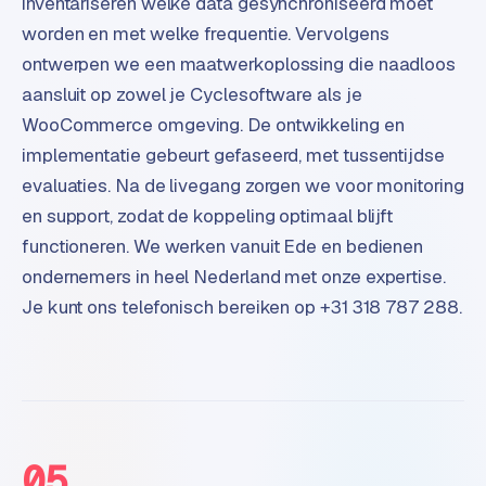
inventariseren welke data gesynchroniseerd moet
e
worden en met welke frequentie. Vervolgens
ontwerpen we een maatwerkoplossing die naadloos
aansluit op zowel je Cyclesoftware als je
WooCommerce omgeving. De ontwikkeling en
implementatie gebeurt gefaseerd, met tussentijdse
evaluaties. Na de livegang zorgen we voor monitoring
en support, zodat de koppeling optimaal blijft
functioneren. We werken vanuit Ede en bedienen
ondernemers in heel Nederland met onze expertise.
Je kunt ons telefonisch bereiken op +31 318 787 288.
05