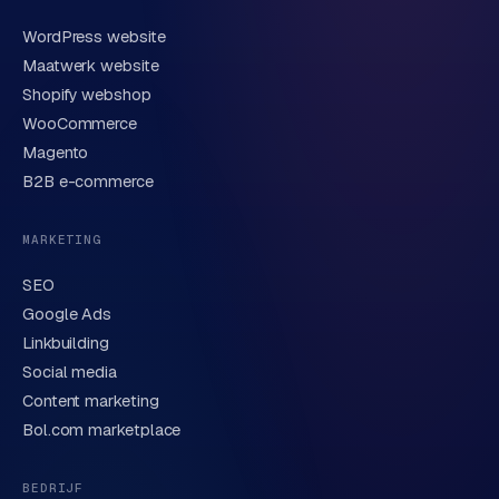
WordPress website
E-mail
Maatwerk website
Shopify webshop
WooCommerce
Korte omschrijving van je vraag of project
Magento
B2B e-commerce
MARKETING
SEO
Google Ads
Linkbuilding
Verstuur aanvraag
→
Social media
Content marketing
We behandelen je gegevens zorgvuldig conform onze
privacyverklaring
. Of bel direct
0318 78 72 88
.
Bol.com marketplace
BEDRIJF