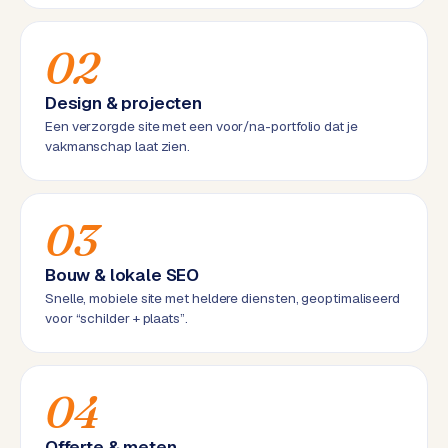
d
02
L
a
Design & projecten
b
Een verzorgde site met een voor/na-portfolio dat je
e
vakmanschap laat zien.
l
5
1
03
C
Bouw & lokale SEO
y
c
Snelle, mobiele site met heldere diensten, geoptimaliseerd
voor “schilder + plaats”.
l
e
s
o
04
f
t
Offerte & meten