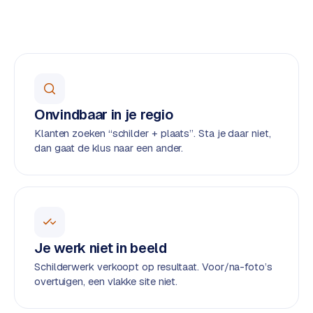
o
w
C
i
o
j
m
z
m
e
e
r
Onvindbaar in je regio
c
F
Klanten zoeken “schilder + plaats”. Sta je daar niet,
e
A
dan gaat de klus naar een ander.
w
Q
e
b
C
s
h
o
o
n
Je werk niet in beeld
p
t
Schilderwerk verkoopt op resultaat. Voor/na-foto’s
a
overtuigen, een vlakke site niet.
B
c
2