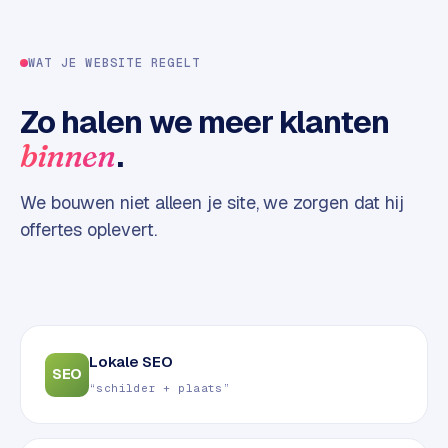
w
e
b
WAT JE WEBSITE REGELT
s
i
Zo halen we meer klanten
t
.
binnen
e
We bouwen niet alleen je site, we zorgen dat hij
ERP &
PREMIUM
KOPPELINGEN
offertes oplevert.
B
u
s
i
n
Lokale SEO
e
SEO
“schilder + plaats”
s
s
C