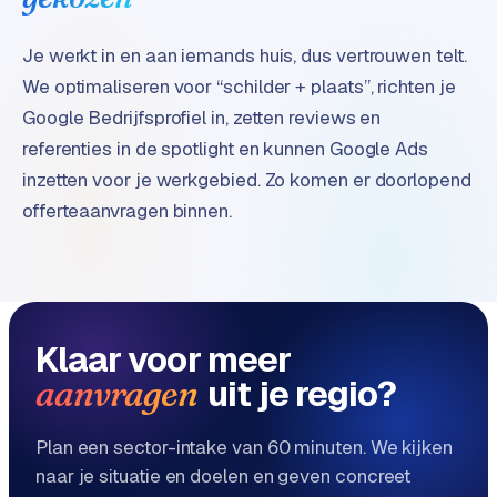
e
d
Je werkt in en aan iemands huis, dus vertrouwen telt.
e
We optimaliseren voor “schilder + plaats”, richten je
n
Google Bedrijfsprofiel in, zetten reviews en
S
referenties in de spotlight en kunnen Google Ads
o
inzetten voor je werkgebied. Zo komen er doorlopend
c
offerteaanvragen binnen.
i
a
l
m
e
Klaar voor meer
d
i
uit je regio?
aanvragen
a
Plan een sector-intake van 60 minuten. We kijken
C
naar je situatie en doelen en geven concreet
o