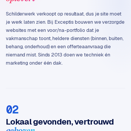
d
Schilderwerk verkoopt op resultaat, dus je site moet
s
je werk laten zien. Bij Exceptis bouwen we verzorgde
G
websites met een voor/na-portfolio dat je
o
vakmanschap toont, heldere diensten (binnen, buiten,
o
behang, onderhoud) en een offerteaanvraag die
g
l
niemand mist. Sinds 2013 doen we techniek én
e
marketing onder één dak.
A
d
s
u
i
t
02
b
e
Lokaal gevonden, vertrouwd
s
gekozen
t