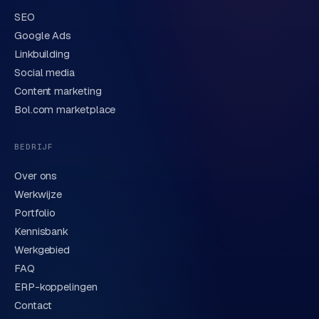
e
t
SEO
s
Google Ads
e
Linkbuilding
Verstuur aanvraag
→
n
Social media
w
Content marketing
We behandelen je gegevens zorgvuldig conform onze
i
privacyverklaring
. Of bel direct
0318 78 72 88
.
Bol.com marketplace
n
k
e
BEDRIJF
l
Over ons
Werkwijze
W
Portfolio
o
o
Kennisbank
n
Werkgebied
e
FAQ
n
ERP-koppelingen
i
Contact
n