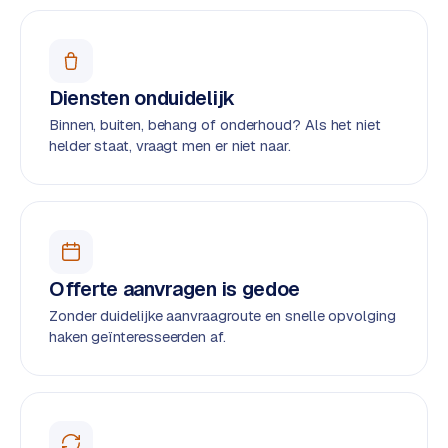
t
B
e
-
c
Diensten onduidelijk
o
m
Binnen, buiten, behang of onderhoud? Als het niet
m
helder staat, vraagt men er niet naar.
e
r
c
e
→
Offerte aanvragen is gedoe
WEBSITES
Zonder duidelijke aanvraagroute en snelle opvolging
W
haken geïnteresseerden af.
o
r
d
P
r