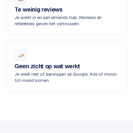
e
Te weinig reviews
s
Je werkt in en aan iemands huis. Reviews en
s
referenties geven het vertrouwen.
w
e
b
s
i
t
Geen zicht op wat werkt
e
Je weet niet of aanvragen uit Google, Ads of mond-
tot-mond komen.
M
a
a
t
w
e
r
k