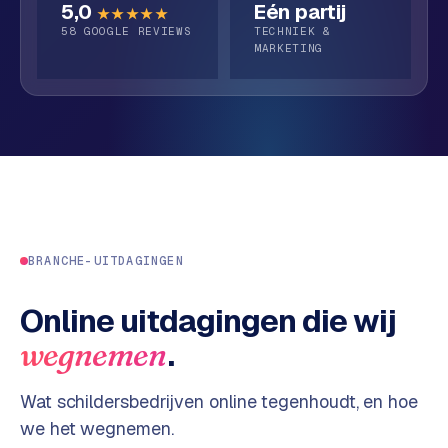
o
5,0
Eén partij
b
★★★★★
p
58
GOOGLE REVIEWS
TECHNIEK &
i
MARKETING
e
S
d
h
o
p
O
i
v
f
e
y
r
w
o
e
BRANCHE-UITDAGINGEN
n
b
s
s
Online uitdagingen die wij
h
.
wegnemen
o
W
p
e
Wat schildersbedrijven online tegenhoudt, en hoe
r
W
we het wegnemen.
k
o