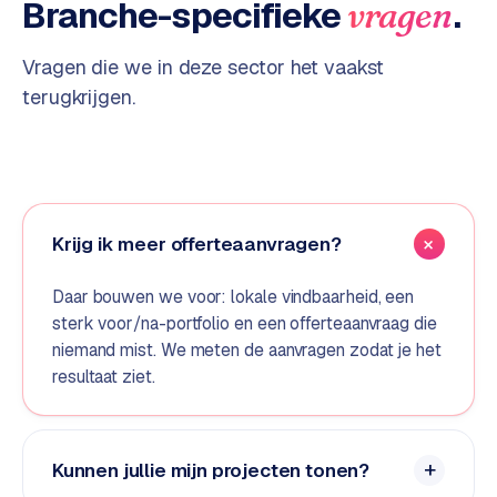
Branche-specifieke
.
vragen
S
E
Vragen die we in deze sector het vaakst
O
terugkrijgen.
S
E
O
u
i
Krijg ik meer offerteaanvragen?
t
b
Daar bouwen we voor: lokale vindbaarheid, een
e
sterk voor/na-portfolio en een offerteaanvraag die
s
niemand mist. We meten de aanvragen zodat je het
t
resultaat ziet.
e
d
e
n
Kunnen jullie mijn projecten tonen?