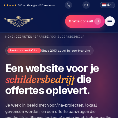
5,0 op Google · 58 reviews
NL
★★★★★
→
Gratis consult
HOME
/
DIENSTEN
/
BRANCHE
/
SCHILDERSBEDRIJF
Sinds 2013 actief in jouw branche
Sector-specialist
Een website voor je
die
schildersbedrijf
H
o
offertes oplevert.
m
e
Je werk in beeld met voor/na-projecten, lokaal
gevonden worden, en een offerte aanvragen die
Diensten
makkelijk is. Binnen, buiten of onderhoud: helder welke