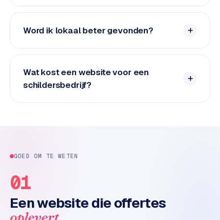
L
i
n
Word ik lokaal beter gevonden?
k
b
u
Wat kost een website voor een
i
l
schildersbedrijf?
d
i
n
g
G
GOED OM TE WETEN
o
o
01
g
l
Een website die offertes
e
oplevert
A