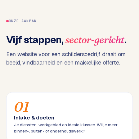
k
F
l
ONZE AANPAK
o
w
Vijf stappen,
.
sector-gericht
S
w
Een website voor een schildersbedrijf draait om
a
beeld, vindbaarheid en een makkelijke offerte.
n
p
r
o
d
01
u
c
t
Intake & doelen
f
Je diensten, werkgebied en ideale klussen. Wil je meer
e
binnen-, buiten- of onderhoudswerk?
e