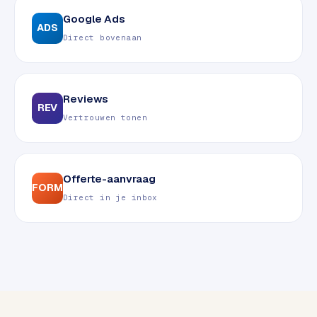
e
Google Ads
ADS
n
Direct bovenaan
t
r
a
l
Reviews
REV
·
Vertrouwen tonen
S
h
o
p
Offerte-aanvraag
FORM
i
Direct in je inbox
f
y
S
t
o
c