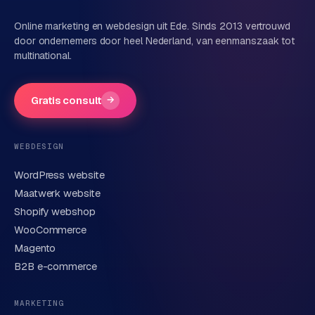
o
Online marketing en webdesign uit Ede. Sinds 2013 vertrouwd
m
door ondernemers door heel Nederland, van eenmanszaak tot
m
multinational.
a
Bedrijfsnaam
(optioneel)
r
k
Gratis consult
→
e
Telefoonnummer
(optioneel)
t
p
WEBDESIGN
l
a
WordPress website
E-mail
c
Maatwerk website
e
Shopify webshop
WooCommerce
Korte omschrijving van je vraag of project
BRANCHE-
Magento
EXPERTISE
B2B e-commerce
F
i
MARKETING