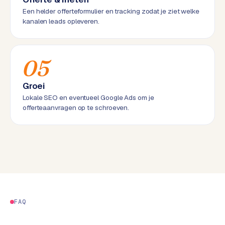
w
Een helder offerteformulier en tracking zodat je ziet welke
a
kanalen leads opleveren.
r
e
·
05
W
o
Groei
o
Lokale SEO en eventueel Google Ads om je
C
offerteaanvragen op te schroeven.
o
m
m
e
r
c
e
FAQ
ONLINE
MARKETING