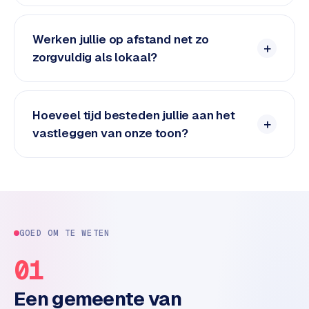
n
t
e
Werken jullie op afstand net zo
n
zorgvuldig als lokaal?
t
m
a
r
Hoeveel tijd besteden jullie aan het
k
vastleggen van onze toon?
e
t
i
n
g
GOED OM TE WETEN
B
o
01
l
.
Een gemeente van
c