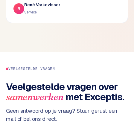
René Varkevisser
d
R
Service
s
G
o
o
g
l
e
A
VEELGESTELDE VRAGEN
d
s
Veelgestelde vragen over
u
met Exceptis.
samenwerken
i
t
b
Geen antwoord op je vraag? Stuur gerust een
e
mail of bel ons direct.
s
t