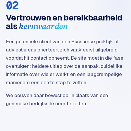
e
02
t
s
Vertrouwen en bereikbaarheid
e
als
kernwaarden
n
w
i
Een potentiële cliënt van een Bussumse praktijk of
n
adviesbureau oriënteert zich vaak eerst uitgebreid
k
voordat hij contact opneemt. De site moet in die fase
e
overtuigen: heldere uitleg over de aanpak, duidelijke
l
informatie over wie er werkt, en een laagdrempelige
W
manier om een eerste stap te zetten.
o
o
We bouwen daar bewust op, in plaats van een
n
generieke bedrijfssite neer te zetten.
e
n
i
n