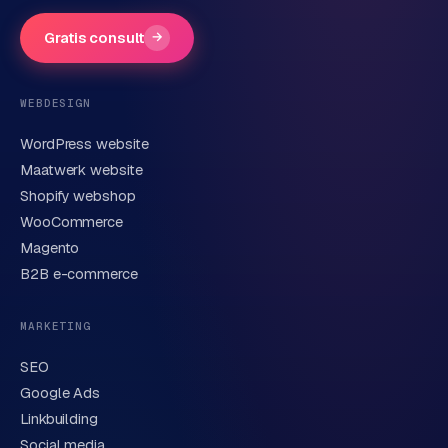
Gratis consult
→
Telefoonnummer
(optioneel)
WEBDESIGN
WordPress website
E-mail
Maatwerk website
Shopify webshop
WooCommerce
Korte omschrijving van je vraag of project
Magento
B2B e-commerce
MARKETING
SEO
Google Ads
Linkbuilding
Verstuur aanvraag
→
Social media