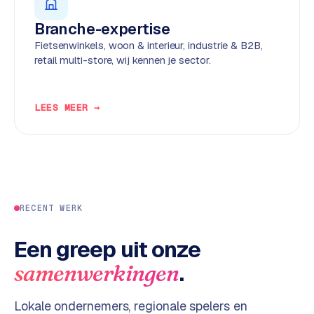
d
Branche-expertise
Fietsenwinkels, woon & interieur, industrie & B2B,
L
retail multi-store, wij kennen je sector.
a
b
e
LEES MEER →
l
5
1
C
y
RECENT WERK
c
l
e
Een greep uit onze
s
.
samenwerkingen
o
f
Lokale ondernemers, regionale spelers en
t