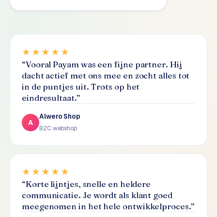
S
E
O
★★★★★
S
“
Vooral Payam was een fijne partner. Hij
E
dacht actief met ons mee en zocht alles tot
O
in de puntjes uit. Trots op het
u
eindresultaat.
”
i
t
Alwero Shop
b
A
B2C webshop
e
s
t
e
★★★★★
d
“
Korte lijntjes, snelle en heldere
e
communicatie. Je wordt als klant goed
n
meegenomen in het hele ontwikkelproces.
”