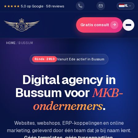
5,0 op Google · 58 reviews
NL
★★★★★
→
Gratis consult
HOME
/
BUSSUM
Vanuit Ede actief in Bussum
Sinds 2013
Digital agency in
Bussum
voor
MKB-
H
o
.
ondernemers
m
e
Websites, webshops, ERP-koppelingen en online
marketing, geleverd door één team dat je bij naam kent.
Diensten
Géén templates, géén tussenpartijen.