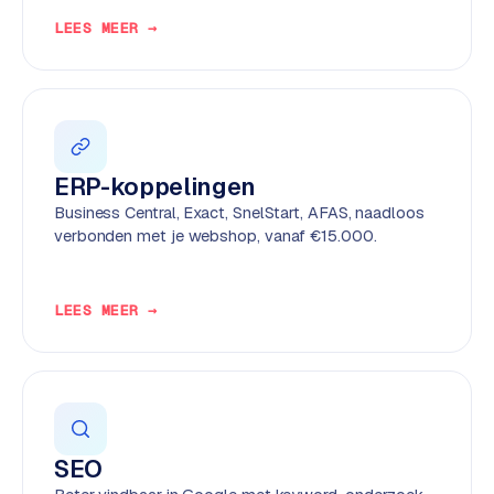
e
LEES MEER →
n
t
r
a
l
·
ERP-koppelingen
S
Business Central, Exact, SnelStart, AFAS, naadloos
h
verbonden met je webshop, vanaf €15.000.
o
p
i
LEES MEER →
f
y
S
t
o
SEO
c