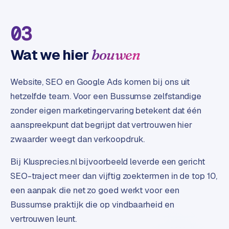
t
e
03
r
i
Wat we hier
bouwen
e
u
r
Website, SEO en Google Ads komen bij ons uit
hetzelfde team. Voor een Bussumse zelfstandige
I
zonder eigen marketingervaring betekent dat één
n
aanspreekpunt dat begrijpt dat vertrouwen hier
d
u
zwaarder weegt dan verkoopdruk.
s
t
Bij Klusprecies.nl bijvoorbeeld leverde een gericht
r
SEO-traject meer dan vijftig zoektermen in de top 10,
i
een aanpak die net zo goed werkt voor een
e
Bussumse praktijk die op vindbaarheid en
e
vertrouwen leunt.
n