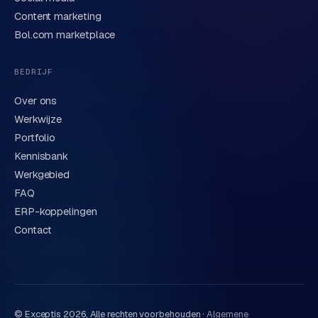
Content marketing
We behandelen je gegevens zorgvuldig conform onze
privacyverklaring
. Of bel direct
0318 78 72 88
.
Bol.com marketplace
BEDRIJF
Over ons
Werkwijze
Portfolio
Kennisbank
Werkgebied
FAQ
ERP-koppelingen
Contact
© Exceptis
2026
, Alle rechten voorbehouden ·
Algemene