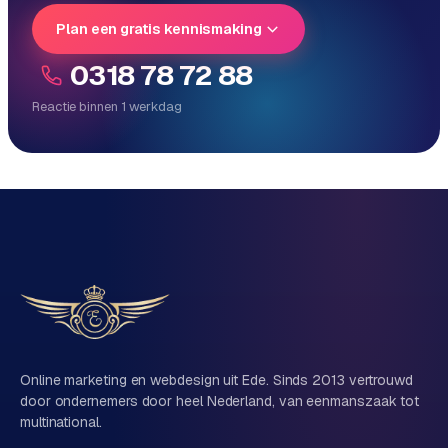
Plan een gratis kennismaking
0318 78 72 88
Reactie binnen 1 werkdag
Reactie binnen 1 werkdag
Direct persoonlijk contact, geen ticketsysteem
Vrijblijvend, geen verkooppraat
Eén team voor techniek én marketing
Vertel ons over je project
Naam
Online marketing en webdesign uit Ede. Sinds 2013 vertrouwd
door ondernemers door heel Nederland, van eenmanszaak tot
multinational.
Bedrijfsnaam
(optioneel)