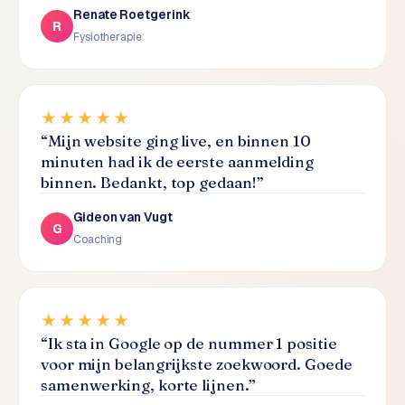
L
Renate Roetgerink
R
i
Fysiotherapie
n
k
b
u
★★★★★
i
“
Mijn website ging live, en binnen 10
l
minuten had ik de eerste aanmelding
d
binnen. Bedankt, top gedaan!
”
i
n
Gideon van Vugt
G
g
Coaching
G
o
★★★★★
o
g
“
Ik sta in Google op de nummer 1 positie
l
voor mijn belangrijkste zoekwoord. Goede
e
samenwerking, korte lijnen.
”
A