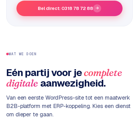
e
Bel direct: 0318 78 72 88
→
s
s
w
e
b
s
WAT WE DOEN
i
t
Eén partij voor je
complete
e
aanwezigheid.
digitale
M
a
Van een eerste WordPress-site tot een maatwerk
a
B2B-platform met ERP-koppeling. Kies een dienst
t
om dieper te gaan.
w
e
r
k