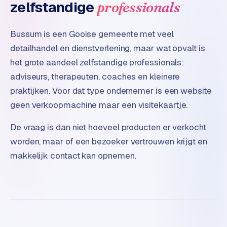
zelfstandige
professionals
o
m
m
Bussum is een Gooise gemeente met veel
a
detailhandel en dienstverlening, maar wat opvalt is
r
het grote aandeel zelfstandige professionals:
k
adviseurs, therapeuten, coaches en kleinere
e
t
praktijken. Voor dat type ondernemer is een website
p
geen verkoopmachine maar een visitekaartje.
l
a
De vraag is dan niet hoeveel producten er verkocht
c
worden, maar of een bezoeker vertrouwen krijgt en
e
makkelijk contact kan opnemen.
BRANCHE-
EXPERTISE
F
i