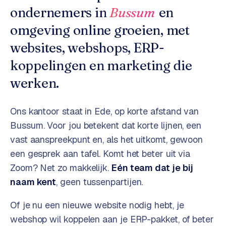
o
w
ondernemers in
Bussum
en
C
i
omgeving online groeien, met
o
j
m
websites, webshops, ERP-
z
m
e
koppelingen en marketing die
e
r
werken.
c
F
e
A
Ons kantoor staat in Ede, op korte afstand van
w
Q
e
Bussum
. Voor jou betekent dat korte lijnen, een
b
vast aanspreekpunt en, als het uitkomt, gewoon
C
s
een gesprek aan tafel. Komt het beter uit via
h
o
Zoom? Net zo makkelijk.
Eén team dat je bij
o
n
naam kent
, geen tussenpartijen.
p
t
a
Of je nu een nieuwe website nodig hebt, je
B
c
2
webshop wil koppelen aan je ERP-pakket, of beter