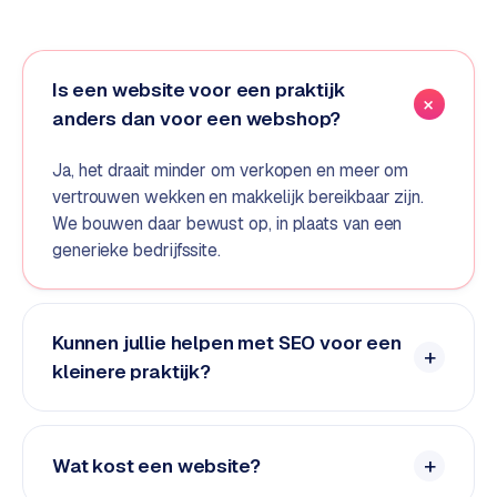
e
d
e
Is een website voor een praktijk
n
anders dan voor een webshop?
S
o
Ja, het draait minder om verkopen en meer om
c
vertrouwen wekken en makkelijk bereikbaar zijn.
i
We bouwen daar bewust op, in plaats van een
a
generieke bedrijfssite.
l
m
e
Kunnen jullie helpen met SEO voor een
d
kleinere praktijk?
i
a
C
Wat kost een website?
o