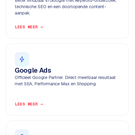
Beter vindbaar in Google met keyword-onderzoek,
k
technische SEO en een doorlopende content-
F
aanpak.
l
o
LEES MEER →
w
S
w
a
n
Google Ads
p
Officieel Google Partner. Direct meetbaar resultaat
r
met SEA, Performance Max en Shopping.
o
d
u
LEES MEER →
c
t
f
e
e