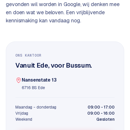
t
B
gevonden wil worden in Google, wij denken mee
e
en doen wat we beloven. Een vrijblijvende
-
kennismaking kan vandaag nog.
c
o
m
m
e
r
ONS KANTOOR
c
Vanuit Ede, voor Bussum.
e
→
Nansenstate 13
WEBSITES
6716 BS Ede
W
o
Maandag - donderdag
09:00 - 17:00
r
Vrijdag
09:00 - 16:00
d
Weekend
Gesloten
P
r