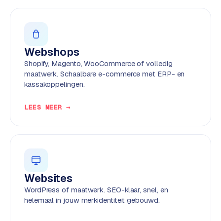
w
e
b
s
Webshops
i
t
Shopify, Magento, WooCommerce of volledig
e
maatwerk. Schaalbare e-commerce met ERP- en
kassakoppelingen.
ERP &
PREMIUM
LEES MEER →
KOPPELINGEN
B
u
s
i
n
Websites
e
WordPress of maatwerk. SEO-klaar, snel, en
s
helemaal in jouw merkidentiteit gebouwd.
s
C