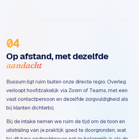
B
2
B
R
e
04
t
a
Op afstand, met dezelfde
i
aandacht
l
m
u
Bussum ligt ruim buiten onze directe regio. Overleg
l
verloopt hoofdzakelijk via Zoom of Teams, met een
t
vast contactpersoon en dezelfde zorgvuldigheid als
i
bij klanten dichterbij.
-
s
Bij de intake nemen we ruim de tijd om de toon en
t
uitstraling van je praktijk goed te doorgronden, wat
o
r
bij dit type opdrachtgever net zo belangrijk is als de