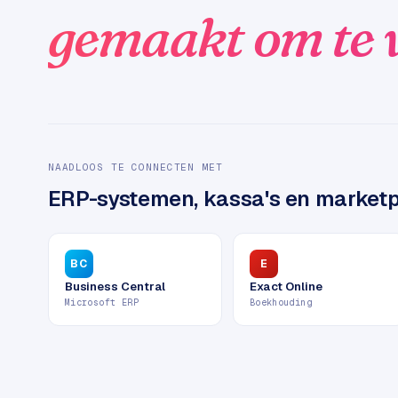
c
2
gemaakt om te 
t
B
e
-
c
o
m
m
NAADLOOS TE CONNECTEN MET
e
ERP-systemen, kassa's en marketp
r
c
e
→
BC
E
Business Central
Exact Online
WEBSITES
Microsoft ERP
Boekhouding
W
o
r
d