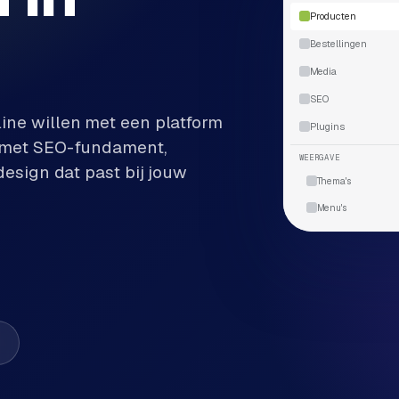
Producten
Bestellingen
Media
SEO
ine willen met een platform
Plugins
p met SEO-fundament,
WEERGAVE
design dat past bij jouw
Thema's
Menu's