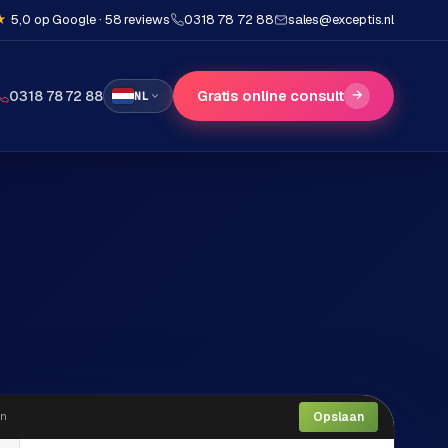
★
5,0 op Google · 58 reviews
0318 78 72 88
sales@exceptis.nl
Gratis online consult
→
0318 78 72 88
NL
Opslaan
n