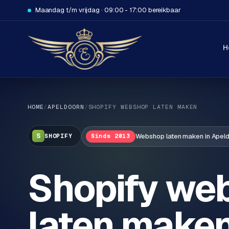
Maandag t/m vrijdag · 09:00 - 17:00 bereikbaar
H
HOME
/
APELDOORN
/
SHOPIFY
WEBSHOP LATEN MAKEN
Webshop
laten maken in
Apel
S
SHOPIFY
Sinds 2013
H
Shopify we
o
m
e
laten maken