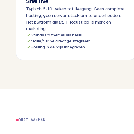
Snel live
k
Typisch 6-10 weken tot livegang. Geen complexe
w
hosting, geen server-stack om te onderhouden.
e
Het platform draait, jij focust op je merk en
b
marketing.
s
Standaard themes als basis
i
Mollie/Stripe direct geïntegreerd
t
Hosting in de prijs inbegrepen
e
ERP &
PREMIUM
KOPPELINGEN
B
u
s
i
n
e
ONZE AANPAK
s
s