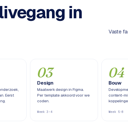
livegang in
Vaste fa
03
04
Design
Bouw
onderzoek,
Maatwerk design in Figma.
Development
n. Eerst
Per template akkoord voor we
content-mi
ing.
coden.
koppelinge
Week 3-4
Week 5-8