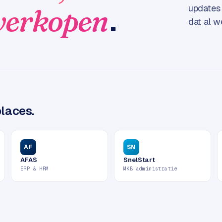
.
verkopen
updates 
dat al w
laces.
AF
SN
AFAS
SnelStart
ERP & HRM
MKB administratie