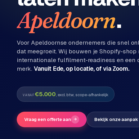
Diensten
.
Apeldoorn
P
Alle
diensten
o
→
r
Voor
Apeldoorn
se ondernemers die snel onl
t
dat meegroeit. Wij bouwen je Shopify-sho
f
WEBSHOPS
internationale fulfilment-readiness en een 
o
M
l
merk.
Vanuit Ede, op locatie, of via Zoom.
a
i
g
o
e
n
€5.000
, excl. btw, scope-afhankelijk
VANAF
t
W
o
e
w
r
Vraag een offerte aan
→
Bekijk onze aanpak
e
k
b
s
g