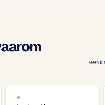
waarom
Geen pla