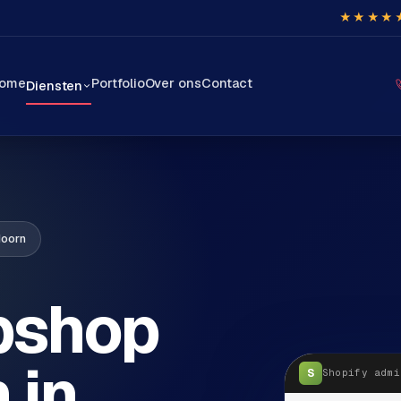
★★★★
ome
Portfolio
Over ons
Contact
Diensten
doorn
bshop
 in
S
Shopify
admi