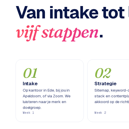
Van intake tot 
C
e
n
.
vijf stappen
t
r
a
l
·
S
h
01
02
o
p
Intake
Strategie
i
Op kantoor in Ede, bij jou in
Sitemap, keyword-
f
Apeldoorn, of via Zoom. We
stack en contentpla
y
luisteren naar je merk en
akkoord op de richt
doelgroep.
S
Week 1
Week 2
t
o