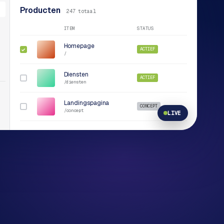
Producten
247 totaal
ITEM
STATUS
Homepage
ACTIEF
✓
/
Diensten
ACTIEF
/diensten
Landingspagina
CONCEPT
/concept
LIVE